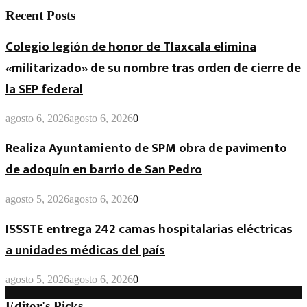
Recent Posts
Colegio legión de honor de Tlaxcala elimina
«militarizado» de su nombre tras orden de cierre de
la SEP federal
agosto 6, 2026
agosto 6, 2026
0
Realiza Ayuntamiento de SPM obra de pavimento
de adoquín en barrio de San Pedro
agosto 5, 2026
agosto 6, 2026
0
ISSSTE entrega 242 camas hospitalarias eléctricas
a unidades médicas del país
agosto 5, 2026
agosto 6, 2026
0
Editor's Picks