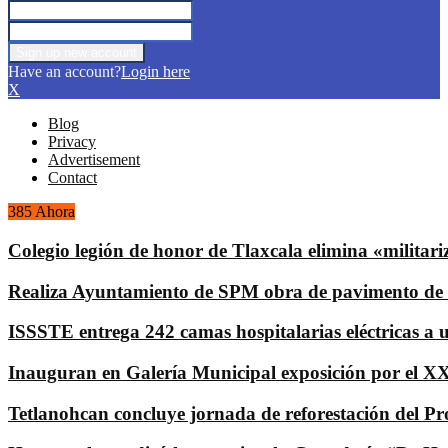
Have an account?
Login here
X
Blog
Privacy
Advertisement
Contact
385 Ahora
Colegio legión de honor de Tlaxcala elimina «militari
Realiza Ayuntamiento de SPM obra de pavimento de 
ISSSTE entrega 242 camas hospitalarias eléctricas a 
Inauguran en Galería Municipal exposición por el XXI
Tetlanohcan concluye jornada de reforestación del P