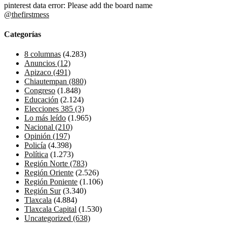
pinterest data error: Please add the board name
@thefirstmess
Categorías
8 columnas
(4.283)
Anuncios
(12)
Apizaco
(491)
Chiautempan
(880)
Congreso
(1.848)
Educación
(2.124)
Elecciones 385
(3)
Lo más leído
(1.965)
Nacional
(210)
Opinión
(197)
Policía
(4.398)
Política
(1.273)
Región Norte
(783)
Región Oriente
(2.526)
Región Poniente
(1.106)
Región Sur
(3.340)
Tlaxcala
(4.884)
Tlaxcala Capital
(1.530)
Uncategorized
(638)