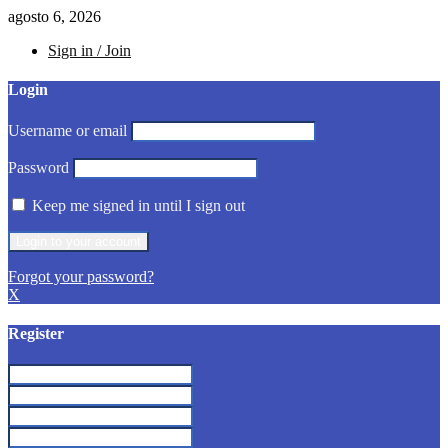
agosto 6, 2026
Sign in / Join
Login
Username or email
Password
Keep me signed in until I sign out
Forgot your password?
X
Register