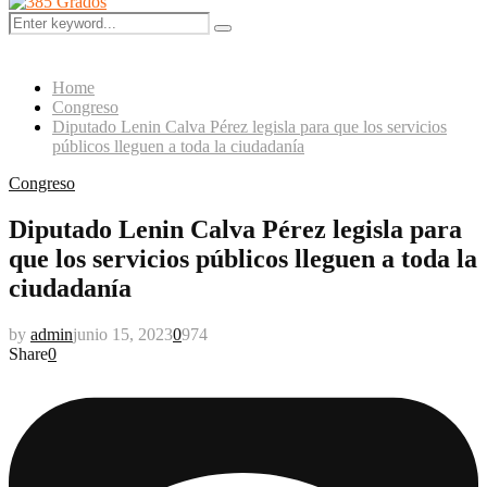
Menu
Search
Search
for:
Home
Congreso
Diputado Lenin Calva Pérez legisla para que los servicios
públicos lleguen a toda la ciudadanía
Congreso
Diputado Lenin Calva Pérez legisla para
que los servicios públicos lleguen a toda la
ciudadanía
by
admin
junio 15, 2023
0
974
Share
0