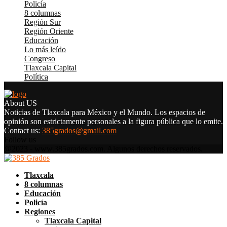
Policía
(4.398)
8 columnas
(4.283)
Región Sur
(3.340)
Región Oriente
(2.526)
Educación
(2.124)
Lo más leído
(1.965)
Congreso
(1.848)
Tlaxcala Capital
(1.530)
Política
(1.273)
About US
Noticias de Tlaxcala para México y el Mundo. Los espacios de
opinión son estrictamente personales a la figura pública que lo emite.
Contact us:
385grados@gmail.com
Follow us
Facebook
Twitter
Instagram
Pinterest
Google
Youtube
@2023 - www.385grados.com. Algunos derechos reservados.
Facebook
Twitter
Instagram
Pinterest
Google
Youtube
Tlaxcala
8 columnas
Educación
Policía
Regiones
Tlaxcala Capital