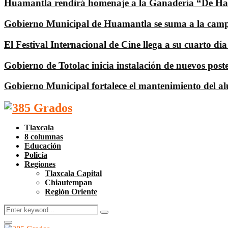
Huamantla rendirá homenaje a la Ganadería “De Haro
Gobierno Municipal de Huamantla se suma a la campa
El Festival Internacional de Cine llega a su cuarto 
Gobierno de Totolac inicia instalación de nuevos poste
Gobierno Municipal fortalece el mantenimiento del 
Facebook
Twitter
Instagram
Pinterest
Google
Youtube
Tlaxcala
8 columnas
Educación
Policía
Regiones
Tlaxcala Capital
Chiautempan
Región Oriente
Search
Search
for:
Facebook
Twitter
Instagram
Pinterest
Google
Youtube
Primary