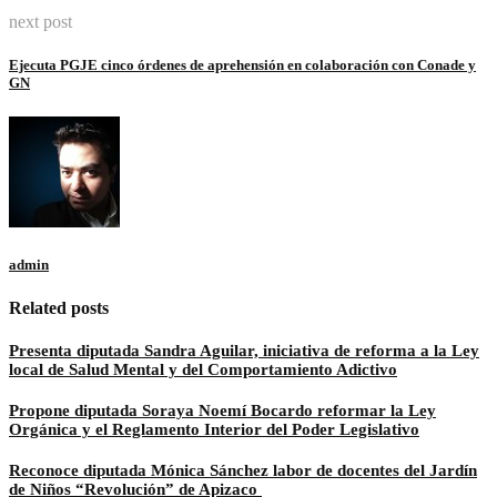
next post
Ejecuta PGJE cinco órdenes de aprehensión en colaboración con Conade y
GN
admin
Related posts
Presenta diputada Sandra Aguilar, iniciativa de reforma a la Ley
local de Salud Mental y del Comportamiento Adictivo
Propone diputada Soraya Noemí Bocardo reformar la Ley
Orgánica y el Reglamento Interior del Poder Legislativo
Reconoce diputada Mónica Sánchez labor de docentes del Jardín
de Niños “Revolución” de Apizaco