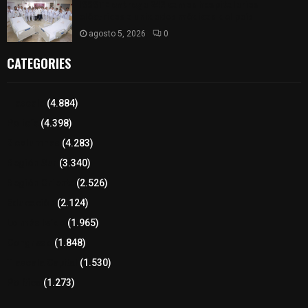
ISSSTE entrega 242 camas hospitalarias
eléctricas a unidades médicas del país
agosto 5, 2026
0
CATEGORIES
Tlaxcala
(4.884)
Policía
(4.398)
8 columnas
(4.283)
Región Sur
(3.340)
Región Oriente
(2.526)
Educación
(2.124)
Lo más leído
(1.965)
Congreso
(1.848)
Tlaxcala Capital
(1.530)
Política
(1.273)