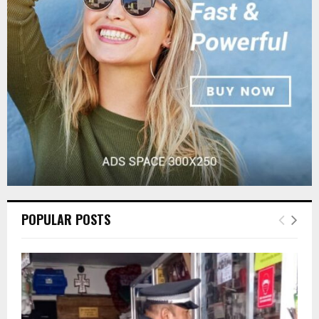
r
R
:
C
H
POPULAR POSTS