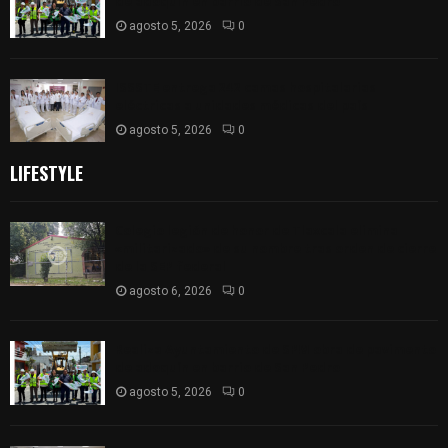
de adoquín en barrio de San Pedro
agosto 5, 2026
0
ISSSTE entrega 242 camas hospitalarias
eléctricas a unidades médicas del país
agosto 5, 2026
0
LIFESTYLE
Colegio legión de honor de Tlaxcala elimina
«militarizado» de su nombre tras orden de cierre
de la SEP federal
agosto 6, 2026
0
Realiza Ayuntamiento de SPM obra de pavimento
de adoquín en barrio de San Pedro
agosto 5, 2026
0