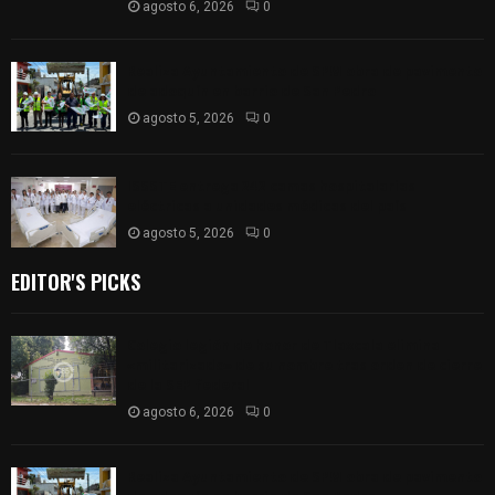
agosto 6, 2026
0
Realiza Ayuntamiento de SPM obra de pavimento
de adoquín en barrio de San Pedro
agosto 5, 2026
0
ISSSTE entrega 242 camas hospitalarias
eléctricas a unidades médicas del país
agosto 5, 2026
0
EDITOR'S PICKS
Colegio legión de honor de Tlaxcala elimina
«militarizado» de su nombre tras orden de cierre
de la SEP federal
agosto 6, 2026
0
Realiza Ayuntamiento de SPM obra de pavimento