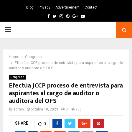
Blog
Privacy
Advertisement
Contact
Facebook
Twitter
Instagram
Pinterest
Google
Youtube
PRIMARY
MENU
Home
Congreso
Efectúa JCCP proceso de entrevista para aspirantes al cargo de
auditor o auditora del OFS
Congreso
Efectúa JCCP proceso de entrevista para
aspirantes al cargo de auditor o
auditora del OFS
by
admin
octubre 18, 2023
0
766
SHARE
0