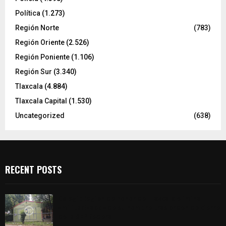
Política
(1.273)
Región Norte
(783)
Región Oriente
(2.526)
Región Poniente
(1.106)
Región Sur
(3.340)
Tlaxcala
(4.884)
Tlaxcala Capital
(1.530)
Uncategorized
(638)
RECENT POSTS
Colegio legión de honor de Tlaxcala elimina
«militarizado» de su nombre tras orden de cierre
de la SEP federal