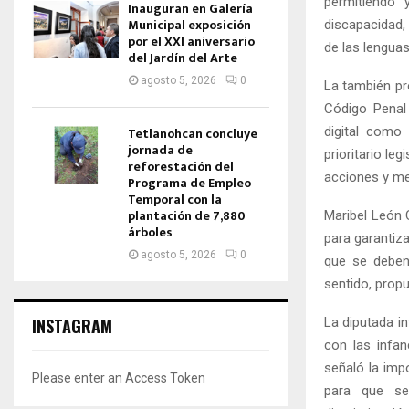
permitiendo 
Inauguran en Galería
Municipal exposición
discapacidad, 
por el XXI aniversario
de las lengua
del Jardín del Arte
agosto 5, 2026
0
La también pre
Código Penal 
digital como
Tetlanohcan concluye
jornada de
prioritario le
reforestación del
acciones y med
Programa de Empleo
Temporal con la
plantación de 7,880
Maribel León 
árboles
para garantiza
agosto 5, 2026
0
que se deben
sentido, propu
La diputada i
INSTAGRAM
con las infan
señaló la imp
Please enter an Access Token
para que se