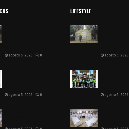
ICKS
LIFESTYLE
Colegio legión de honor de
Colegio legión
Tlaxcala elimina
Tlaxcala elimi
«militarizado» de su nombre
«militarizado»
tras orden de cierre de la
tras orden de c
SEP federal
SEP federal
agosto 6, 2026
0
agosto 6, 2026
Realiza Ayuntamiento de
Realiza Ayunt
SPM obra de pavimento de
SPM obra de p
adoquín en barrio de San
adoquín en bar
Pedro
Pedro
agosto 5, 2026
0
agosto 5, 2026
ISSSTE entrega 242 camas
ISSSTE entreg
hospitalarias eléctricas a
hospitalarias e
unidades médicas del país
unidades médic
agosto 5, 2026
0
agosto 5, 2026