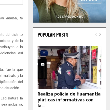
H
ión animal, la
POPULAR POSTS
e del distrito
ciales y de la
ntribuyen a la
iolencias, así
ta, fue la que
l maltrato y la
pificación del
ha situación.
Realiza policía de Huamantla
pláticas informativas con
egislatura la
la...
 sea inclusiva,