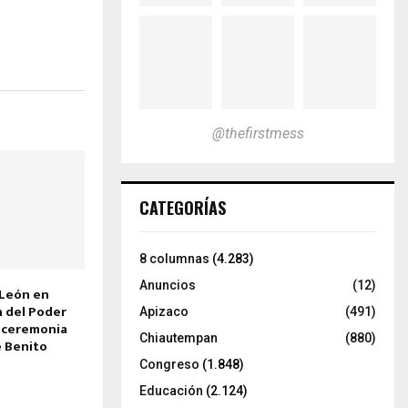
@thefirstmess
CATEGORÍAS
8 columnas
(4.283)
Anuncios
(12)
 León en
 del Poder
Apizaco
(491)
a ceremonia
Chiautempan
(880)
e Benito
Congreso
(1.848)
Educación
(2.124)