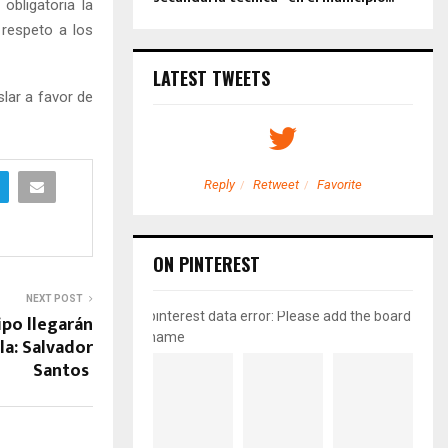
obligatoria la
l respeto a los
LATEST TWEETS
lar a favor de
etweet
Favorite
Reply
Retweet
Favorite
ON PINTEREST
NEXT POST
pinterest data error: Please add the board
po llegarán
name
a: Salvador
Santos