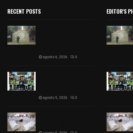
RECENT POSTS
EDITOR'S P
Colegio legión de honor de
Tlaxcala elimina
«militarizado» de su nombre
tras orden de cierre de la
SEP federal
agosto 6, 2026
0
Realiza Ayuntamiento de
SPM obra de pavimento de
adoquín en barrio de San
Pedro
agosto 5, 2026
0
ISSSTE entrega 242 camas
hospitalarias eléctricas a
unidades médicas del país
agosto 5, 2026
0