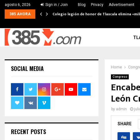
agosto 6, 2026
Sign in / Join
Blog
Privacy
Advertisement
Colegio legión de honor de Tlaxcala elimina «mil
385 AHORA
TL
SOCIAL MEDIA
Home
Congr
Congreso
Encabe
León C
by
admin
jul
SHARE
RECENT POSTS