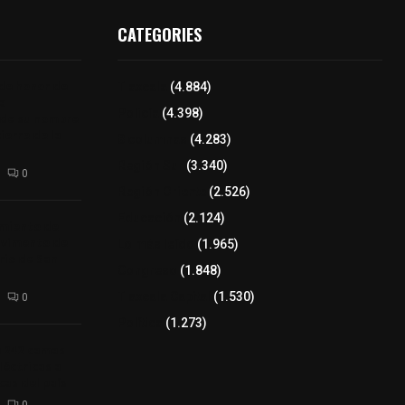
CATEGORIES
 de honor de
Tlaxcala
(4.884)
na
Policía
(4.398)
 de su nombre
ierre de la
8 columnas
(4.283)
Región Sur
(3.340)
0
Región Oriente
(2.526)
Educación
(2.124)
amiento de
avimento de
Lo más leído
(1.965)
rio de San
Congreso
(1.848)
Tlaxcala Capital
(1.530)
0
Política
(1.273)
a 242 camas
léctricas a
as del país
0