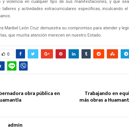
n y violencia en cualquier tipo de sus manifestaciones, y que sea 
 talleres y actividades extracurriculares específicas, inculcando e
anos.
a Maribel León Cruz demuestra su compromiso para atender y legis
stas, que mucha atención merecen en nuestro Estado.
Reply
Retweet
Favorite
Reply
R
0
bernadora obra pública en
Trabajando en equi
Huamantla
más obras a Huamantl
admin