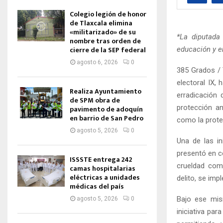
Colegio legión de honor
de Tlaxcala elimina
«militarizado» de su
*La diputada 
nombre tras orden de
cierre de la SEP federal
educación y er
agosto 6, 2026
0
385 Grados / 
electoral IX,
Realiza Ayuntamiento
erradicación 
de SPM obra de
protección an
pavimento de adoquín
en barrio de San Pedro
como la protec
agosto 5, 2026
0
Una de las in
presentó en co
ISSSTE entrega 242
crueldad come
camas hospitalarias
eléctricas a unidades
delito, se imp
médicas del país
Bajo ese mis
agosto 5, 2026
0
iniciativa par