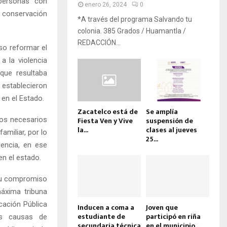
 personas con
enero 26, 2024
0
la conservación
*A través del programa Salvando tu
colonia. 385 Grados / Huamantla /
REDACCIÓN...
uso reformar el
a la violencia
que resultaba
e establecieron
 en el Estado.
Zacatelco está de
Se amplía
ios necesarios
Fiesta Ven y Vive
suspensión de
la...
clases al jueves
amiliar, por lo
25...
encia, en ese
en el estado.
 su compromiso
máxima tribuna
cación Pública
Inducen a coma a
Joven que
estudiante de
participó en riña
as causas de
secundaria técnica
en el municipio...