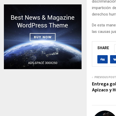
discriminació
impartición de
derechos hum
De esta maner
las causas ju
SHARE
PREVIOUS POST
Entrega go
Apizaco y 