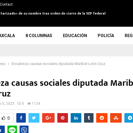
Contact
itarizado» de su nombre tras orden de cierre de la SEP federal
AXCALA
8 COLUMNAS
EDUCACIÓN
POLICÍA
REG
eso
Encabeza causas sociales diputada Maribel León Cruz
za causas sociales diputada Marib
ruz
io 5, 2023
0
1124
0