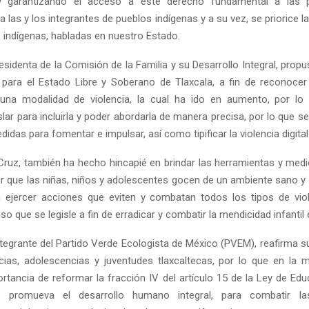
y garantizando el acceso a este derecho fundamental a las
a las y los integrantes de pueblos indígenas y a su vez, se priorice 
s indígenas, habladas en nuestro Estado.
sidenta de la Comisión de la Familia y su Desarrollo Integral, prop
para el Estado Libre y Soberano de Tlaxcala, a fin de reconocer 
 una modalidad de violencia, la cual ha ido en aumento, por lo 
gislar para incluirla y poder abordarla de manera precisa, por lo que s
idas para fomentar e impulsar, así como tipificar la violencia digital
Cruz, también ha hecho hincapié en brindar las herramientas y med
r que las niñas, niños y adolescentes gocen de un ambiente sano y f
 ejercer acciones que eviten y combatan todos los tipos de viol
so que se legisle a fin de erradicar y combatir la mendicidad infantil 
ntegrante del Partido Verde Ecologista de México (PVEM), reafirma
cias, adolescencias y juventudes tlaxcaltecas, por lo que en la 
ortancia de reformar la fracción IV del artículo 15 de la Ley de Edu
 promueva el desarrollo humano integral, para combatir l