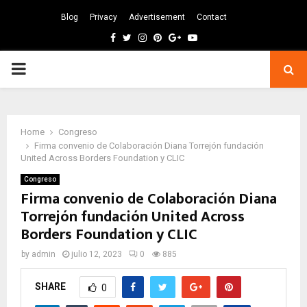
Blog
Privacy
Advertisement
Contact
Facebook
Twitter
Instagram
Pinterest
Google
Youtube
PRIMARY
MENU
Home
Congreso
Firma convenio de Colaboración Diana Torrejón fundación
United Across Borders Foundation y CLIC
Congreso
Firma convenio de Colaboración Diana
Torrejón fundación United Across
Borders Foundation y CLIC
by
admin
julio 12, 2023
0
885
SHARE
0