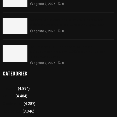
agosto 7, 2026
0
Se accidenta camioneta sobre la carretera
México-Veracruz, a la altura de Hueyotlipan
agosto 7, 2026
0
Retiran de sus funciones a policía de
Chiautempan tras ser exhibido en redes por
presunto soborno
agosto 7, 2026
0
CATEGORIES
Tlaxcala
(4.894)
Policía
(4.404)
8 columnas
(4.287)
Región Sur
(3.346)