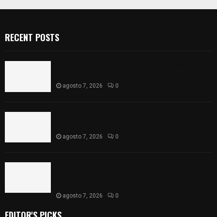
RECENT POSTS
Muere hombre al interior de salón de eventos en
Apizaco
agosto 7, 2026
0
Se accidenta camioneta sobre la carretera
México-Veracruz, a la altura de Hueyotlipan
agosto 7, 2026
0
Retiran de sus funciones a policía de
Chiautempan tras ser exhibido en redes por
presunto soborno
agosto 7, 2026
0
EDITOR'S PICKS