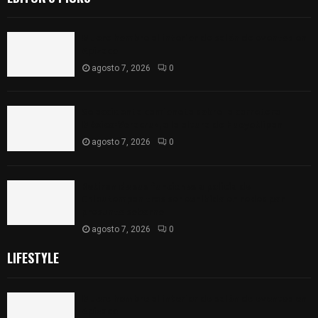
Muere hombre al interior de salón de eventos en
Apizaco
agosto 7, 2026
0
Se accidenta camioneta sobre la carretera
México-Veracruz, a la altura de Hueyotlipan
agosto 7, 2026
0
Retiran de sus funciones a policía de
Chiautempan tras ser exhibido en redes por
presunto soborno
agosto 7, 2026
0
LIFESTYLE
Muere hombre al interior de salón de eventos en
Apizaco