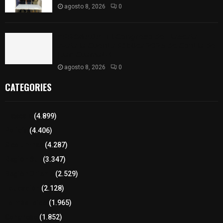
agosto 8, 2026
0
𝗔𝗣𝗥𝗢𝗕𝗔𝗗𝗔 | 𝗘𝗹 𝗖𝗼𝗻𝗴𝗿𝗲𝘀𝗼 𝗱𝗲 𝗧𝗹𝗮𝘅𝗰𝗮𝗹𝗮
𝗮𝘃𝗮𝗹𝗮 𝗹𝗮 𝗖𝘂𝗲𝗻𝘁𝗮 𝗣ú𝗯𝗹𝗶𝗰𝗮 𝟮𝟬𝟮𝟱 𝗱𝗲 𝗖𝗼𝗻𝘁𝗹𝗮 𝗱𝗲
𝗝𝘂𝗮𝗻 𝗖𝘂𝗮𝗺𝗮𝘁𝘇𝗶
agosto 8, 2026
0
CATEGORIES
Tlaxcala
(4.899)
Policía
(4.406)
8 columnas
(4.287)
Región Sur
(3.347)
Región Oriente
(2.529)
Educación
(2.128)
Lo más leído
(1.965)
Congreso
(1.852)