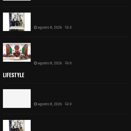
Detienen en Apizaco a joven por presunta
portación ilegal de arma de fuego
agosto 8, 2026
0
𝗔𝗣𝗥𝗢𝗕𝗔𝗗𝗔 | 𝗘𝗹 𝗖𝗼𝗻𝗴𝗿𝗲𝘀𝗼 𝗱𝗲 𝗧𝗹𝗮𝘅𝗰𝗮𝗹𝗮
𝗮𝘃𝗮𝗹𝗮 𝗹𝗮 𝗖𝘂𝗲𝗻𝘁𝗮 𝗣ú𝗯𝗹𝗶𝗰𝗮 𝟮𝟬𝟮𝟱 𝗱𝗲 𝗖𝗼𝗻𝘁𝗹𝗮 𝗱𝗲
𝗝𝘂𝗮𝗻 𝗖𝘂𝗮𝗺𝗮𝘁𝘇𝗶
agosto 8, 2026
0
LIFESTYLE
Sabores y tradiciones se suman a la feria
Internacional del Arte Efímero y de la Dalia 2026
agosto 8, 2026
0
Detienen en Apizaco a joven por presunta
portación ilegal de arma de fuego