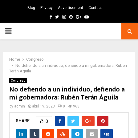
Blog
Privacy
Advertisement
Contact
Facebook
Twitter
Instagram
Pinterest
Google
Youtube
PRIMARY
MENU
Home
Congreso
No defiendo a un individuo, defiendo a mi gobernadora: Rubén
Terán Águila
Congreso
No defiendo a un individuo, defiendo a
mi gobernadora: Rubén Terán Águila
by
admin
abril 19, 2023
0
963
SHARE
0