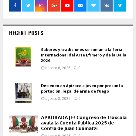
RECENT POSTS
Sabores y tradiciones se suman a la feria
Internacional del Arte Efímero y de la Dalia
2026
agosto 8, 2026
0
Detienen en Apizaco a joven por presunta
portación ilegal de arma de fuego
agosto 8, 2026
0
𝗔𝗣𝗥𝗢𝗕𝗔𝗗𝗔 | 𝗘𝗹 𝗖𝗼𝗻𝗴𝗿𝗲𝘀𝗼 𝗱𝗲 𝗧𝗹𝗮𝘅𝗰𝗮𝗹𝗮
𝗮𝘃𝗮𝗹𝗮 𝗹𝗮 𝗖𝘂𝗲𝗻𝘁𝗮 𝗣ú𝗯𝗹𝗶𝗰𝗮 𝟮𝟬𝟮𝟱 𝗱𝗲
𝗖𝗼𝗻𝘁𝗹𝗮 𝗱𝗲 𝗝𝘂𝗮𝗻 𝗖𝘂𝗮𝗺𝗮𝘁𝘇𝗶
agosto 8, 2026
0