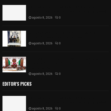
Sabores y tradiciones se suman a la feria
Internacional del Arte Efímero y de la Dalia 2026
agosto 8, 2026
0
Detienen en Apizaco a joven por presunta
portación ilegal de arma de fuego
agosto 8, 2026
0
𝗔𝗣𝗥𝗢𝗕𝗔𝗗𝗔 | 𝗘𝗹 𝗖𝗼𝗻𝗴𝗿𝗲𝘀𝗼 𝗱𝗲 𝗧𝗹𝗮𝘅𝗰𝗮𝗹𝗮
𝗮𝘃𝗮𝗹𝗮 𝗹𝗮 𝗖𝘂𝗲𝗻𝘁𝗮 𝗣ú𝗯𝗹𝗶𝗰𝗮 𝟮𝟬𝟮𝟱 𝗱𝗲 𝗖𝗼𝗻𝘁𝗹𝗮 𝗱𝗲
𝗝𝘂𝗮𝗻 𝗖𝘂𝗮𝗺𝗮𝘁𝘇𝗶
agosto 8, 2026
0
EDITOR'S PICKS
Sabores y tradiciones se suman a la feria
Internacional del Arte Efímero y de la Dalia 2026
agosto 8, 2026
0