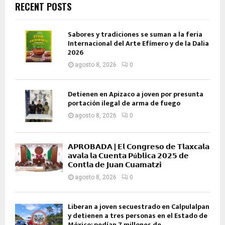
RECENT POSTS
Sabores y tradiciones se suman a la feria
Internacional del Arte Efímero y de la Dalia
2026
agosto 8, 2026
0
Detienen en Apizaco a joven por presunta
portación ilegal de arma de fuego
agosto 8, 2026
0
𝗔𝗣𝗥𝗢𝗕𝗔𝗗𝗔 | 𝗘𝗹 𝗖𝗼𝗻𝗴𝗿𝗲𝘀𝗼 𝗱𝗲 𝗧𝗹𝗮𝘅𝗰𝗮𝗹𝗮
𝗮𝘃𝗮𝗹𝗮 𝗹𝗮 𝗖𝘂𝗲𝗻𝘁𝗮 𝗣ú𝗯𝗹𝗶𝗰𝗮 𝟮𝟬𝟮𝟱 𝗱𝗲
𝗖𝗼𝗻𝘁𝗹𝗮 𝗱𝗲 𝗝𝘂𝗮𝗻 𝗖𝘂𝗮𝗺𝗮𝘁𝘇𝗶
agosto 8, 2026
0
Liberan a joven secuestrado en Calpulalpan
y detienen a tres personas en el Estado de
México; pedían 7 millones de...