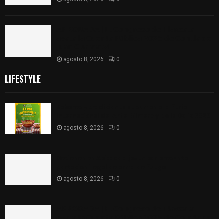
𝗔𝗣𝗥𝗢𝗕𝗔𝗗𝗔 | 𝗘𝗹 𝗖𝗼𝗻𝗴𝗿𝗲𝘀𝗼 𝗱𝗲 𝗧𝗹𝗮𝘅𝗰𝗮𝗹𝗮
𝗮𝘃𝗮𝗹𝗮 𝗹𝗮 𝗖𝘂𝗲𝗻𝘁𝗮 𝗣ú𝗯𝗹𝗶𝗰𝗮 𝟮𝟬𝟮𝟱 𝗱𝗲 𝗖𝗼𝗻𝘁𝗹𝗮 𝗱𝗲
𝗝𝘂𝗮𝗻 𝗖𝘂𝗮𝗺𝗮𝘁𝘇𝗶
agosto 8, 2026
0
LIFESTYLE
Sabores y tradiciones se suman a la feria
Internacional del Arte Efímero y de la Dalia 2026
agosto 8, 2026
0
Detienen en Apizaco a joven por presunta
portación ilegal de arma de fuego
agosto 8, 2026
0
𝗔𝗣𝗥𝗢𝗕𝗔𝗗𝗔 | 𝗘𝗹 𝗖𝗼𝗻𝗴𝗿𝗲𝘀𝗼 𝗱𝗲 𝗧𝗹𝗮𝘅𝗰𝗮𝗹𝗮
𝗮𝘃𝗮𝗹𝗮 𝗹𝗮 𝗖𝘂𝗲𝗻𝘁𝗮 𝗣ú𝗯𝗹𝗶𝗰𝗮 𝟮𝟬𝟮𝟱 𝗱𝗲 𝗖𝗼𝗻𝘁𝗹𝗮 𝗱𝗲