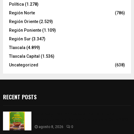
Política
(1.278)
Región Norte
(786)
Región Oriente
(2.529)
Región Poniente
(1.109)
Región Sur
(3.347)
Tlaxcala
(4.899)
Tlaxcala Capital
(1.536)
Uncategorized
(638)
RECENT POSTS
Sabores y tradiciones se suman a la feria
Internacional del Arte Efímero y de la Dalia 2026
agosto 8, 2026
0