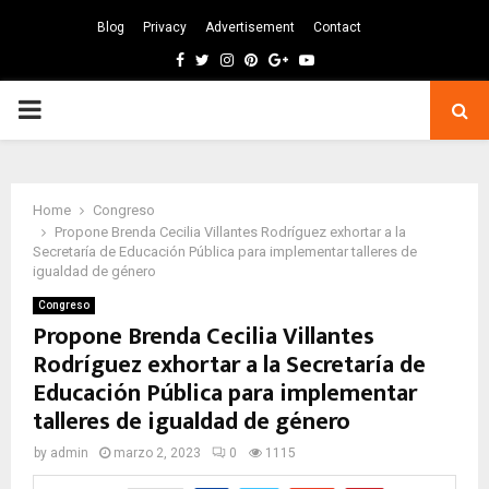
Blog
Privacy
Advertisement
Contact
Facebook
Twitter
Instagram
Pinterest
Google
Youtube
PRIMARY
MENU
Home
Congreso
Propone Brenda Cecilia Villantes Rodríguez exhortar a la
Secretaría de Educación Pública para implementar talleres de
igualdad de género
Congreso
Propone Brenda Cecilia Villantes
Rodríguez exhortar a la Secretaría de
Educación Pública para implementar
talleres de igualdad de género
by
admin
marzo 2, 2023
0
1115