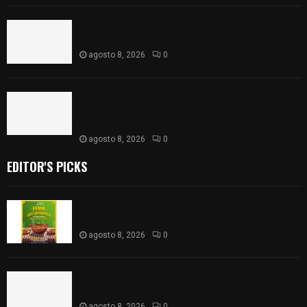
Detienen en Apizaco a joven por presunta
portación ilegal de arma de fuego
agosto 8, 2026
0
𝗔𝗣𝗥𝗢𝗕𝗔𝗗𝗔 | 𝗘𝗹 𝗖𝗼𝗻𝗴𝗿𝗲𝘀𝗼 𝗱𝗲 𝗧𝗹𝗮𝘅𝗰𝗮𝗹𝗮
𝗮𝘃𝗮𝗹𝗮 𝗹𝗮 𝗖𝘂𝗲𝗻𝘁𝗮 𝗣ú𝗯𝗹𝗶𝗰𝗮 𝟮𝟬𝟮𝟱 𝗱𝗲 𝗖𝗼𝗻𝘁𝗹𝗮 𝗱𝗲
𝗝𝘂𝗮𝗻 𝗖𝘂𝗮𝗺𝗮𝘁𝘇𝗶
agosto 8, 2026
0
EDITOR'S PICKS
Sabores y tradiciones se suman a la feria
Internacional del Arte Efímero y de la Dalia 2026
agosto 8, 2026
0
Detienen en Apizaco a joven por presunta
portación ilegal de arma de fuego
agosto 8, 2026
0