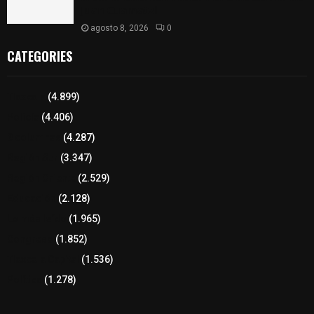
𝗝𝘂𝗮𝗻 𝗖𝘂𝗮𝗺𝗮𝘁𝘇𝗶
agosto 8, 2026
0
CATEGORIES
Tlaxcala
(4.899)
Policía
(4.406)
8 columnas
(4.287)
Región Sur
(3.347)
Región Oriente
(2.529)
Educación
(2.128)
Lo más leído
(1.965)
Congreso
(1.852)
Tlaxcala Capital
(1.536)
Política
(1.278)