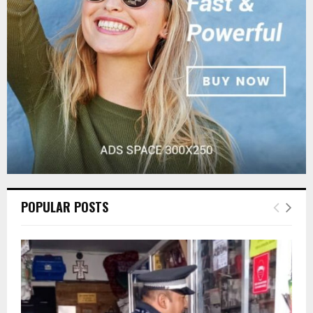
:
C
H
POPULAR POSTS