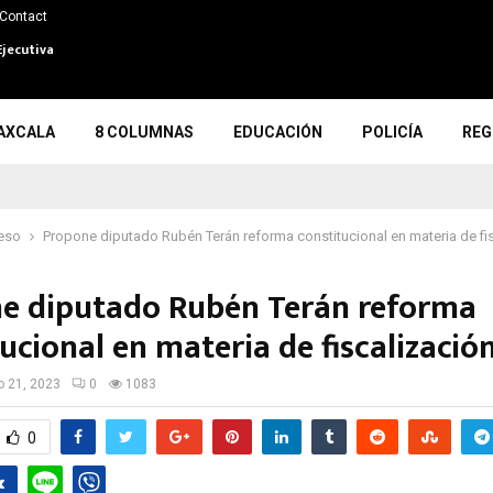
Contact
Ejecutiva
AXCALA
8 COLUMNAS
EDUCACIÓN
POLICÍA
REG
eso
Propone diputado Rubén Terán reforma constitucional en materia de fi
e diputado Rubén Terán reforma
ucional en materia de fiscalizació
io 21, 2023
0
1083
0