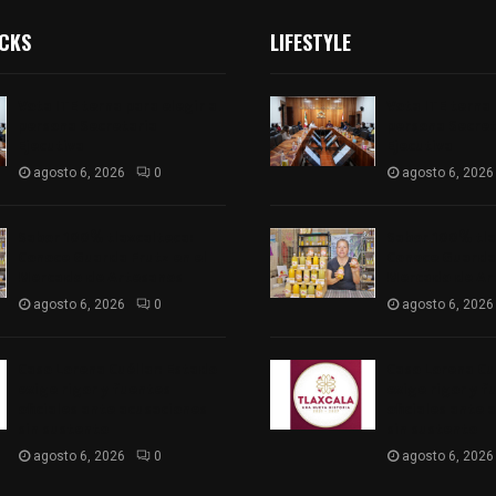
ICKS
LIFESTYLE
Vota ITE terna para elegir a
Vota ITE terna 
persona Secretaria
persona Secret
Ejecutiva
Ejecutiva
agosto 6, 2026
0
agosto 6, 2026
Sabor 100% tlaxcalteca:
Sabor 100% tla
Conoce Guarda Frutz en el
Conoce Guarda 
Mercado de Artesanos
Mercado de Ar
agosto 6, 2026
0
agosto 6, 2026
Caso Lorena Cuéllar: Estado
Caso Lorena Cu
exige rigor y fuentes
exige rigor y f
oficiales ante acusaciones
oficiales ante 
sin sustento
sin sustento
agosto 6, 2026
0
agosto 6, 2026