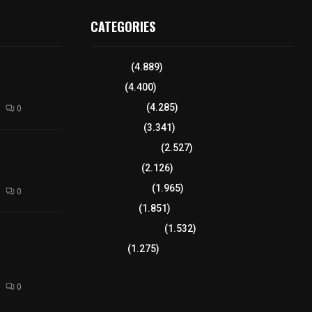
CATEGORIES
para elegir a
Tlaxcala
(4.889)
aria
Policía
(4.400)
8 columnas
(4.285)
0
Región Sur
(3.341)
xcalteca:
Región Oriente
(2.527)
Frutz en el
Educación
(2.126)
tesanos
Lo más leído
(1.965)
0
Congreso
(1.851)
Tlaxcala Capital
(1.532)
éllar: Estado
uentes
Política
(1.275)
acusaciones
0