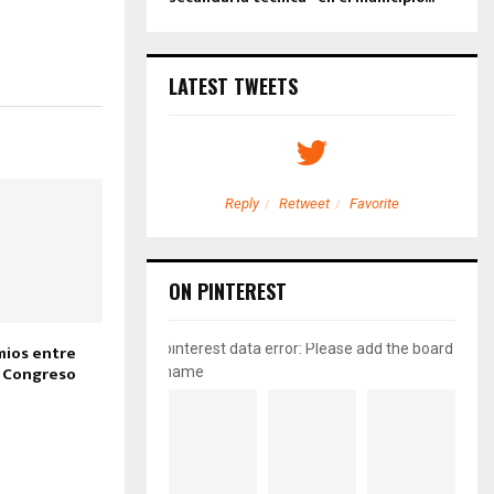
LATEST TWEETS
etweet
Favorite
Reply
Retweet
Favorite
ON PINTEREST
pinterest data error: Please add the board
mios entre
l Congreso
name