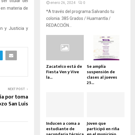
er titular del
enero 26, 2024
0
 en materia de
*A través del programa Salvando tu
colonia. 385 Grados / Huamantla /
REDACCIÓN...
n y Justicia y
Zacatelco está de
Se amplía
Fiesta Ven y Vive
suspensión de
la...
clases al jueves
25...
NEXT POST
ía por toma
ozo San Luis
Inducen a coma a
Joven que
estudiante de
participó en riña
secundaria técnica
en el municipio...