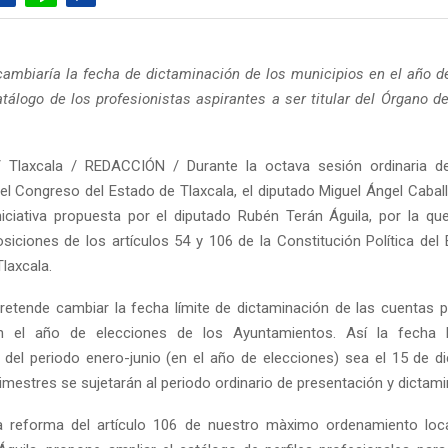
cambiaría la fecha de dictaminación de los municipios en el año d
atálogo de los profesionistas aspirantes a ser titular del Órgano de
 Tlaxcala / REDACCIÓN / Durante la octava sesión ordinaria d
l Congreso del Estado de Tlaxcala, el diputado Miguel Ángel Cabal
iniciativa propuesta por el diputado Rubén Terán Águila, por la q
osiciones de los artículos 54 y 106 de la Constitución Política del 
laxcala.
 pretende cambiar la fecha límite de dictaminación de las cuentas p
n el año de elecciones de los Ayuntamientos. Así la fecha l
 del periodo enero-junio (en el año de elecciones) sea el 15 de di
imestres se sujetarán al periodo ordinario de presentación y dictami
a reforma del artículo 106 de nuestro màximo ordenamiento local