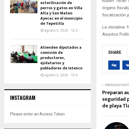
Rubén Terán Á
esterilización de
perros y gatos en Villa
órgano fiscal
Alta y San Mateo
fiscalizaciòn 
Ayecac en el municipio
de Tepetitla
La iniciativa
agosto 6, 2026
0
Asuntos Polít
Atienden diputados a
comisión de
SHARE
productores,
ejidatarios y
pobladores de Ixtenco
agosto 6, 2026
0
PREVIOUS POST
Preparan a
INSTAGRAM
seguridad p
de playa Tl
Please enter an Access Token