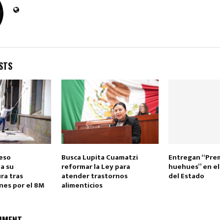
STS
Reply
Retweet
Favorite
Reply
R
eso
Busca Lupita Cuamatzi
Entregan “Pre
a su
reformar la Ley para
huehues” en e
ra tras
atender trastornos
del Estado
nes por el 8M
alimenticios