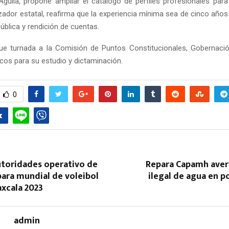
guila, propone ampliar el catálogo de perfiles profesionales para s
izador estatal, reafirma que la experiencia mínima sea de cinco años
pública y rendición de cuentas.
 fue turnada a la Comisión de Puntos Constitucionales, Gobernació
icos para su estudio y dictaminación.
0
utoridades operativo de
Repara Capamh aver
ara mundial de voleibol
ilegal de agua en p
axcala 2023
admin