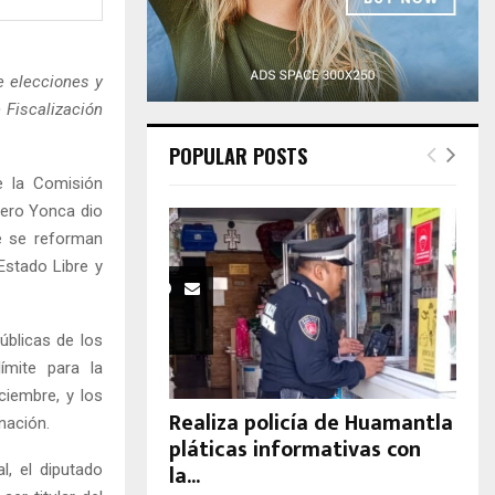
H
e elecciones y
 Fiscalización
POPULAR POSTS
e la Comisión
lero Yonca dio
ue se reforman
Estado Libre y
úblicas de los
ímite para la
ciembre, y los
Realiza policía de Huamantla
nación.
pláticas informativas con
la...
, el diputado