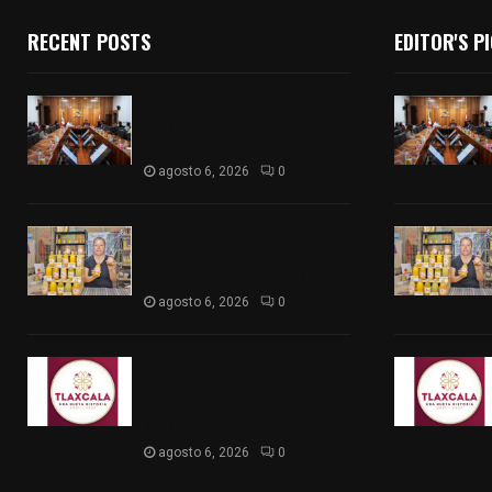
RECENT POSTS
EDITOR'S P
Vota ITE terna para elegir a
persona Secretaria
Ejecutiva
agosto 6, 2026
0
Sabor 100% tlaxcalteca:
Conoce Guarda Frutz en el
Mercado de Artesanos
agosto 6, 2026
0
Caso Lorena Cuéllar: Estado
exige rigor y fuentes
oficiales ante acusaciones
sin sustento
agosto 6, 2026
0