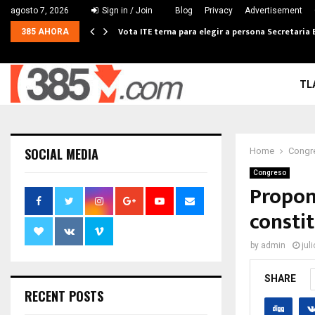
agosto 7, 2026
Sign in / Join
Blog
Privacy
Advertisement
Vota ITE terna para elegir a persona Secretaria 
385 AHORA
TL
SOCIAL MEDIA
Home
Congr
Congreso
Propon
constit
by
admin
jul
SHARE
RECENT POSTS