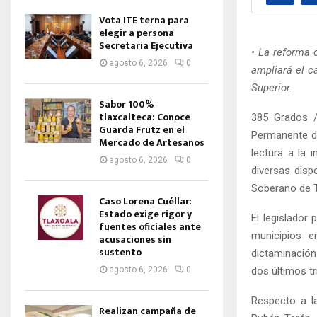
Vota ITE terna para
elegir a persona
Secretaria Ejecutiva
• La reforma 
agosto 6, 2026
0
ampliará el c
Superior.
Sabor 100%
tlaxcalteca: Conoce
385 Grados /
Guarda Frutz en el
Permanente de
Mercado de Artesanos
lectura a la 
agosto 6, 2026
0
diversas disp
Soberano de T
Caso Lorena Cuéllar:
Estado exige rigor y
El legislador
fuentes oficiales ante
municipios e
acusaciones sin
sustento
dictaminación
dos últimos tr
agosto 6, 2026
0
Respecto a l
Realizan campaña de