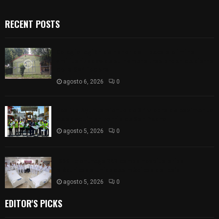
RECENT POSTS
Colegio legión de honor de Tlaxcala elimina
«militarizado» de su nombre tras orden de cierre
de la SEP federal
agosto 6, 2026
0
Realiza Ayuntamiento de SPM obra de pavimento
de adoquín en barrio de San Pedro
agosto 5, 2026
0
ISSSTE entrega 242 camas hospitalarias
eléctricas a unidades médicas del país
agosto 5, 2026
0
EDITOR'S PICKS