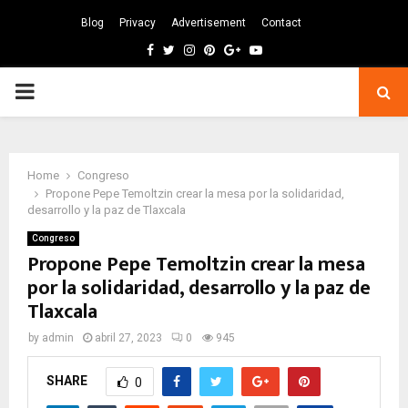
Blog
Privacy
Advertisement
Contact
Facebook
Twitter
Instagram
Pinterest
Google
Youtube
PRIMARY
MENU
Home
Congreso
Propone Pepe Temoltzin crear la mesa por la solidaridad,
desarrollo y la paz de Tlaxcala
Congreso
Propone Pepe Temoltzin crear la mesa
por la solidaridad, desarrollo y la paz de
Tlaxcala
by
admin
abril 27, 2023
0
945
SHARE
0