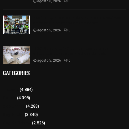
agosto 6, 2026
0
Realiza Ayuntamiento de SPM obra de pavimento
de adoquín en barrio de San Pedro
agosto 5, 2026
0
ISSSTE entrega 242 camas hospitalarias
eléctricas a unidades médicas del país
agosto 5, 2026
0
CATEGORIES
Tlaxcala
(4.884)
Policía
(4.398)
8 columnas
(4.283)
Región Sur
(3.340)
Región Oriente
(2.526)