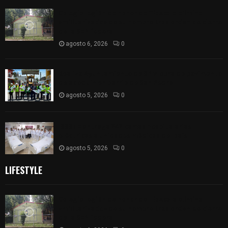
Colegio legión de honor de Tlaxcala elimina
«militarizado» de su nombre tras orden de cierre
de la SEP federal
agosto 6, 2026
0
Realiza Ayuntamiento de SPM obra de pavimento
de adoquín en barrio de San Pedro
agosto 5, 2026
0
ISSSTE entrega 242 camas hospitalarias
eléctricas a unidades médicas del país
agosto 5, 2026
0
LIFESTYLE
Colegio legión de honor de Tlaxcala elimina
«militarizado» de su nombre tras orden de cierre
de la SEP federal