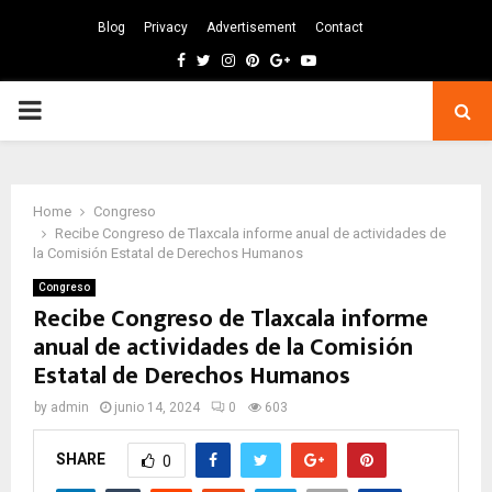
Blog
Privacy
Advertisement
Contact
Facebook
Twitter
Instagram
Pinterest
Google
Youtube
PRIMARY
MENU
Home
Congreso
Recibe Congreso de Tlaxcala informe anual de actividades de
la Comisión Estatal de Derechos Humanos
Congreso
Recibe Congreso de Tlaxcala informe
anual de actividades de la Comisión
Estatal de Derechos Humanos
by
admin
junio 14, 2024
0
603
SHARE
0