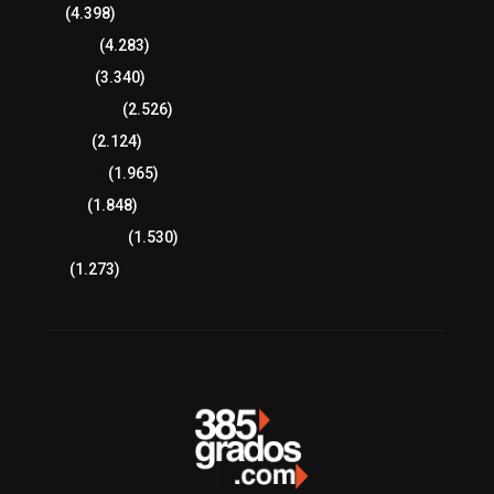
Policía
(4.398)
8 columnas
(4.283)
Región Sur
(3.340)
Región Oriente
(2.526)
Educación
(2.124)
Lo más leído
(1.965)
Congreso
(1.848)
Tlaxcala Capital
(1.530)
Política
(1.273)