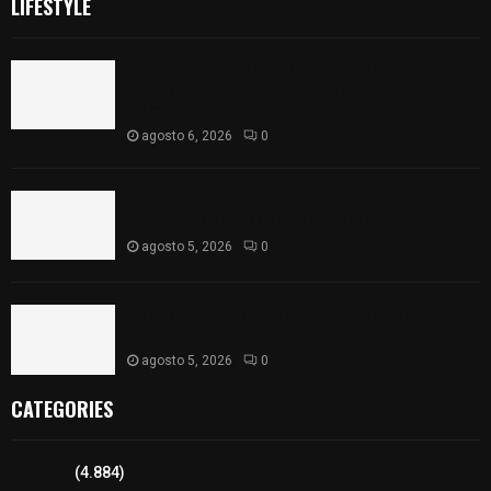
LIFESTYLE
Colegio legión de honor de Tlaxcala elimina
«militarizado» de su nombre tras orden de cierre
de la SEP federal
agosto 6, 2026
0
Realiza Ayuntamiento de SPM obra de pavimento
de adoquín en barrio de San Pedro
agosto 5, 2026
0
ISSSTE entrega 242 camas hospitalarias
eléctricas a unidades médicas del país
agosto 5, 2026
0
CATEGORIES
Tlaxcala
(4.884)