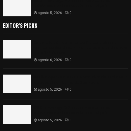
ISSSTE entrega 242 camas hospitalarias
eléctricas a unidades médicas del país
agosto 5, 2026
0
EDITOR'S PICKS
Colegio legión de honor de Tlaxcala elimina
«militarizado» de su nombre tras orden de cierre
de la SEP federal
agosto 6, 2026
0
Realiza Ayuntamiento de SPM obra de pavimento
de adoquín en barrio de San Pedro
agosto 5, 2026
0
ISSSTE entrega 242 camas hospitalarias
eléctricas a unidades médicas del país
agosto 5, 2026
0