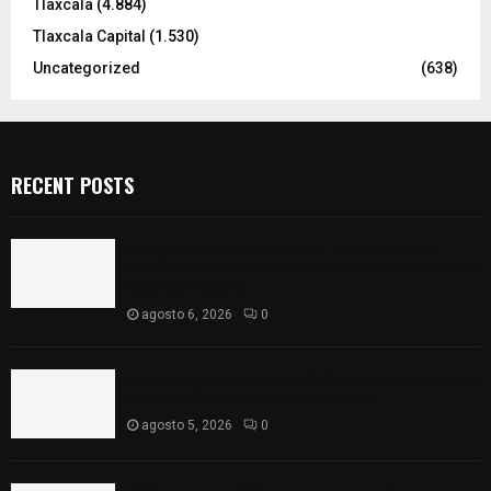
Tlaxcala
(4.884)
Tlaxcala Capital
(1.530)
Uncategorized
(638)
RECENT POSTS
Colegio legión de honor de Tlaxcala elimina
«militarizado» de su nombre tras orden de cierre
de la SEP federal
agosto 6, 2026
0
Realiza Ayuntamiento de SPM obra de pavimento
de adoquín en barrio de San Pedro
agosto 5, 2026
0