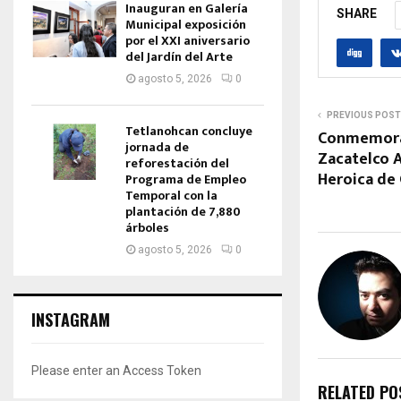
Inauguran en Galería
SHARE
Municipal exposición
por el XXI aniversario
del Jardín del Arte
agosto 5, 2026
0
PREVIOUS POST
Tetlanohcan concluye
Conmemora
jornada de
Zacatelco A
reforestación del
Heroica de
Programa de Empleo
Temporal con la
plantación de 7,880
árboles
agosto 5, 2026
0
INSTAGRAM
Please enter an Access Token
RELATED PO