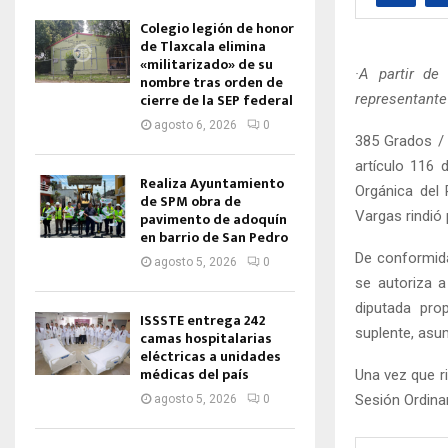
Colegio legión de honor
de Tlaxcala elimina
«militarizado» de su
·A partir d
nombre tras orden de
cierre de la SEP federal
representante
agosto 6, 2026
0
385 Grados / 
artículo 116 
Realiza Ayuntamiento
Orgánica del 
de SPM obra de
Vargas rindió 
pavimento de adoquín
en barrio de San Pedro
De conformida
agosto 5, 2026
0
se autoriza a
diputada pro
ISSSTE entrega 242
suplente, asum
camas hospitalarias
eléctricas a unidades
médicas del país
Una vez que ri
Sesión Ordina
agosto 5, 2026
0