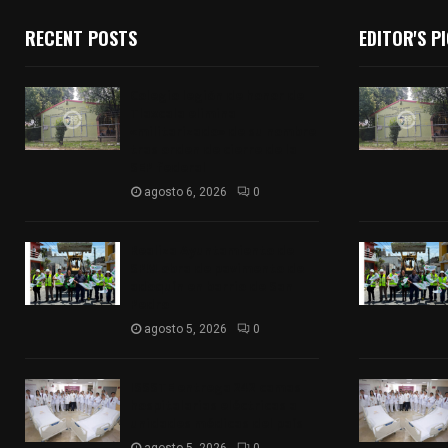
RECENT POSTS
EDITOR'S P
Colegio legión de honor de
Tlaxcala elimina
«militarizado» de su nombre
tras orden de cierre de la
SEP federal
agosto 6, 2026
0
Realiza Ayuntamiento de
SPM obra de pavimento de
adoquín en barrio de San
Pedro
agosto 5, 2026
0
ISSSTE entrega 242 camas
hospitalarias eléctricas a
unidades médicas del país
agosto 5, 2026
0