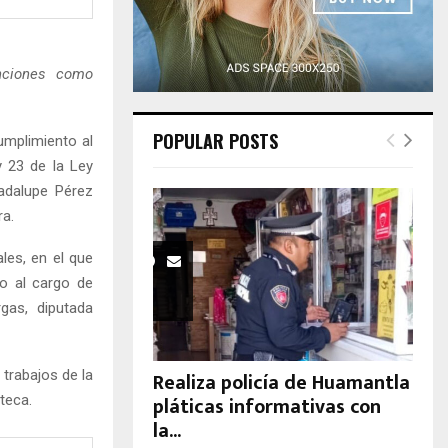
H
nciones como
POPULAR POSTS
umplimiento al
y 23 de la Ley
uadalupe Pérez
ra.
les, en el que
do al cargo de
gas, diputada
 trabajos de la
Realiza policía de Huamantla
pláticas informativas con
teca.
la...