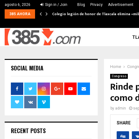
agosto 6, 2026
Sign in / Join
Blog
Privacy
Advertisement
Colegio legión de honor de Tlaxcala elimina «mil
385 AHORA
TL
SOCIAL MEDIA
Home
Congr
Congreso
Rinde 
como d
by
admin
sep
SHARE
RECENT POSTS