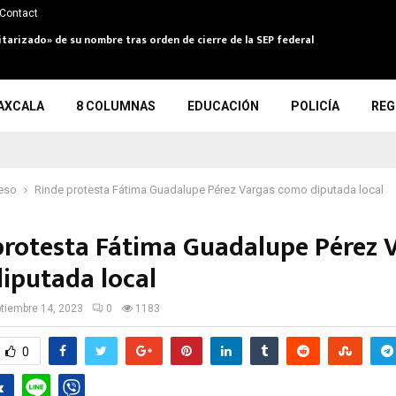
Contact
itarizado» de su nombre tras orden de cierre de la SEP federal
AXCALA
8 COLUMNAS
EDUCACIÓN
POLICÍA
REG
eso
Rinde protesta Fátima Guadalupe Pérez Vargas como diputada local
protesta Fátima Guadalupe Pérez 
iputada local
tiembre 14, 2023
0
1183
0