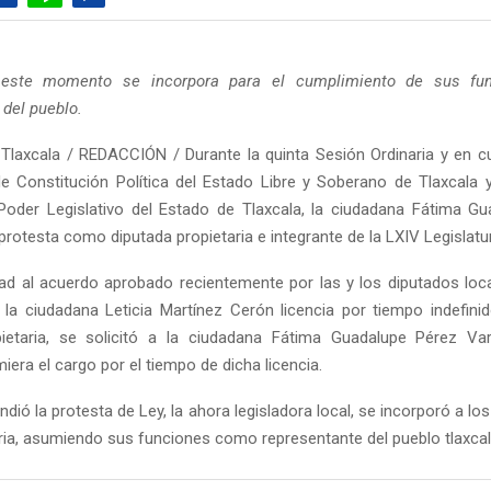
e este momento se incorpora para el cumplimiento de sus fu
 del pueblo.
Tlaxcala / REDACCIÓN / Durante la quinta Sesión Ordinaria y en c
de Constitución Política del Estado Libre y Soberano de Tlaxcala 
Poder Legislativo del Estado de Tlaxcala, la ciudadana Fátima G
protesta como diputada propietaria e integrante de la LXIV Legislatu
d al acuerdo aprobado recientemente por las y los diputados loca
 la ciudadana Leticia Martínez Cerón licencia por tiempo indefini
pietaria, se solicitó a la ciudadana Fátima Guadalupe Pérez Var
iera el cargo por el tiempo de dicha licencia.
ndió la protesta de Ley, la ahora legisladora local, se incorporó a los
ria, asumiendo sus funciones como representante del pueblo tlaxcal