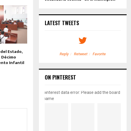
LATEST TWEETS
del Estado,
etweet
Favorite
Reply
Retweet
Favorite
l Décimo
nto Infantil
ON PINTEREST
pinterest data error: Please add the board
name