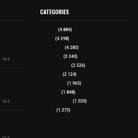
CATEGORIES
 de honor de
Tlaxcala
(4.884)
na
Policía
(4.398)
 de su nombre
ierre de la
8 columnas
(4.283)
Región Sur
(3.340)
0
Región Oriente
(2.526)
Educación
(2.124)
amiento de
avimento de
Lo más leído
(1.965)
rio de San
Congreso
(1.848)
Tlaxcala Capital
(1.530)
0
Política
(1.273)
a 242 camas
léctricas a
as del país
0