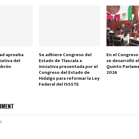
ad aprueba
Se adhiere Congreso del
En el Congreso 
Reply
Retweet
Favorite
Reply
R
iativa del
Estado de Tlaxcala a
se desarrolló e
mbrón
iniciativa presentada por el
Quinto Parlame
Congreso del Estado de
2024
Hidalgo para reformar la Ley
Federal del ISSSTE
MMENT