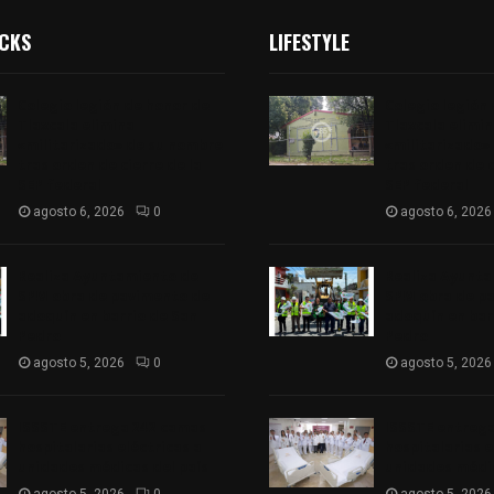
ICKS
LIFESTYLE
Colegio legión de honor de
Colegio legión
Tlaxcala elimina
Tlaxcala elimi
«militarizado» de su nombre
«militarizado»
tras orden de cierre de la
tras orden de c
SEP federal
SEP federal
agosto 6, 2026
0
agosto 6, 2026
Realiza Ayuntamiento de
Realiza Ayunt
SPM obra de pavimento de
SPM obra de p
adoquín en barrio de San
adoquín en bar
Pedro
Pedro
agosto 5, 2026
0
agosto 5, 2026
ISSSTE entrega 242 camas
ISSSTE entreg
hospitalarias eléctricas a
hospitalarias e
unidades médicas del país
unidades médic
agosto 5, 2026
0
agosto 5, 2026