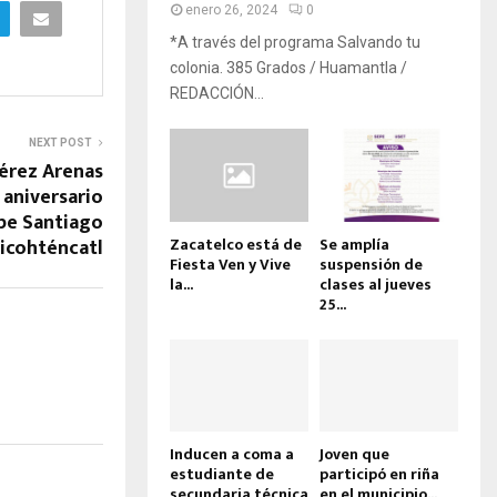
enero 26, 2024
0
*A través del programa Salvando tu
colonia. 385 Grados / Huamantla /
REDACCIÓN...
NEXT POST
érez Arenas
 aniversario
ipe Santiago
icohténcatl
Zacatelco está de
Se amplía
Fiesta Ven y Vive
suspensión de
la...
clases al jueves
25...
Inducen a coma a
Joven que
estudiante de
participó en riña
secundaria técnica
en el municipio...