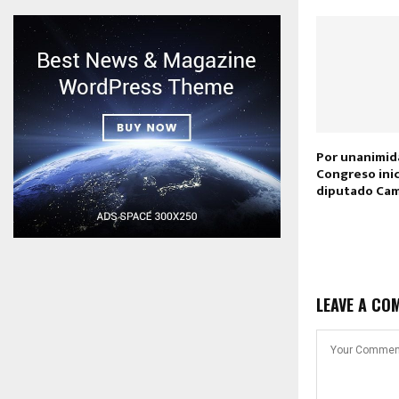
Por unanimid
Congreso inic
diputado Ca
LEAVE A CO