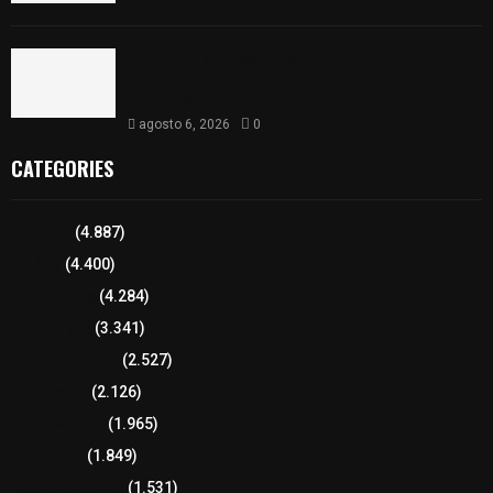
La UATx promueve la resiliencia emocional para
fortalecer salud y bienestar de estudiantes y
docentes
agosto 6, 2026
0
CATEGORIES
Tlaxcala
(4.887)
Policía
(4.400)
8 columnas
(4.284)
Región Sur
(3.341)
Región Oriente
(2.527)
Educación
(2.126)
Lo más leído
(1.965)
Congreso
(1.849)
Tlaxcala Capital
(1.531)