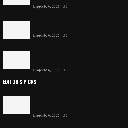
agosto 6, 2026
0
Persecución en Los Volcanes: Detienen a hombre
con Ford Ranger robada con violencia
agosto 6, 2026
0
La UATx promueve la resiliencia emocional para
fortalecer salud y bienestar de estudiantes y
docentes
agosto 6, 2026
0
EDITOR'S PICKS
Realizan campaña de esterilización de perros y
gatos en Villa Alta y San Mateo Ayecac en el
municipio de Tepetitla
agosto 6, 2026
0