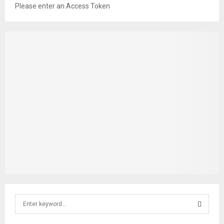
Please enter an Access Token
S
e
a