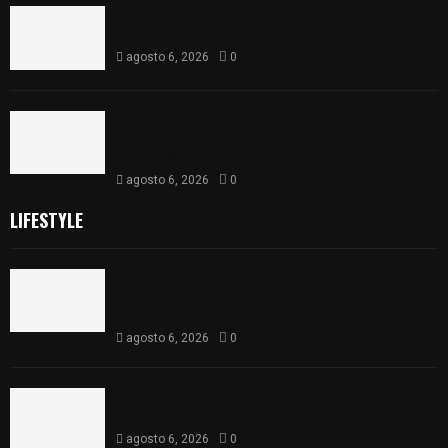
Persecución en Los Volcanes: Detienen a hombre
con Ford Ranger robada con violencia
agosto 6, 2026
0
La UATx promueve la resiliencia emocional para
fortalecer salud y bienestar de estudiantes y
docentes
agosto 6, 2026
0
LIFESTYLE
Realizan campaña de esterilización de perros y
gatos en Villa Alta y San Mateo Ayecac en el
municipio de Tepetitla
agosto 6, 2026
0
Persecución en Los Volcanes: Detienen a hombre
con Ford Ranger robada con violencia
agosto 6, 2026
0