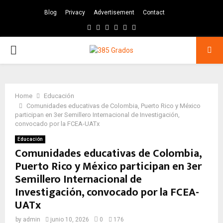
Blog
Privacy
Advertisement
Contact
Facebook
Twitter
Instagram
Pinterest
Google
Youtube
PRIMARY
MENU
Home
Educación
Comunidades educativas de Colombia, Puerto Rico y México
participan en 3er Semillero Internacional de Investigación,
convocado por la FCEA-UATx
Educación
Comunidades educativas de Colombia,
Puerto Rico y México participan en 3er
Semillero Internacional de
Investigación, convocado por la FCEA-
UATx
by
admin
junio 10, 2026
0
176