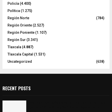
Policía
(4.400)
Política
(1.275)
Región Norte
(784)
Región Oriente
(2.527)
Región Poniente
(1.107)
Región Sur
(3.341)
Tlaxcala
(4.887)
Tlaxcala Capital
(1.531)
Uncategorized
(638)
RECENT POSTS
Realizan campaña de esterilización de perros y
gatos en Villa Alta y San Mateo Ayecac en el
municipio de Tepetitla