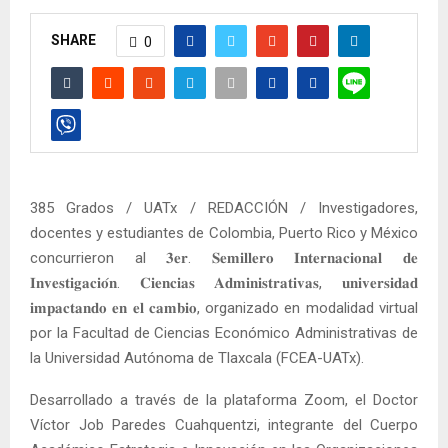
SHARE
0
385 Grados / UATx / REDACCIÓN / Investigadores,
docentes y estudiantes de Colombia, Puerto Rico y México
concurrieron al 𝟑𝐞𝐫. 𝐒𝐞𝐦𝐢𝐥𝐥𝐞𝐫𝐨 𝐈𝐧𝐭𝐞𝐫𝐧𝐚𝐜𝐢𝐨𝐧𝐚𝐥 𝐝𝐞
𝐈𝐧𝐯𝐞𝐬𝐭𝐢𝐠𝐚𝐜𝐢𝐨́𝐧. 𝐂𝐢𝐞𝐧𝐜𝐢𝐚𝐬 𝐀𝐝𝐦𝐢𝐧𝐢𝐬𝐭𝐫𝐚𝐭𝐢𝐯𝐚𝐬, 𝐮𝐧𝐢𝐯𝐞𝐫𝐬𝐢𝐝𝐚𝐝
𝐢𝐦𝐩𝐚𝐜𝐭𝐚𝐧𝐝𝐨 𝐞𝐧 𝐞𝐥 𝐜𝐚𝐦𝐛𝐢𝐨, organizado en modalidad virtual
por la Facultad de Ciencias Económico Administrativas de
la Universidad Autónoma de Tlaxcala (FCEA-UATx).
Desarrollado a través de la plataforma Zoom, el Doctor
Víctor Job Paredes Cuahquentzi, integrante del Cuerpo