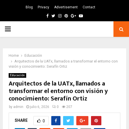
Blog
Privacy
Advertisement
Contact
Facebook
Twitter
Instagram
Pinterest
Google
Youtube
PRIMARY
MENU
Home
Educación
Arquitectos de la UATx, llamados a transformar el entorno con
visión y conocimiento: Serafín Ortiz
Educación
Arquitectos de la UATx, llamados a
transformar el entorno con visión y
conocimiento: Serafín Ortiz
by
admin
julio 6, 2026
0
207
SHARE
0