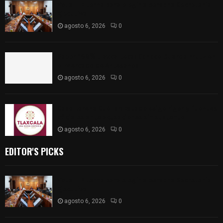
Vota ITE terna para elegir a persona Secretaria
Ejecutiva
agosto 6, 2026
0
Sabor 100% tlaxcalteca: Conoce Guarda Frutz en
el Mercado de Artesanos
agosto 6, 2026
0
Caso Lorena Cuéllar: Estado exige rigor y fuentes
oficiales ante acusaciones sin sustento
agosto 6, 2026
0
EDITOR'S PICKS
Vota ITE terna para elegir a persona Secretaria
Ejecutiva
agosto 6, 2026
0