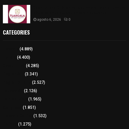
Caso Lorena Cuéllar: Estado exige rigor y fuentes
oficiales ante acusaciones sin sustento
agosto 6, 2026
0
CATEGORIES
Tlaxcala
(4.889)
Policía
(4.400)
8 columnas
(4.285)
Región Sur
(3.341)
Región Oriente
(2.527)
Educación
(2.126)
Lo más leído
(1.965)
Congreso
(1.851)
Tlaxcala Capital
(1.532)
Política
(1.275)