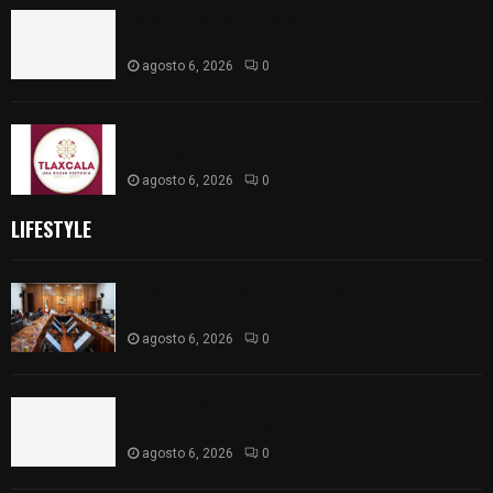
Sabor 100% tlaxcalteca: Conoce Guarda Frutz en
el Mercado de Artesanos
agosto 6, 2026
0
Caso Lorena Cuéllar: Estado exige rigor y fuentes
oficiales ante acusaciones sin sustento
agosto 6, 2026
0
LIFESTYLE
Vota ITE terna para elegir a persona Secretaria
Ejecutiva
agosto 6, 2026
0
Sabor 100% tlaxcalteca: Conoce Guarda Frutz en
el Mercado de Artesanos
agosto 6, 2026
0