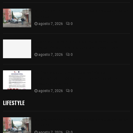
Muere hombre al interior de salón de eventos en
Apizaco
agosto 7, 2026
0
Se accidenta camioneta sobre la carretera
México-Veracruz, a la altura de Hueyotlipan
agosto 7, 2026
0
Retiran de sus funciones a policía de
Chiautempan tras ser exhibido en redes por
presunto soborno
agosto 7, 2026
0
LIFESTYLE
Muere hombre al interior de salón de eventos en
Apizaco
agosto 7, 2026
0