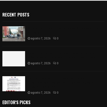
RECENT POSTS
Muere hombre al interior de salón de eventos en
Apizaco
agosto 7, 2026
0
Se accidenta camioneta sobre la carretera
México-Veracruz, a la altura de Hueyotlipan
agosto 7, 2026
0
Retiran de sus funciones a policía de
Chiautempan tras ser exhibido en redes por
presunto soborno
agosto 7, 2026
0
EDITOR'S PICKS