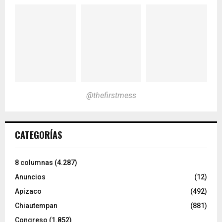
@thefirstmess
CATEGORÍAS
8 columnas
(4.287)
Anuncios
(12)
Apizaco
(492)
Chiautempan
(881)
Congreso
(1.852)