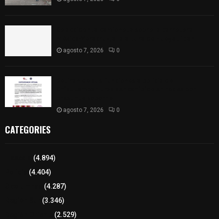
Se accidenta camioneta sobre la carretera
México-Veracruz, a la altura de Hueyotlipan
agosto 7, 2026
0
Retiran de sus funciones a policía de
Chiautempan tras ser exhibido en redes por
presunto soborno
agosto 7, 2026
0
CATEGORIES
Tlaxcala
(4.894)
Policía
(4.404)
8 columnas
(4.287)
Región Sur
(3.346)
Región Oriente
(2.529)