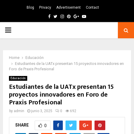
Blog
Privacy
Advertisement
Contact
Facebook
Twitter
Instagram
Pinterest
Google
Youtube
PRIMARY
MENU
Home
Educación
Estudiantes de la UATx presentan 15 proyectos innovadores en
Foro de Praxis Profesional
Educación
Estudiantes de la UATx presentan 15
proyectos innovadores en Foro de
Praxis Profesional
by
admin
junio 3, 2025
0
692
SHARE
0