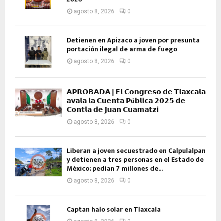
agosto 8, 2026
0
Detienen en Apizaco a joven por presunta
portación ilegal de arma de fuego
agosto 8, 2026
0
𝗔𝗣𝗥𝗢𝗕𝗔𝗗𝗔 | 𝗘𝗹 𝗖𝗼𝗻𝗴𝗿𝗲𝘀𝗼 𝗱𝗲 𝗧𝗹𝗮𝘅𝗰𝗮𝗹𝗮
𝗮𝘃𝗮𝗹𝗮 𝗹𝗮 𝗖𝘂𝗲𝗻𝘁𝗮 𝗣ú𝗯𝗹𝗶𝗰𝗮 𝟮𝟬𝟮𝟱 𝗱𝗲
𝗖𝗼𝗻𝘁𝗹𝗮 𝗱𝗲 𝗝𝘂𝗮𝗻 𝗖𝘂𝗮𝗺𝗮𝘁𝘇𝗶
agosto 8, 2026
0
Liberan a joven secuestrado en Calpulalpan
y detienen a tres personas en el Estado de
México; pedían 7 millones de...
agosto 8, 2026
0
Captan halo solar en Tlaxcala