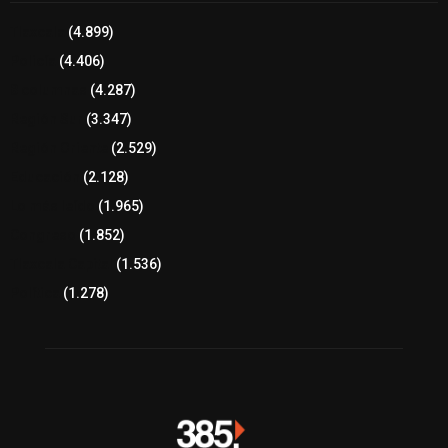
Tlaxcala
(4.899)
Policía
(4.406)
8 columnas
(4.287)
Región Sur
(3.347)
Región Oriente
(2.529)
Educación
(2.128)
Lo más leído
(1.965)
Congreso
(1.852)
Tlaxcala Capital
(1.536)
Política
(1.278)