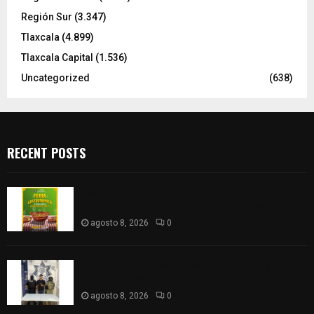
Región Sur
(3.347)
Tlaxcala
(4.899)
Tlaxcala Capital
(1.536)
Uncategorized
(638)
RECENT POSTS
Sabores y tradiciones se suman a la feria
Internacional del Arte Efímero y de la Dalia 2026
agosto 8, 2026
0
Detienen en Apizaco a joven por presunta
portación ilegal de arma de fuego
agosto 8, 2026
0