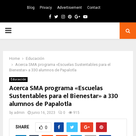
Blog
Privacy
Advertisement
Contact
Facebook
Twitter
Instagram
Pinterest
Google
Youtube
PRIMARY
MENU
Home
Educación
Acerca SMA programa «Escuelas Sustentables para el
Bienestar» a 330 alumnos de Papalotla
Educación
Acerca SMA programa «Escuelas
Sustentables para el Bienestar» a 330
alumnos de Papalotla
by
admin
junio 16, 2023
0
915
SHARE
0