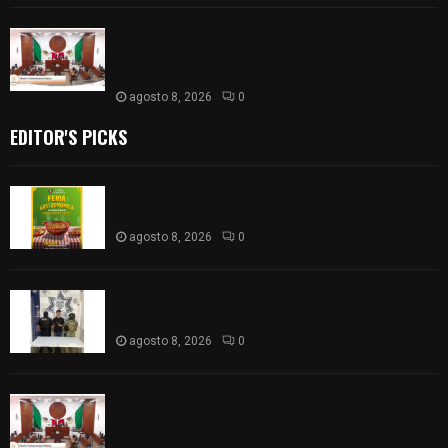
𝗔𝗣𝗥𝗢𝗕𝗔𝗗𝗔 | 𝗘𝗹 𝗖𝗼𝗻𝗴𝗿𝗲𝘀𝗼 𝗱𝗲 𝗧𝗹𝗮𝘅𝗰𝗮𝗹𝗮
𝗮𝘃𝗮𝗹𝗮 𝗹𝗮 𝗖𝘂𝗲𝗻𝘁𝗮 𝗣ú𝗯𝗹𝗶𝗰𝗮 𝟮𝟬𝟮𝟱 𝗱𝗲 𝗖𝗼𝗻𝘁𝗹𝗮 𝗱𝗲
𝗝𝘂𝗮𝗻 𝗖𝘂𝗮𝗺𝗮𝘁𝘇𝗶
agosto 8, 2026
0
EDITOR'S PICKS
Sabores y tradiciones se suman a la feria
Internacional del Arte Efímero y de la Dalia 2026
agosto 8, 2026
0
Detienen en Apizaco a joven por presunta
portación ilegal de arma de fuego
agosto 8, 2026
0
𝗔𝗣𝗥𝗢𝗕𝗔𝗗𝗔 | 𝗘𝗹 𝗖𝗼𝗻𝗴𝗿𝗲𝘀𝗼 𝗱𝗲 𝗧𝗹𝗮𝘅𝗰𝗮𝗹𝗮
𝗮𝘃𝗮𝗹𝗮 𝗹𝗮 𝗖𝘂𝗲𝗻𝘁𝗮 𝗣ú𝗯𝗹𝗶𝗰𝗮 𝟮𝟬𝟮𝟱 𝗱𝗲 𝗖𝗼𝗻𝘁𝗹𝗮 𝗱𝗲
𝗝𝘂𝗮𝗻 𝗖𝘂𝗮𝗺𝗮𝘁𝘇𝗶