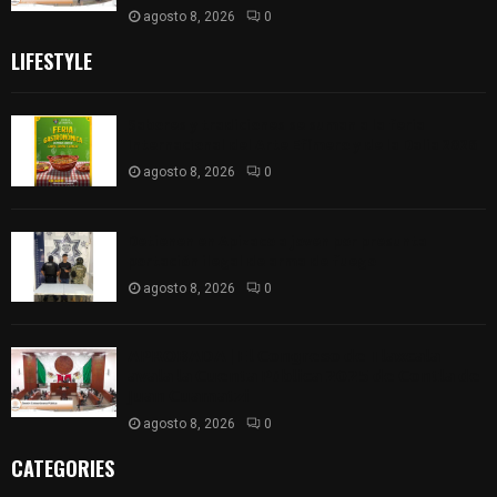
agosto 8, 2026
0
LIFESTYLE
Sabores y tradiciones se suman a la feria
Internacional del Arte Efímero y de la Dalia 2026
agosto 8, 2026
0
Detienen en Apizaco a joven por presunta
portación ilegal de arma de fuego
agosto 8, 2026
0
𝗔𝗣𝗥𝗢𝗕𝗔𝗗𝗔 | 𝗘𝗹 𝗖𝗼𝗻𝗴𝗿𝗲𝘀𝗼 𝗱𝗲 𝗧𝗹𝗮𝘅𝗰𝗮𝗹𝗮
𝗮𝘃𝗮𝗹𝗮 𝗹𝗮 𝗖𝘂𝗲𝗻𝘁𝗮 𝗣ú𝗯𝗹𝗶𝗰𝗮 𝟮𝟬𝟮𝟱 𝗱𝗲 𝗖𝗼𝗻𝘁𝗹𝗮 𝗱𝗲
𝗝𝘂𝗮𝗻 𝗖𝘂𝗮𝗺𝗮𝘁𝘇𝗶
agosto 8, 2026
0
CATEGORIES