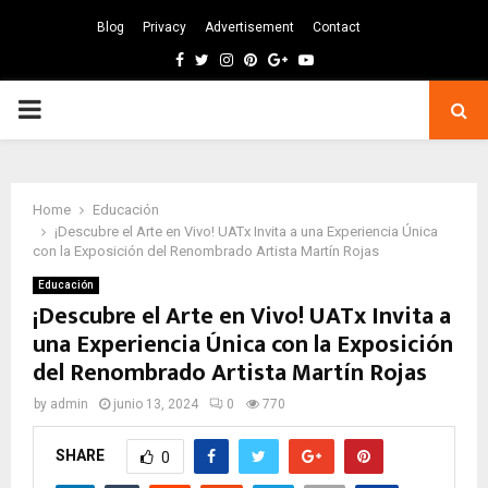
Blog
Privacy
Advertisement
Contact
Facebook
Twitter
Instagram
Pinterest
Google
Youtube
PRIMARY
MENU
Home
Educación
¡Descubre el Arte en Vivo! UATx Invita a una Experiencia Única
con la Exposición del Renombrado Artista Martín Rojas
Educación
¡Descubre el Arte en Vivo! UATx Invita a
una Experiencia Única con la Exposición
del Renombrado Artista Martín Rojas
by
admin
junio 13, 2024
0
770
SHARE
0