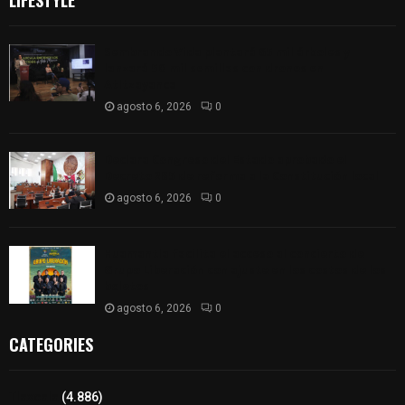
LIFESTYLE
Sembrando Vida plantará 65 mil árboles y
lanzará 50 mil semillas con drones en
Atltzayanca
agosto 6, 2026
0
Declara Congreso del Estado aprobado el
Decreto 285 de reforma a la Constitución local
agosto 6, 2026
0
Huamantla facilita el acceso al concierto de
Grupo Liberación con ajuste en los costos de los
boletos
agosto 6, 2026
0
CATEGORIES
Tlaxcala
(4.886)