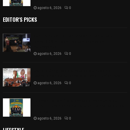
boletos
agosto 6, 2026
0
EDITOR'S PICKS
Sembrando Vida plantará 65 mil árboles y
lanzará 50 mil semillas con drones en
Atltzayanca
agosto 6, 2026
0
Declara Congreso del Estado aprobado el
Decreto 285 de reforma a la Constitución local
agosto 6, 2026
0
Huamantla facilita el acceso al concierto de
Grupo Liberación con ajuste en los costos de los
boletos
agosto 6, 2026
0