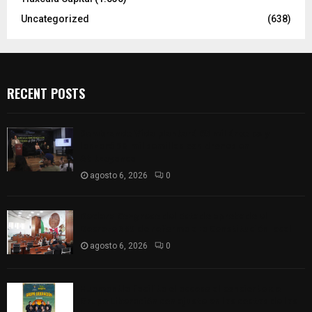
Uncategorized
(638)
RECENT POSTS
Sembrando Vida plantará 65 mil árboles y
lanzará 50 mil semillas con drones en
Atltzayanca
agosto 6, 2026
0
Declara Congreso del Estado aprobado el
Decreto 285 de reforma a la Constitución local
agosto 6, 2026
0
Huamantla facilita el acceso al concierto de
Grupo Liberación con ajuste en los costos de los