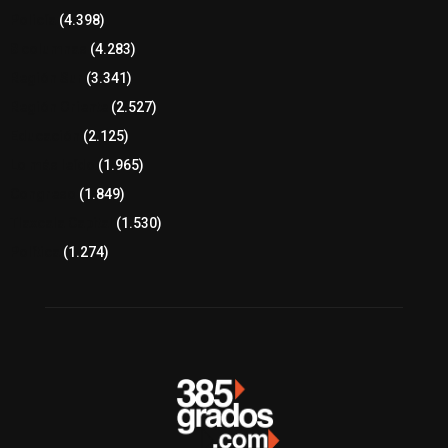
Policía
(4.398)
8 columnas
(4.283)
Región Sur
(3.341)
Región Oriente
(2.527)
Educación
(2.125)
Lo más leído
(1.965)
Congreso
(1.849)
Tlaxcala Capital
(1.530)
Política
(1.274)