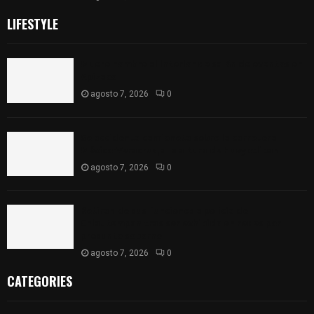
LIFESTYLE
Muere hombre al interior de salón de eventos en
Apizaco
agosto 7, 2026
0
Se accidenta camioneta sobre la carretera
México-Veracruz, a la altura de Hueyotlipan
agosto 7, 2026
0
Retiran de sus funciones a policía de
Chiautempan tras ser exhibido en redes por
presunto soborno
agosto 7, 2026
0
CATEGORIES