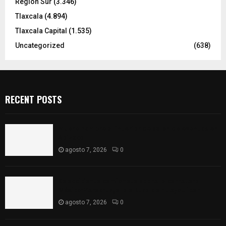
Región Sur
(3.346)
Tlaxcala
(4.894)
Tlaxcala Capital
(1.535)
Uncategorized
(638)
RECENT POSTS
Muere hombre al interior de salón de eventos en
Apizaco
agosto 7, 2026
0
Se accidenta camioneta sobre la carretera
México-Veracruz, a la altura de Hueyotlipan
agosto 7, 2026
0