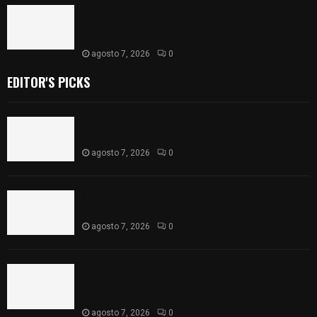
Retiran de sus funciones a policía de
Chiautempan tras ser exhibido en redes por
presunto soborno
agosto 7, 2026
0
EDITOR'S PICKS
Muere hombre al interior de salón de eventos en
Apizaco
agosto 7, 2026
0
Se accidenta camioneta sobre la carretera
México-Veracruz, a la altura de Hueyotlipan
agosto 7, 2026
0
Retiran de sus funciones a policía de
Chiautempan tras ser exhibido en redes por
presunto soborno
agosto 7, 2026
0