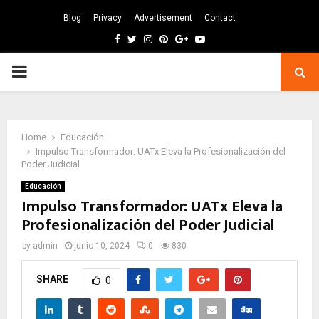
Blog
Privacy
Advertisement
Contact
Facebook
Twitter
Instagram
Pinterest
Google
Youtube
PRIMARY
MENU
Home
Educación
Impulso Transformador: UATx Eleva la Profesionalización del
Poder Judicial
Educación
Impulso Transformador: UATx Eleva la
Profesionalización del Poder Judicial
by
admin
junio 10, 2024
0
830
SHARE
0