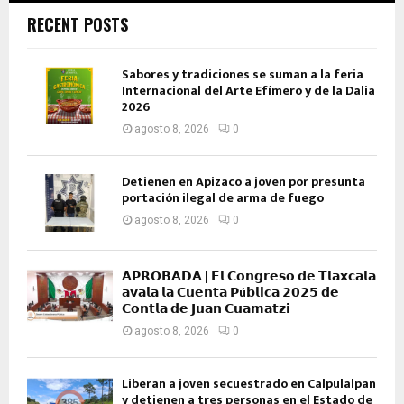
RECENT POSTS
Sabores y tradiciones se suman a la feria
Internacional del Arte Efímero y de la Dalia
2026
agosto 8, 2026
0
Detienen en Apizaco a joven por presunta
portación ilegal de arma de fuego
agosto 8, 2026
0
𝗔𝗣𝗥𝗢𝗕𝗔𝗗𝗔 | 𝗘𝗹 𝗖𝗼𝗻𝗴𝗿𝗲𝘀𝗼 𝗱𝗲 𝗧𝗹𝗮𝘅𝗰𝗮𝗹𝗮
𝗮𝘃𝗮𝗹𝗮 𝗹𝗮 𝗖𝘂𝗲𝗻𝘁𝗮 𝗣ú𝗯𝗹𝗶𝗰𝗮 𝟮𝟬𝟮𝟱 𝗱𝗲
𝗖𝗼𝗻𝘁𝗹𝗮 𝗱𝗲 𝗝𝘂𝗮𝗻 𝗖𝘂𝗮𝗺𝗮𝘁𝘇𝗶
agosto 8, 2026
0
Liberan a joven secuestrado en Calpulalpan
y detienen a tres personas en el Estado de