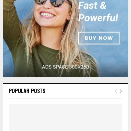
r
R
:
C
H
POPULAR POSTS