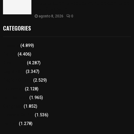
𝗮𝘃𝗮𝗹𝗮 𝗹𝗮 𝗖𝘂𝗲𝗻𝘁𝗮 𝗣ú𝗯𝗹𝗶𝗰𝗮 𝟮𝟬𝟮𝟱 𝗱𝗲 𝗖𝗼𝗻𝘁𝗹𝗮 𝗱𝗲
𝗝𝘂𝗮𝗻 𝗖𝘂𝗮𝗺𝗮𝘁𝘇𝗶
agosto 8, 2026
0
CATEGORIES
Tlaxcala
(4.899)
Policía
(4.406)
8 columnas
(4.287)
Región Sur
(3.347)
Región Oriente
(2.529)
Educación
(2.128)
Lo más leído
(1.965)
Congreso
(1.852)
Tlaxcala Capital
(1.536)
Política
(1.278)