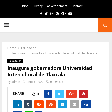
Blog
Privacy
Advertisement
Contact
Facebook
Twitter
Instagram
Pinterest
Google
Youtube
PRIMARY
MENU
Home
Educación
Inaugura gobernadora Universidad Intercultural de Tlaxcala
Educación
Inaugura gobernadora Universidad
Intercultural de Tlaxcala
by
admin
junio 6, 2023
0
878
SHARE
0