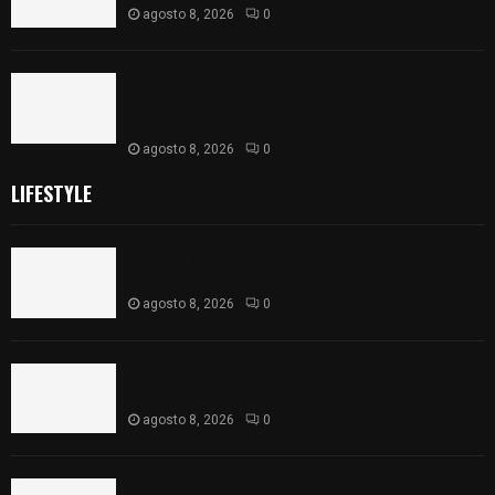
agosto 8, 2026
0
𝗔𝗣𝗥𝗢𝗕𝗔𝗗𝗔 | 𝗘𝗹 𝗖𝗼𝗻𝗴𝗿𝗲𝘀𝗼 𝗱𝗲 𝗧𝗹𝗮𝘅𝗰𝗮𝗹𝗮
𝗮𝘃𝗮𝗹𝗮 𝗹𝗮 𝗖𝘂𝗲𝗻𝘁𝗮 𝗣ú𝗯𝗹𝗶𝗰𝗮 𝟮𝟬𝟮𝟱 𝗱𝗲 𝗖𝗼𝗻𝘁𝗹𝗮 𝗱𝗲
𝗝𝘂𝗮𝗻 𝗖𝘂𝗮𝗺𝗮𝘁𝘇𝗶
agosto 8, 2026
0
LIFESTYLE
Sabores y tradiciones se suman a la feria
Internacional del Arte Efímero y de la Dalia 2026
agosto 8, 2026
0
Detienen en Apizaco a joven por presunta
portación ilegal de arma de fuego
agosto 8, 2026
0
𝗔𝗣𝗥𝗢𝗕𝗔𝗗𝗔 | 𝗘𝗹 𝗖𝗼𝗻𝗴𝗿𝗲𝘀𝗼 𝗱𝗲 𝗧𝗹𝗮𝘅𝗰𝗮𝗹𝗮