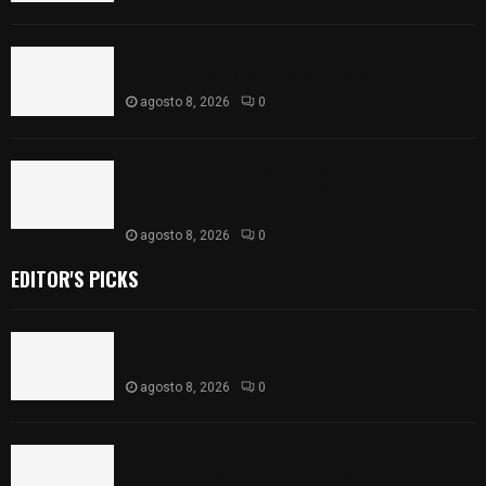
Detienen en Apizaco a joven por presunta
portación ilegal de arma de fuego
agosto 8, 2026
0
𝗔𝗣𝗥𝗢𝗕𝗔𝗗𝗔 | 𝗘𝗹 𝗖𝗼𝗻𝗴𝗿𝗲𝘀𝗼 𝗱𝗲 𝗧𝗹𝗮𝘅𝗰𝗮𝗹𝗮
𝗮𝘃𝗮𝗹𝗮 𝗹𝗮 𝗖𝘂𝗲𝗻𝘁𝗮 𝗣ú𝗯𝗹𝗶𝗰𝗮 𝟮𝟬𝟮𝟱 𝗱𝗲 𝗖𝗼𝗻𝘁𝗹𝗮 𝗱𝗲
𝗝𝘂𝗮𝗻 𝗖𝘂𝗮𝗺𝗮𝘁𝘇𝗶
agosto 8, 2026
0
EDITOR'S PICKS
Sabores y tradiciones se suman a la feria
Internacional del Arte Efímero y de la Dalia 2026
agosto 8, 2026
0
Detienen en Apizaco a joven por presunta
portación ilegal de arma de fuego