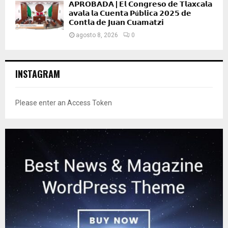
𝗔𝗣𝗥𝗢𝗕𝗔𝗗𝗔 | 𝗘𝗹 𝗖𝗼𝗻𝗴𝗿𝗲𝘀𝗼 𝗱𝗲 𝗧𝗹𝗮𝘅𝗰𝗮𝗹𝗮
𝗮𝘃𝗮𝗹𝗮 𝗹𝗮 𝗖𝘂𝗲𝗻𝘁𝗮 𝗣ú𝗯𝗹𝗶𝗰𝗮 𝟮𝟬𝟮𝟱 𝗱𝗲
𝗖𝗼𝗻𝘁𝗹𝗮 𝗱𝗲 𝗝𝘂𝗮𝗻 𝗖𝘂𝗮𝗺𝗮𝘁𝘇𝗶
agosto 8, 2026
0
INSTAGRAM
Please enter an Access Token