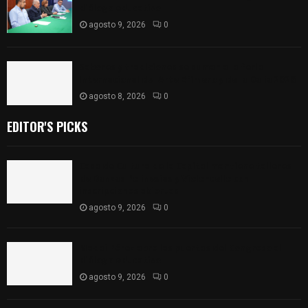
diálogo educativo
agosto 9, 2026
0
Sabores y tradiciones se suman a la feria
Internacional del Arte Efímero y de la Dalia 2026
agosto 8, 2026
0
EDITOR'S PICKS
Casa de Cultura de la Capital mantiene talleres
de Danzas Polinesias y Violoncello con
inscripciones abiertas
agosto 9, 2026
0
Madai Pérez abre las puertas del Congreso al
diálogo educativo
agosto 9, 2026
0