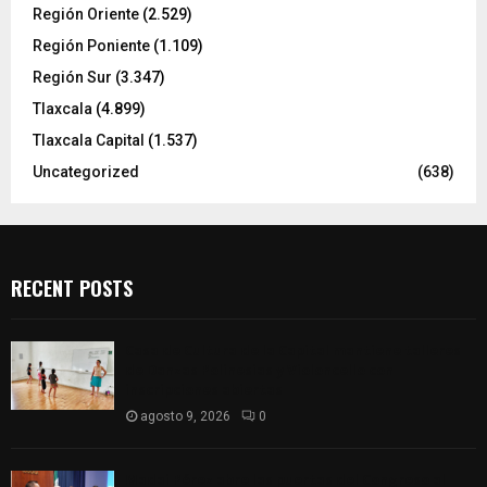
Región Oriente
(2.529)
Región Poniente
(1.109)
Región Sur
(3.347)
Tlaxcala
(4.899)
Tlaxcala Capital
(1.537)
Uncategorized
(638)
RECENT POSTS
Casa de Cultura de la Capital mantiene talleres
de Danzas Polinesias y Violoncello con
inscripciones abiertas
agosto 9, 2026
0
Madai Pérez abre las puertas del Congreso al