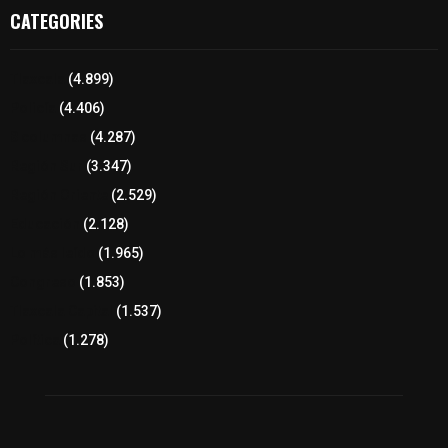
CATEGORIES
Tlaxcala
(4.899)
Policía
(4.406)
8 columnas
(4.287)
Región Sur
(3.347)
Región Oriente
(2.529)
Educación
(2.128)
Lo más leído
(1.965)
Congreso
(1.853)
Tlaxcala Capital
(1.537)
Política
(1.278)