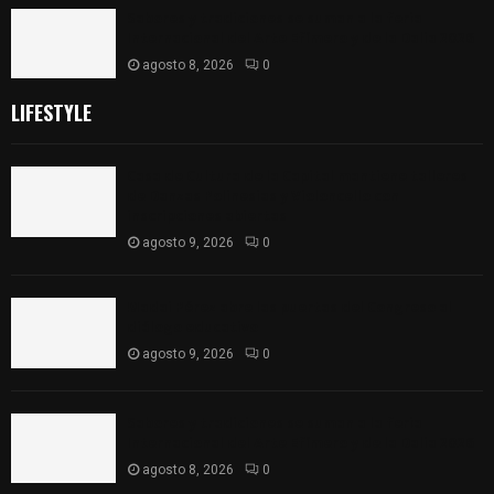
Sabores y tradiciones se suman a la feria
Internacional del Arte Efímero y de la Dalia 2026
agosto 8, 2026
0
LIFESTYLE
Casa de Cultura de la Capital mantiene talleres
de Danzas Polinesias y Violoncello con
inscripciones abiertas
agosto 9, 2026
0
Madai Pérez abre las puertas del Congreso al
diálogo educativo
agosto 9, 2026
0
Sabores y tradiciones se suman a la feria
Internacional del Arte Efímero y de la Dalia 2026
agosto 8, 2026
0