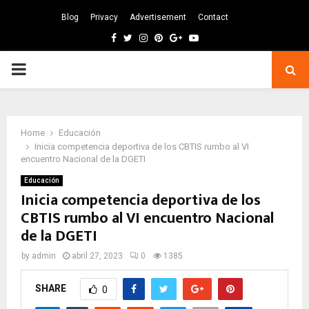
Blog
Privacy
Advertisement
Contact
Facebook
Twitter
Instagram
Pinterest
Google
Youtube
PRIMARY
MENU
Home
Educación
Inicia competencia deportiva de los CBTIS rumbo al VI
encuentro Nacional de la DGETI
Educación
Inicia competencia deportiva de los
CBTIS rumbo al VI encuentro Nacional
de la DGETI
by
admin
abril 27, 2023
0
1385
SHARE
0