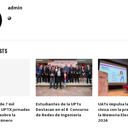
admin
STS
Reply
Retweet
Favorite
Reply
R
de 7 mil
Estudiantes de la UPTx
UATx impulsa l
a UPTX jornadas
Destacan en el 8º Concurso
cívica con la p
sobre la
de Redes de Ingeniería
la Memoria Ele
 género
2024