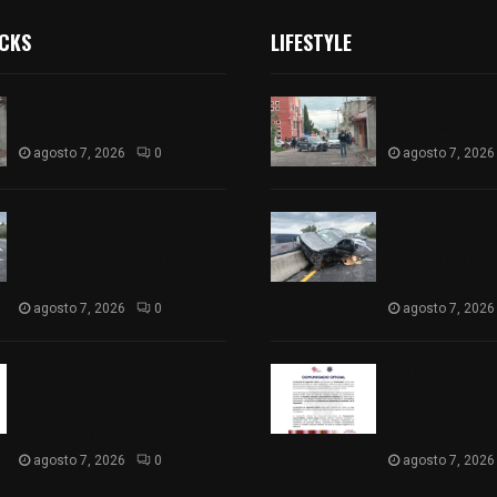
ICKS
LIFESTYLE
Muere hombre al interior de
Muere hombre a
salón de eventos en Apizaco
salón de event
agosto 7, 2026
0
agosto 7, 2026
Se accidenta camioneta
Se accidenta 
sobre la carretera México-
sobre la carre
Veracruz, a la altura de
Veracruz, a la 
Hueyotlipan
Hueyotlipan
agosto 7, 2026
0
agosto 7, 2026
Retiran de sus funciones a
Retiran de sus
policía de Chiautempan tras
policía de Chi
ser exhibido en redes por
ser exhibido en
presunto soborno
presunto sobo
agosto 7, 2026
0
agosto 7, 2026