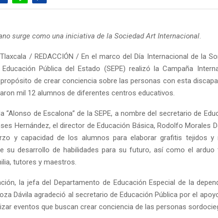
ano surge como una iniciativa de la Sociedad Art Internacional
.
Tlaxcala / REDACCIÓN / En el marco del Día Internacional de la So
 Educación Pública del Estado (SEPE) realizó la Campaña Internac
l propósito de crear conciencia sobre las personas con esta discapa
paron mil 12 alumnos de diferentes centros educativos.
da “Alonso de Escalona” de la SEPE, a nombre del secretario de Educ
s Hernández, el director de Educación Básica, Rodolfo Morales D
rzo y capacidad de los alumnos para elaborar grafitis tejidos y
 su desarrollo de habilidades para su futuro, así como el arduo 
lia, tutores y maestros.
nción, la jefa del Departamento de Educación Especial de la depend
oza Dávila agradeció al secretario de Educación Pública por el apoyo
alizar eventos que buscan crear conciencia de las personas sordocie