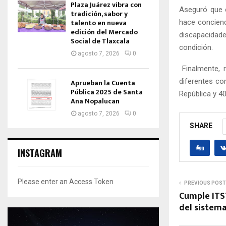
Plaza Juárez vibra con
Aseguró que e
tradición, sabor y
talento en nueva
hace concienc
edición del Mercado
discapacidade
Social de Tlaxcala
condición.
agosto 7, 2026
0
Finalmente, r
diferentes co
Aprueban la Cuenta
Pública 2025 de Santa
República y 40
Ana Nopalucan
agosto 7, 2026
0
SHARE
INSTAGRAM
Please enter an Access Token
PREVIOUS POST
Cumple ITST
del sistem