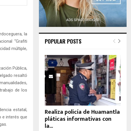
H
rdoceguera, la
POPULAR POSTS
ional “Grafiti
cidad múltiple,
ación Pública,
elgado resaltó
 manualidades,
trabajo de los
encia estatal,
Realiza policía de Huamantla
pláticas informativas con
 e interés que
la...
gas.