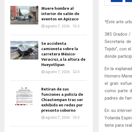
Muere hombre al
interior de salón de
eventos en Apizaco
*Este arte urb
agosto 7, 2026
0
385 Grados / 
Secretaría de
Se accidenta
camioneta sobre la
Tejido”, con e
carretera México-
donde partici
Veracruz, a la altura de
Hueyotlipan
En la explana
agosto 7, 2026
0
Homero Menese
el gran esfue
Retiran de sus
como parte de
funciones a policía de
padres de fami
Chiautempan tras ser
exhibido en redes por
presunto soborno
En su interve
Yolanda Espin
agosto 7, 2026
0
tiene para re