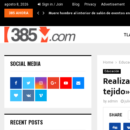
agosto 8, 2026
Sign in / Join
Blog
Privacy
Advertisement
Muere hombre al interior de salón de eventos e
385 AHORA
TL
SOCIAL MEDIA
Home
Educa
Educación
Realiz
tejido
by
admin
jul
SHARE
RECENT POSTS