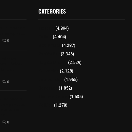
CATEGORIES
l interior de
Tlaxcala
(4.894)
os en Apizaco
Policía
(4.404)
0
8 columnas
(4.287)
Región Sur
(3.346)
camioneta
Región Oriente
(2.529)
tera México-
altura de
Educación
(2.128)
Lo más leído
(1.965)
0
Congreso
(1.852)
Tlaxcala Capital
(1.535)
 funciones a
autempan tras
Política
(1.278)
 redes por
rno
0