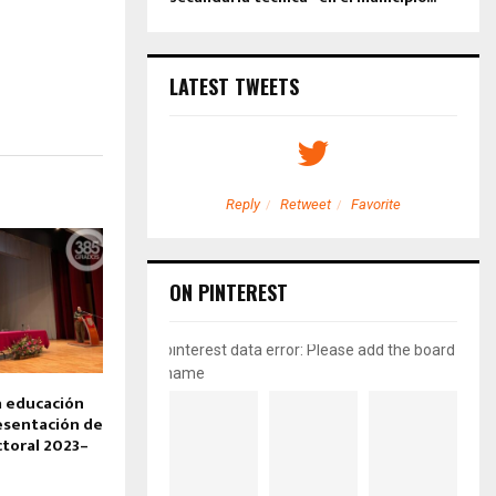
LATEST TWEETS
etweet
Favorite
Reply
Retweet
Favorite
ON PINTEREST
pinterest data error: Please add the board
name
a educación
resentación de
ctoral 2023–