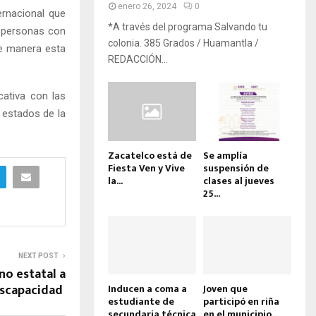
enero 26, 2024
0
ernacional que
*A través del programa Salvando tu
s personas con
colonia. 385 Grados / Huamantla /
te manera esta
REDACCIÓN...
cativa con las
 estados de la
Zacatelco está de
Se amplía
Fiesta Ven y Vive
suspensión de
la...
clases al jueves
25...
NEXT POST
no estatal a
iscapacidad
Inducen a coma a
Joven que
estudiante de
participó en riña
secundaria técnica
en el municipio...