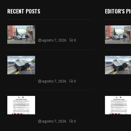
RECENT POSTS
EDITOR'S P
Muere hombre al interior de
salón de eventos en Apizaco
agosto 7, 2026
0
Se accidenta camioneta
sobre la carretera México-
Veracruz, a la altura de
Hueyotlipan
agosto 7, 2026
0
Retiran de sus funciones a
policía de Chiautempan tras
ser exhibido en redes por
presunto soborno
agosto 7, 2026
0