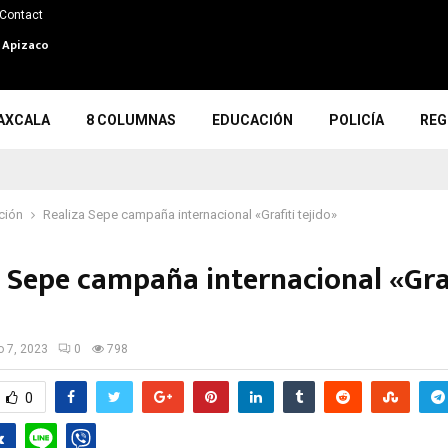
Contact
n Apizaco
AXCALA
8 COLUMNAS
EDUCACIÓN
POLICÍA
REG
ción
Realiza Sepe campaña internacional «Grafiti tejido»
a Sepe campaña internacional «Graf
»
io 7, 2023
0
798
0