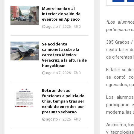
Muere hombre al
interior de salón de
eventos en Apizaco
*Los alumnos
agosto 7, 2026
0
participaron 
385 Grados / 
Se accidenta
camioneta sobre la
sexto taller 
carretera México-
de diferentes 
Veracruz, a la altura de
Hueyotlipan
El taller se d
agosto 7, 2026
0
se contó con
egresados, qu
Retiran de sus
funciones a policía de
Los alumnos 
Chiautempan tras ser
participaron
exhibido en redes por
presunto soborno
moderna, las 
agosto 7, 2026
0
Asimismo, los
y tecnología