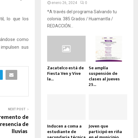
enero 26, 2024
0
*A través del programa Salvando tu
il, lo que los
colonia. 385 Grados / Huamantla /
REDACCIÓN...
lidándose como
 impulsen sus
Zacatelco está de
Se amplía
Fiesta Ven y Vive
suspensión de
la...
clases al jueves
25...
NEXT POST
cremento de
presencia de
Inducen a coma a
Joven que
lluvias
estudiante de
participó en riña
secundaria técnica
en el municipio...