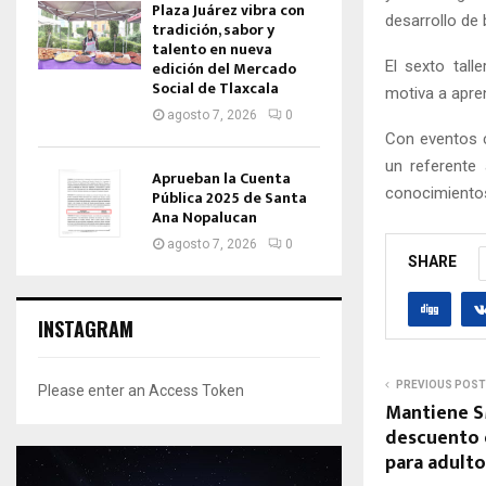
Plaza Juárez vibra con
desarrollo de
tradición, sabor y
talento en nueva
El sexto tall
edición del Mercado
Social de Tlaxcala
motiva a apre
agosto 7, 2026
0
Con eventos c
un referente
Aprueban la Cuenta
conocimientos
Pública 2025 de Santa
Ana Nopalucan
agosto 7, 2026
0
SHARE
INSTAGRAM
PREVIOUS POST
Please enter an Access Token
Mantiene S
descuento e
para adult