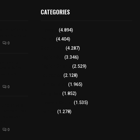
CATEGORIES
l interior de
Tlaxcala
(4.894)
os en Apizaco
Policía
(4.404)
0
8 columnas
(4.287)
Región Sur
(3.346)
camioneta
Región Oriente
(2.529)
tera México-
altura de
Educación
(2.128)
Lo más leído
(1.965)
0
Congreso
(1.852)
Tlaxcala Capital
(1.535)
 funciones a
autempan tras
Política
(1.278)
 redes por
rno
0