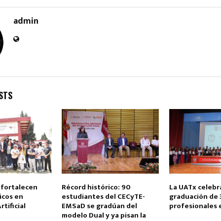
admin
Reply
Retweet
Favorite
Reply
R
STS
fortalecen
Récord histórico: 90
La UATx celebra
icos en
estudiantes del CECyTE-
graduación de 
rtificial
EMSaD se gradúan del
profesionales 
modelo Dual y ya pisan la