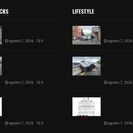
ICKS
LIFESTYLE
Muere hombre al interior de
Muere hombre a
salón de eventos en Apizaco
salón de event
agosto 7, 2026
0
agosto 7, 2026
Se accidenta camioneta
Se accidenta 
sobre la carretera México-
sobre la carre
Veracruz, a la altura de
Veracruz, a la 
Hueyotlipan
Hueyotlipan
agosto 7, 2026
0
agosto 7, 2026
Retiran de sus funciones a
Retiran de sus
policía de Chiautempan tras
policía de Chi
ser exhibido en redes por
ser exhibido en
presunto soborno
presunto sobo
agosto 7, 2026
0
agosto 7, 2026