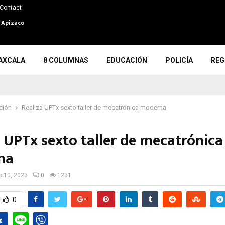
Contact
n Apizaco
AXCALA
8 COLUMNAS
EDUCACIÓN
POLICÍA
REG
ción
Realiza UPTx sexto taller de mecatrónica moderna
a UPTx sexto taller de mecatrónica
rna
io 10, 2023
0
1231
0