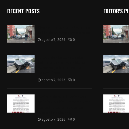
RECENT POSTS
EDITOR'S P
Muere hombre al interior de
salón de eventos en Apizaco
agosto 7, 2026
0
Se accidenta camioneta
sobre la carretera México-
Veracruz, a la altura de
Hueyotlipan
agosto 7, 2026
0
Retiran de sus funciones a
policía de Chiautempan tras
ser exhibido en redes por
presunto soborno
agosto 7, 2026
0