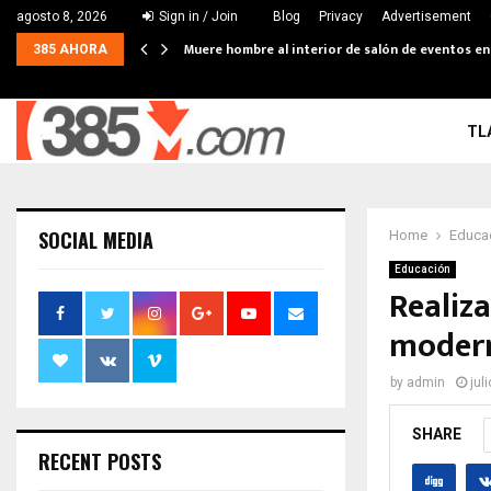
agosto 8, 2026
Sign in / Join
Blog
Privacy
Advertisement
Muere hombre al interior de salón de eventos e
385 AHORA
TL
SOCIAL MEDIA
Home
Educa
Educación
Realiz
mode
by
admin
jul
SHARE
RECENT POSTS