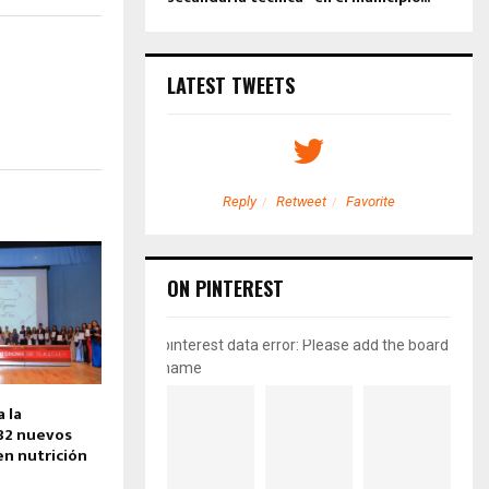
LATEST TWEETS
etweet
Favorite
Reply
Retweet
Favorite
ON PINTEREST
pinterest data error: Please add the board
name
 la
32 nuevos
en nutrición