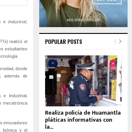
H
e Industrial,
POPULAR POSTS
Tx) realizó el
os estudiantes
ecnología.
versidad, donde
al; además de
e Industrial,
a mecatrónica
Realiza policía de Huamantla
pláticas informativas con
os innovadores
la...
 biónica y el