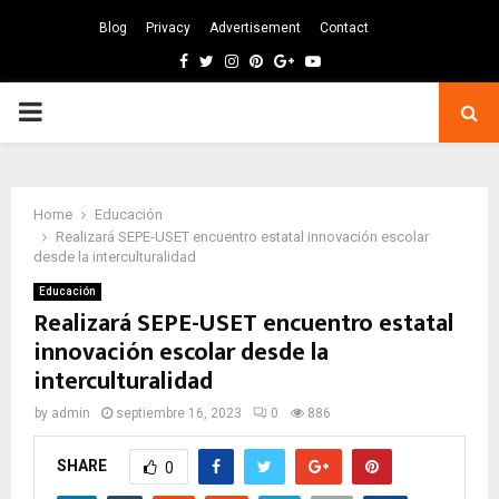
Blog
Privacy
Advertisement
Contact
Facebook
Twitter
Instagram
Pinterest
Google
Youtube
PRIMARY
MENU
Home
Educación
Realizará SEPE-USET encuentro estatal innovación escolar
desde la interculturalidad
Educación
Realizará SEPE-USET encuentro estatal
innovación escolar desde la
interculturalidad
by
admin
septiembre 16, 2023
0
886
SHARE
0