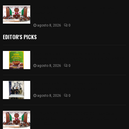
𝗔𝗣𝗥𝗢𝗕𝗔𝗗𝗔 | 𝗘𝗹 𝗖𝗼𝗻𝗴𝗿𝗲𝘀𝗼 𝗱𝗲 𝗧𝗹𝗮𝘅𝗰𝗮𝗹𝗮
𝗮𝘃𝗮𝗹𝗮 𝗹𝗮 𝗖𝘂𝗲𝗻𝘁𝗮 𝗣ú𝗯𝗹𝗶𝗰𝗮 𝟮𝟬𝟮𝟱 𝗱𝗲 𝗖𝗼𝗻𝘁𝗹𝗮 𝗱𝗲
𝗝𝘂𝗮𝗻 𝗖𝘂𝗮𝗺𝗮𝘁𝘇𝗶
agosto 8, 2026
0
EDITOR'S PICKS
Sabores y tradiciones se suman a la feria
Internacional del Arte Efímero y de la Dalia 2026
agosto 8, 2026
0
Detienen en Apizaco a joven por presunta
portación ilegal de arma de fuego
agosto 8, 2026
0
𝗔𝗣𝗥𝗢𝗕𝗔𝗗𝗔 | 𝗘𝗹 𝗖𝗼𝗻𝗴𝗿𝗲𝘀𝗼 𝗱𝗲 𝗧𝗹𝗮𝘅𝗰𝗮𝗹𝗮
𝗮𝘃𝗮𝗹𝗮 𝗹𝗮 𝗖𝘂𝗲𝗻𝘁𝗮 𝗣ú𝗯𝗹𝗶𝗰𝗮 𝟮𝟬𝟮𝟱 𝗱𝗲 𝗖𝗼𝗻𝘁𝗹𝗮 𝗱𝗲
𝗝𝘂𝗮𝗻 𝗖𝘂𝗮𝗺𝗮𝘁𝘇𝗶