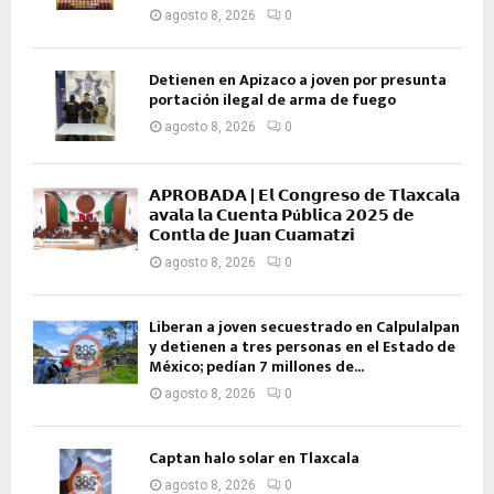
agosto 8, 2026
0
Detienen en Apizaco a joven por presunta
portación ilegal de arma de fuego
agosto 8, 2026
0
𝗔𝗣𝗥𝗢𝗕𝗔𝗗𝗔 | 𝗘𝗹 𝗖𝗼𝗻𝗴𝗿𝗲𝘀𝗼 𝗱𝗲 𝗧𝗹𝗮𝘅𝗰𝗮𝗹𝗮
𝗮𝘃𝗮𝗹𝗮 𝗹𝗮 𝗖𝘂𝗲𝗻𝘁𝗮 𝗣ú𝗯𝗹𝗶𝗰𝗮 𝟮𝟬𝟮𝟱 𝗱𝗲
𝗖𝗼𝗻𝘁𝗹𝗮 𝗱𝗲 𝗝𝘂𝗮𝗻 𝗖𝘂𝗮𝗺𝗮𝘁𝘇𝗶
agosto 8, 2026
0
Liberan a joven secuestrado en Calpulalpan
y detienen a tres personas en el Estado de
México; pedían 7 millones de...
agosto 8, 2026
0
Captan halo solar en Tlaxcala
agosto 8, 2026
0