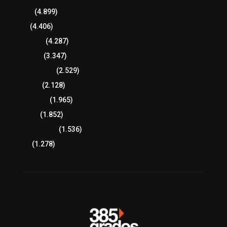
Tlaxcala
(4.899)
Policía
(4.406)
8 columnas
(4.287)
Región Sur
(3.347)
Región Oriente
(2.529)
Educación
(2.128)
Lo más leído
(1.965)
Congreso
(1.852)
Tlaxcala Capital
(1.536)
Política
(1.278)