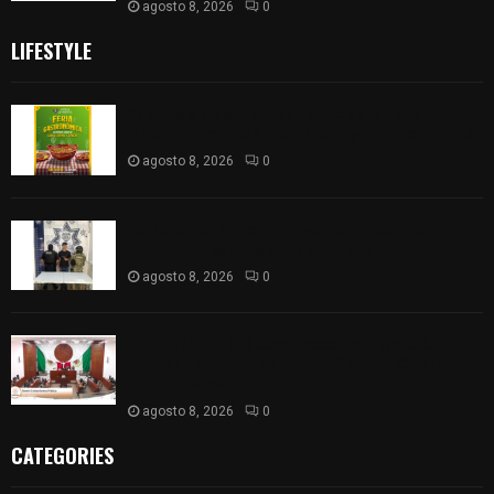
agosto 8, 2026
0
LIFESTYLE
Sabores y tradiciones se suman a la feria
Internacional del Arte Efímero y de la Dalia 2026
agosto 8, 2026
0
Detienen en Apizaco a joven por presunta
portación ilegal de arma de fuego
agosto 8, 2026
0
𝗔𝗣𝗥𝗢𝗕𝗔𝗗𝗔 | 𝗘𝗹 𝗖𝗼𝗻𝗴𝗿𝗲𝘀𝗼 𝗱𝗲 𝗧𝗹𝗮𝘅𝗰𝗮𝗹𝗮
𝗮𝘃𝗮𝗹𝗮 𝗹𝗮 𝗖𝘂𝗲𝗻𝘁𝗮 𝗣ú𝗯𝗹𝗶𝗰𝗮 𝟮𝟬𝟮𝟱 𝗱𝗲 𝗖𝗼𝗻𝘁𝗹𝗮 𝗱𝗲
𝗝𝘂𝗮𝗻 𝗖𝘂𝗮𝗺𝗮𝘁𝘇𝗶
agosto 8, 2026
0
CATEGORIES