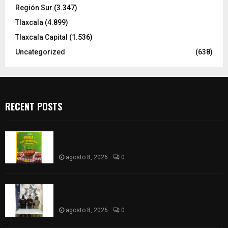
Región Sur
(3.347)
Tlaxcala
(4.899)
Tlaxcala Capital
(1.536)
Uncategorized
(638)
RECENT POSTS
Sabores y tradiciones se suman a la feria
Internacional del Arte Efímero y de la Dalia 2026
agosto 8, 2026
0
Detienen en Apizaco a joven por presunta
portación ilegal de arma de fuego
agosto 8, 2026
0