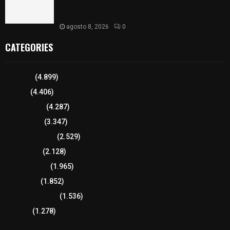
𝗮𝘃𝗮𝗹𝗮 𝗹𝗮 𝗖𝘂𝗲𝗻𝘁𝗮 𝗣ú𝗯𝗹𝗶𝗰𝗮 𝟮𝟬𝟮𝟱 𝗱𝗲 𝗖𝗼𝗻𝘁𝗹𝗮 𝗱𝗲
𝗝𝘂𝗮𝗻 𝗖𝘂𝗮𝗺𝗮𝘁𝘇𝗶
agosto 8, 2026
0
CATEGORIES
Tlaxcala
(4.899)
Policía
(4.406)
8 columnas
(4.287)
Región Sur
(3.347)
Región Oriente
(2.529)
Educación
(2.128)
Lo más leído
(1.965)
Congreso
(1.852)
Tlaxcala Capital
(1.536)
Política
(1.278)