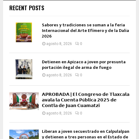
RECENT POSTS
Sabores y tradiciones se suman a la feria
Internacional del Arte Efímero y de la Dalia
2026
agosto 8, 2026
0
Detienen en Apizaco a joven por presunta
portación ilegal de arma de fuego
agosto 8, 2026
0
𝗔𝗣𝗥𝗢𝗕𝗔𝗗𝗔 | 𝗘𝗹 𝗖𝗼𝗻𝗴𝗿𝗲𝘀𝗼 𝗱𝗲 𝗧𝗹𝗮𝘅𝗰𝗮𝗹𝗮
𝗮𝘃𝗮𝗹𝗮 𝗹𝗮 𝗖𝘂𝗲𝗻𝘁𝗮 𝗣ú𝗯𝗹𝗶𝗰𝗮 𝟮𝟬𝟮𝟱 𝗱𝗲
𝗖𝗼𝗻𝘁𝗹𝗮 𝗱𝗲 𝗝𝘂𝗮𝗻 𝗖𝘂𝗮𝗺𝗮𝘁𝘇𝗶
agosto 8, 2026
0
Liberan a joven secuestrado en Calpulalpan
y detienen a tres personas en el Estado de