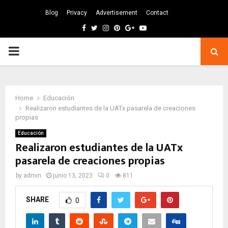
Blog
Privacy
Advertisement
Contact
Facebook
Twitter
Instagram
Pinterest
Google
Youtube
PRIMARY
MENU
Home
Educación
Realizaron estudiantes de la UATx pasarela de creaciones
propias
Educación
Realizaron estudiantes de la UATx
pasarela de creaciones propias
by
admin
junio 13, 2023
0
811
SHARE
0