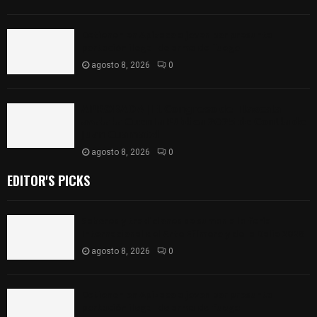
Detienen en Apizaco a joven por presunta
portación ilegal de arma de fuego
agosto 8, 2026
0
𝗔𝗣𝗥𝗢𝗕𝗔𝗗𝗔 | 𝗘𝗹 𝗖𝗼𝗻𝗴𝗿𝗲𝘀𝗼 𝗱𝗲 𝗧𝗹𝗮𝘅𝗰𝗮𝗹𝗮
𝗮𝘃𝗮𝗹𝗮 𝗹𝗮 𝗖𝘂𝗲𝗻𝘁𝗮 𝗣ú𝗯𝗹𝗶𝗰𝗮 𝟮𝟬𝟮𝟱 𝗱𝗲 𝗖𝗼𝗻𝘁𝗹𝗮 𝗱𝗲
𝗝𝘂𝗮𝗻 𝗖𝘂𝗮𝗺𝗮𝘁𝘇𝗶
agosto 8, 2026
0
EDITOR'S PICKS
Sabores y tradiciones se suman a la feria
Internacional del Arte Efímero y de la Dalia 2026
agosto 8, 2026
0
Detienen en Apizaco a joven por presunta
portación ilegal de arma de fuego