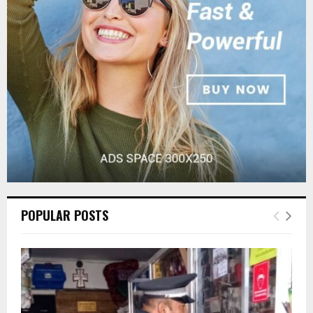
r
R
:
C
H
POPULAR POSTS