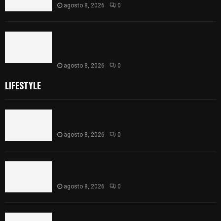
agosto 8, 2026
0
𝗔𝗣𝗥𝗢𝗕𝗔𝗗𝗔 | 𝗘𝗹 𝗖𝗼𝗻𝗴𝗿𝗲𝘀𝗼 𝗱𝗲 𝗧𝗹𝗮𝘅𝗰𝗮𝗹𝗮
𝗮𝘃𝗮𝗹𝗮 𝗹𝗮 𝗖𝘂𝗲𝗻𝘁𝗮 𝗣ú𝗯𝗹𝗶𝗰𝗮 𝟮𝟬𝟮𝟱 𝗱𝗲 𝗖𝗼𝗻𝘁𝗹𝗮 𝗱𝗲
𝗝𝘂𝗮𝗻 𝗖𝘂𝗮𝗺𝗮𝘁𝘇𝗶
agosto 8, 2026
0
LIFESTYLE
Sabores y tradiciones se suman a la feria
Internacional del Arte Efímero y de la Dalia 2026
agosto 8, 2026
0
Detienen en Apizaco a joven por presunta
portación ilegal de arma de fuego
agosto 8, 2026
0
𝗔𝗣𝗥𝗢𝗕𝗔𝗗𝗔 | 𝗘𝗹 𝗖𝗼𝗻𝗴𝗿𝗲𝘀𝗼 𝗱𝗲 𝗧𝗹𝗮𝘅𝗰𝗮𝗹𝗮