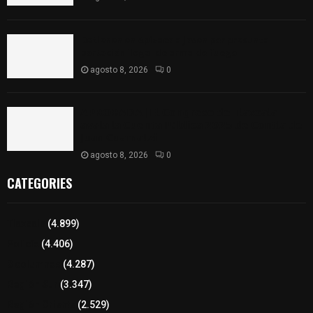
Detienen en Apizaco a joven por presunta
portación ilegal de arma de fuego
agosto 8, 2026
0
𝗔𝗣𝗥𝗢𝗕𝗔𝗗𝗔 | 𝗘𝗹 𝗖𝗼𝗻𝗴𝗿𝗲𝘀𝗼 𝗱𝗲 𝗧𝗹𝗮𝘅𝗰𝗮𝗹𝗮
𝗮𝘃𝗮𝗹𝗮 𝗹𝗮 𝗖𝘂𝗲𝗻𝘁𝗮 𝗣ú𝗯𝗹𝗶𝗰𝗮 𝟮𝟬𝟮𝟱 𝗱𝗲 𝗖𝗼𝗻𝘁𝗹𝗮 𝗱𝗲
𝗝𝘂𝗮𝗻 𝗖𝘂𝗮𝗺𝗮𝘁𝘇𝗶
agosto 8, 2026
0
CATEGORIES
Tlaxcala
(4.899)
Policía
(4.406)
8 columnas
(4.287)
Región Sur
(3.347)
Región Oriente
(2.529)