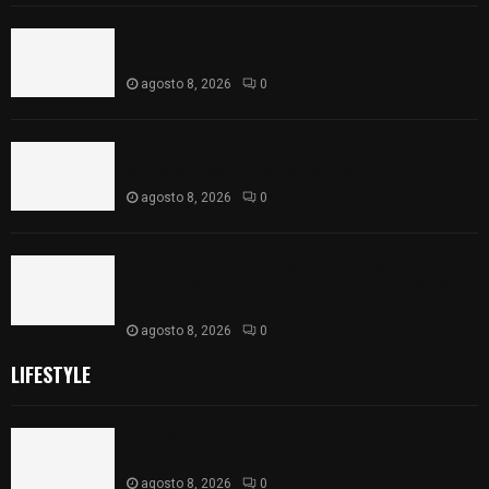
Sabores y tradiciones se suman a la feria
Internacional del Arte Efímero y de la Dalia 2026
agosto 8, 2026
0
Detienen en Apizaco a joven por presunta
portación ilegal de arma de fuego
agosto 8, 2026
0
𝗔𝗣𝗥𝗢𝗕𝗔𝗗𝗔 | 𝗘𝗹 𝗖𝗼𝗻𝗴𝗿𝗲𝘀𝗼 𝗱𝗲 𝗧𝗹𝗮𝘅𝗰𝗮𝗹𝗮
𝗮𝘃𝗮𝗹𝗮 𝗹𝗮 𝗖𝘂𝗲𝗻𝘁𝗮 𝗣ú𝗯𝗹𝗶𝗰𝗮 𝟮𝟬𝟮𝟱 𝗱𝗲 𝗖𝗼𝗻𝘁𝗹𝗮 𝗱𝗲
𝗝𝘂𝗮𝗻 𝗖𝘂𝗮𝗺𝗮𝘁𝘇𝗶
agosto 8, 2026
0
LIFESTYLE
Sabores y tradiciones se suman a la feria
Internacional del Arte Efímero y de la Dalia 2026
agosto 8, 2026
0