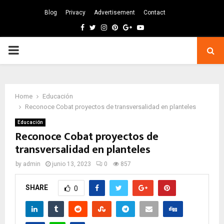
Blog
Privacy
Advertisement
Contact
Facebook
Twitter
Instagram
Pinterest
Google
Youtube
PRIMARY
MENU
Home
Educación
Reconoce Cobat proyectos de transversalidad en planteles
Educación
Reconoce Cobat proyectos de
transversalidad en planteles
by
admin
junio 13, 2023
0
857
SHARE
0