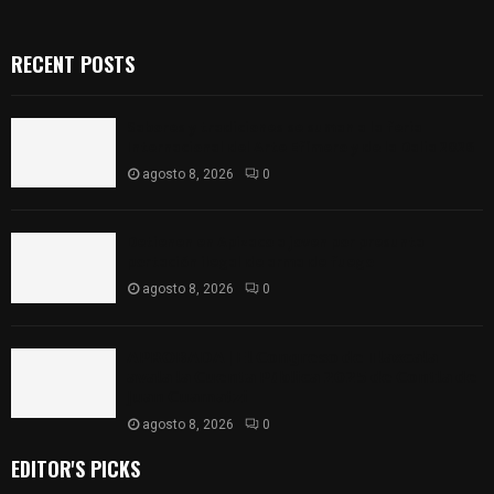
RECENT POSTS
Sabores y tradiciones se suman a la feria
Internacional del Arte Efímero y de la Dalia 2026
agosto 8, 2026
0
Detienen en Apizaco a joven por presunta
portación ilegal de arma de fuego
agosto 8, 2026
0
𝗔𝗣𝗥𝗢𝗕𝗔𝗗𝗔 | 𝗘𝗹 𝗖𝗼𝗻𝗴𝗿𝗲𝘀𝗼 𝗱𝗲 𝗧𝗹𝗮𝘅𝗰𝗮𝗹𝗮
𝗮𝘃𝗮𝗹𝗮 𝗹𝗮 𝗖𝘂𝗲𝗻𝘁𝗮 𝗣ú𝗯𝗹𝗶𝗰𝗮 𝟮𝟬𝟮𝟱 𝗱𝗲 𝗖𝗼𝗻𝘁𝗹𝗮 𝗱𝗲
𝗝𝘂𝗮𝗻 𝗖𝘂𝗮𝗺𝗮𝘁𝘇𝗶
agosto 8, 2026
0
EDITOR'S PICKS