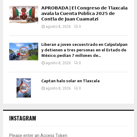
𝗔𝗣𝗥𝗢𝗕𝗔𝗗𝗔 | 𝗘𝗹 𝗖𝗼𝗻𝗴𝗿𝗲𝘀𝗼 𝗱𝗲 𝗧𝗹𝗮𝘅𝗰𝗮𝗹𝗮
𝗮𝘃𝗮𝗹𝗮 𝗹𝗮 𝗖𝘂𝗲𝗻𝘁𝗮 𝗣ú𝗯𝗹𝗶𝗰𝗮 𝟮𝟬𝟮𝟱 𝗱𝗲
𝗖𝗼𝗻𝘁𝗹𝗮 𝗱𝗲 𝗝𝘂𝗮𝗻 𝗖𝘂𝗮𝗺𝗮𝘁𝘇𝗶
agosto 8, 2026
0
Liberan a joven secuestrado en Calpulalpan
y detienen a tres personas en el Estado de
México; pedían 7 millones de...
agosto 8, 2026
0
Captan halo solar en Tlaxcala
agosto 8, 2026
0
INSTAGRAM
Please enter an Access Token