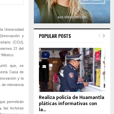
H
la Universidad
POPULAR POSTS
(Innovación y
sitario (CCU),
viernes 21 del
y México.
puntó que, es
y esta Casa de
nnovación y la
 de relevancia
Realiza policía de Huamantla
pláticas informativas con
que permitirán
la...
, las lecturas