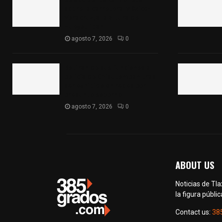
sobre la carretera México-
Veracruz, a la altura de
Hueyotlipan
agosto 7, 2026
0
Retiran de sus funciones a
policía de Chiautempan tras
ser exhibido en redes por
presunto soborno
agosto 7, 2026
0
ABOUT US
Noticias de Tl
la figura públic
Contact us:
38