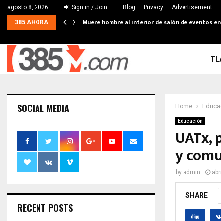
agosto 8, 2026
Sign in / Join
Blog
Privacy
Advertisement
Muere hombre al interior de salón de eventos e
385 AHORA
TL
SOCIAL MEDIA
Home
Educa
Educación
UATx, 
y comu
by
admin
abr
SHARE
RECENT POSTS