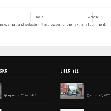
me, email, and website in this browser for the next time I comment.
ICKS
LIFESTYLE
Muere hombre al interior de
Muere hombre a
salón de eventos en Apizaco
salón de event
agosto 7, 2026
0
agosto 7, 2026
Se accidenta camioneta
Se accidenta 