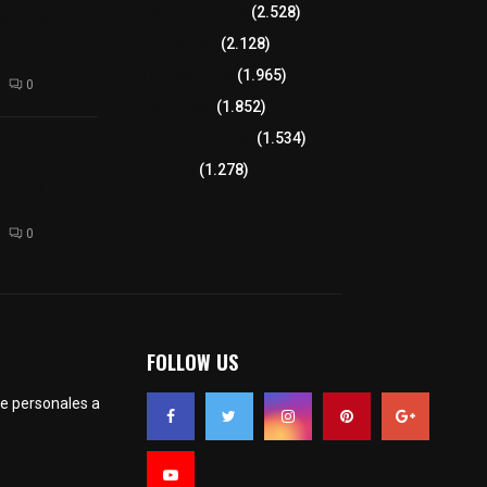
Región Oriente
(2.528)
tera México-
altura de
Educación
(2.128)
Lo más leído
(1.965)
0
Congreso
(1.852)
Tlaxcala Capital
(1.534)
 funciones a
autempan tras
Política
(1.278)
 redes por
rno
0
FOLLOW US
te personales a