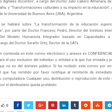
 digitales docentes”, a cargo del Doctor Julio Cabero Almenara, de 
paña; y “Transformaciones culturales y su impacto en la educación”,
 de la Universidad de Buenos Aires (UBA), Argentina.
, se hablará sobre “La transformación de la educación superio
s”, por parte del Doctor Francesc Pedró, Director del Instituto Inte
Del Modelo Humanista Integrador basado en Capacidades a l
cargo del Doctor Serafín Ortiz, Rector de la UATx.
Reply
Retweet
Favorite
Reply
R
n contenida en este correo electrónico y anexos es CONFIDENCIAL.
ra el uso exclusivo del individuo o entidad a la que fue enviada y 
ue no es del dominio público. Si ha recibido este correo por er
al que fue remitido por favor notifique al remitente de inmediat
 computadora. Cualquier uso, distribución o reproducción de este
por el destinatario queda prohibido.
0