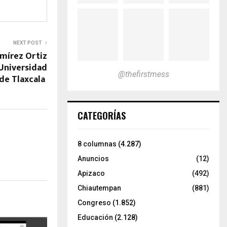
NEXT POST
mírez Ortiz
 Universidad
@thefirstmess
 de Tlaxcala
CATEGORÍAS
8 columnas
(4.287)
Anuncios
(12)
Apizaco
(492)
Chiautempan
(881)
Congreso
(1.852)
Educación
(2.128)