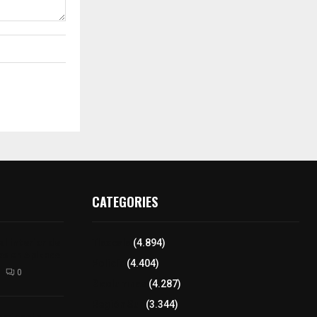
CATEGORIES
l interior de
Tlaxcala
(4.894)
os en Apizaco
Policía
(4.404)
0
8 columnas
(4.287)
Región Sur
(3.344)
camioneta