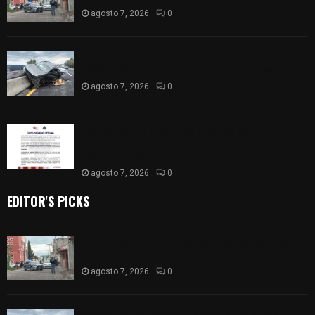
agosto 7, 2026
0
Se accidenta camioneta sobre la carretera
México-Veracruz, a la altura de Hueyotlipan
agosto 7, 2026
0
Retiran de sus funciones a policía de
Chiautempan tras ser exhibido en redes por
presunto soborno
agosto 7, 2026
0
EDITOR'S PICKS
Muere hombre al interior de salón de eventos en
Apizaco
agosto 7, 2026
0
Se accidenta camioneta sobre la carretera