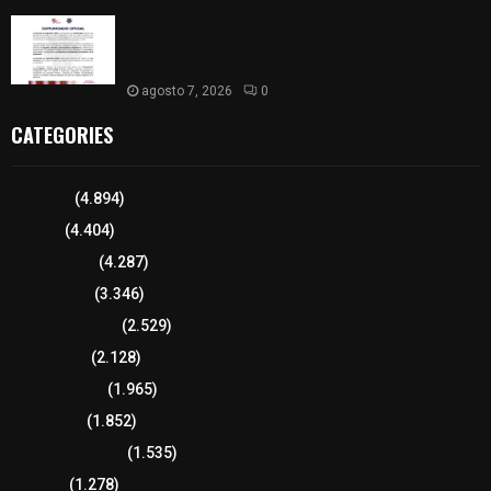
Retiran de sus funciones a policía de
Chiautempan tras ser exhibido en redes por
presunto soborno
agosto 7, 2026
0
CATEGORIES
Tlaxcala
(4.894)
Policía
(4.404)
8 columnas
(4.287)
Región Sur
(3.346)
Región Oriente
(2.529)
Educación
(2.128)
Lo más leído
(1.965)
Congreso
(1.852)
Tlaxcala Capital
(1.535)
Política
(1.278)