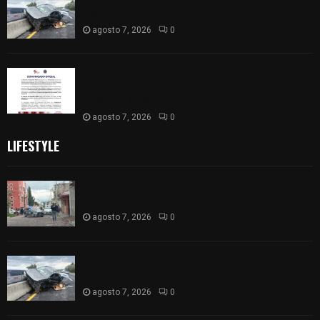
México-Veracruz, a la altura de Hueyotlipan
agosto 7, 2026
0
Retiran de sus funciones a policía de
Chiautempan tras ser exhibido en redes por
presunto soborno
agosto 7, 2026
0
LIFESTYLE
Muere hombre al interior de salón de eventos en
Apizaco
agosto 7, 2026
0
Se accidenta camioneta sobre la carretera
México-Veracruz, a la altura de Hueyotlipan
agosto 7, 2026
0