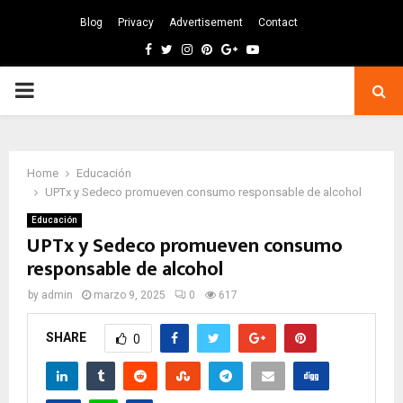
Blog
Privacy
Advertisement
Contact
Facebook
Twitter
Instagram
Pinterest
Google
Youtube
PRIMARY
MENU
Home
Educación
UPTx y Sedeco promueven consumo responsable de alcohol
Educación
UPTx y Sedeco promueven consumo
responsable de alcohol
by
admin
marzo 9, 2025
0
617
SHARE
0