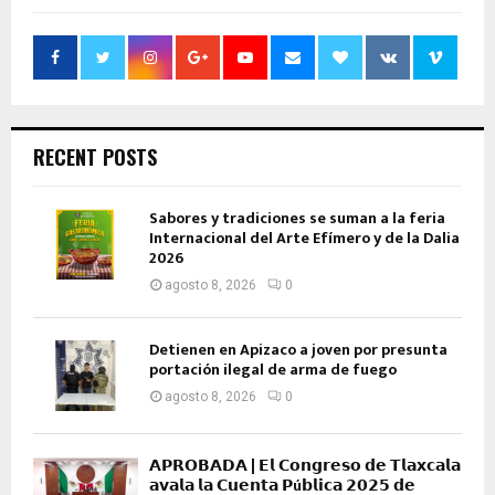
RECENT POSTS
Sabores y tradiciones se suman a la feria
Internacional del Arte Efímero y de la Dalia
2026
agosto 8, 2026
0
Detienen en Apizaco a joven por presunta
portación ilegal de arma de fuego
agosto 8, 2026
0
𝗔𝗣𝗥𝗢𝗕𝗔𝗗𝗔 | 𝗘𝗹 𝗖𝗼𝗻𝗴𝗿𝗲𝘀𝗼 𝗱𝗲 𝗧𝗹𝗮𝘅𝗰𝗮𝗹𝗮
𝗮𝘃𝗮𝗹𝗮 𝗹𝗮 𝗖𝘂𝗲𝗻𝘁𝗮 𝗣ú𝗯𝗹𝗶𝗰𝗮 𝟮𝟬𝟮𝟱 𝗱𝗲