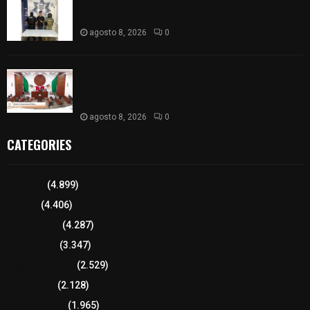
Detienen en Apizaco a joven por presunta
portación ilegal de arma de fuego
agosto 8, 2026
0
𝗔𝗣𝗥𝗢𝗕𝗔𝗗𝗔 | 𝗘𝗹 𝗖𝗼𝗻𝗴𝗿𝗲𝘀𝗼 𝗱𝗲 𝗧𝗹𝗮𝘅𝗰𝗮𝗹𝗮
𝗮𝘃𝗮𝗹𝗮 𝗹𝗮 𝗖𝘂𝗲𝗻𝘁𝗮 𝗣ú𝗯𝗹𝗶𝗰𝗮 𝟮𝟬𝟮𝟱 𝗱𝗲 𝗖𝗼𝗻𝘁𝗹𝗮 𝗱𝗲
𝗝𝘂𝗮𝗻 𝗖𝘂𝗮𝗺𝗮𝘁𝘇𝗶
agosto 8, 2026
0
CATEGORIES
Tlaxcala
(4.899)
Policía
(4.406)
8 columnas
(4.287)
Región Sur
(3.347)
Región Oriente
(2.529)
Educación
(2.128)
Lo más leído
(1.965)