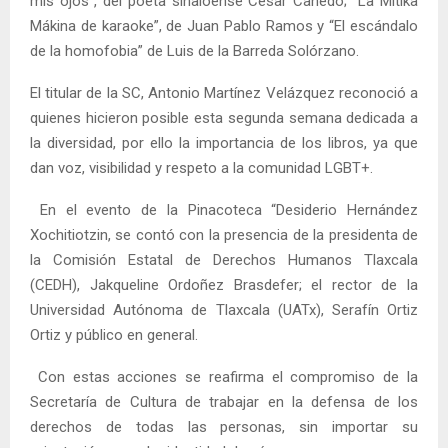
mis ojos”, del poeta sinaloense César Cañedo; “La Mítika
Mákina de karaoke”, de Juan Pablo Ramos y “El escándalo
de la homofobia” de Luis de la Barreda Solórzano.
El titular de la SC, Antonio Martínez Velázquez reconoció a
quienes hicieron posible esta segunda semana dedicada a
la diversidad, por ello la importancia de los libros, ya que
dan voz, visibilidad y respeto a la comunidad LGBT+.
En el evento de la Pinacoteca “Desiderio Hernández
Xochitiotzin, se contó con la presencia de la presidenta de
la Comisión Estatal de Derechos Humanos Tlaxcala
(CEDH), Jakqueline Ordoñez Brasdefer; el rector de la
Universidad Autónoma de Tlaxcala (UATx), Serafín Ortiz
Ortiz y público en general.
Con estas acciones se reafirma el compromiso de la
Secretaría de Cultura de trabajar en la defensa de los
derechos de todas las personas, sin importar su