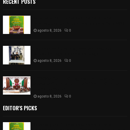
RECENT POSTS
Sabores y tradiciones se suman a la feria
Internacional del Arte Efímero y de la Dalia 2026
agosto 8, 2026
0
Detienen en Apizaco a joven por presunta
portación ilegal de arma de fuego
agosto 8, 2026
0
𝗔𝗣𝗥𝗢𝗕𝗔𝗗𝗔 | 𝗘𝗹 𝗖𝗼𝗻𝗴𝗿𝗲𝘀𝗼 𝗱𝗲 𝗧𝗹𝗮𝘅𝗰𝗮𝗹𝗮
𝗮𝘃𝗮𝗹𝗮 𝗹𝗮 𝗖𝘂𝗲𝗻𝘁𝗮 𝗣ú𝗯𝗹𝗶𝗰𝗮 𝟮𝟬𝟮𝟱 𝗱𝗲 𝗖𝗼𝗻𝘁𝗹𝗮 𝗱𝗲
𝗝𝘂𝗮𝗻 𝗖𝘂𝗮𝗺𝗮𝘁𝘇𝗶
agosto 8, 2026
0
EDITOR'S PICKS
Sabores y tradiciones se suman a la feria
Internacional del Arte Efímero y de la Dalia 2026