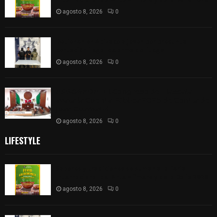
agosto 8, 2026
0
Detienen en Apizaco a joven por presunta
portación ilegal de arma de fuego
agosto 8, 2026
0
𝗔𝗣𝗥𝗢𝗕𝗔𝗗𝗔 | 𝗘𝗹 𝗖𝗼𝗻𝗴𝗿𝗲𝘀𝗼 𝗱𝗲 𝗧𝗹𝗮𝘅𝗰𝗮𝗹𝗮
𝗮𝘃𝗮𝗹𝗮 𝗹𝗮 𝗖𝘂𝗲𝗻𝘁𝗮 𝗣ú𝗯𝗹𝗶𝗰𝗮 𝟮𝟬𝟮𝟱 𝗱𝗲 𝗖𝗼𝗻𝘁𝗹𝗮 𝗱𝗲
𝗝𝘂𝗮𝗻 𝗖𝘂𝗮𝗺𝗮𝘁𝘇𝗶
agosto 8, 2026
0
LIFESTYLE
Sabores y tradiciones se suman a la feria
Internacional del Arte Efímero y de la Dalia 2026
agosto 8, 2026
0