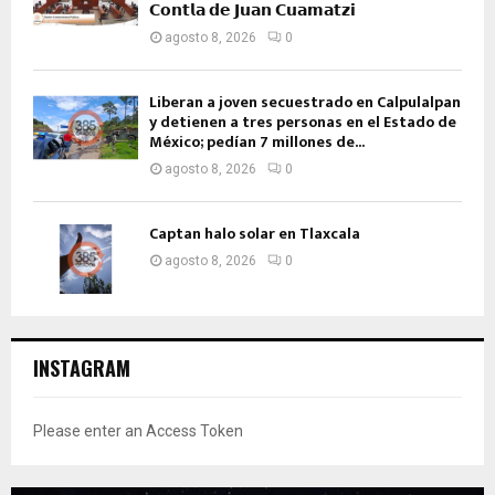
𝗖𝗼𝗻𝘁𝗹𝗮 𝗱𝗲 𝗝𝘂𝗮𝗻 𝗖𝘂𝗮𝗺𝗮𝘁𝘇𝗶
agosto 8, 2026
0
Liberan a joven secuestrado en Calpulalpan
y detienen a tres personas en el Estado de
México; pedían 7 millones de...
agosto 8, 2026
0
Captan halo solar en Tlaxcala
agosto 8, 2026
0
INSTAGRAM
Please enter an Access Token