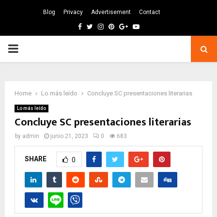
Blog
Privacy
Advertisement
Contact
Facebook
Twitter
Instagram
Pinterest
Google
Youtube
PRIMARY
MENU
Home
Lo más leído
Concluye SC presentaciones literarias
Lo más leído
Concluye SC presentaciones literarias
by
admin
junio 21, 2023
0
683
SHARE
0