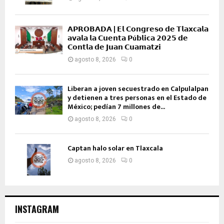
𝗔𝗣𝗥𝗢𝗕𝗔𝗗𝗔 | 𝗘𝗹 𝗖𝗼𝗻𝗴𝗿𝗲𝘀𝗼 𝗱𝗲 𝗧𝗹𝗮𝘅𝗰𝗮𝗹𝗮
𝗮𝘃𝗮𝗹𝗮 𝗹𝗮 𝗖𝘂𝗲𝗻𝘁𝗮 𝗣ú𝗯𝗹𝗶𝗰𝗮 𝟮𝟬𝟮𝟱 𝗱𝗲
𝗖𝗼𝗻𝘁𝗹𝗮 𝗱𝗲 𝗝𝘂𝗮𝗻 𝗖𝘂𝗮𝗺𝗮𝘁𝘇𝗶
agosto 8, 2026
0
Liberan a joven secuestrado en Calpulalpan
y detienen a tres personas en el Estado de
México; pedían 7 millones de...
agosto 8, 2026
0
Captan halo solar en Tlaxcala
agosto 8, 2026
0
INSTAGRAM