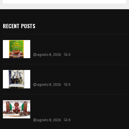
RECENT POSTS
Sabores y tradiciones se suman a la feria
Internacional del Arte Efímero y de la Dalia 2026
agosto 8, 2026
0
Detienen en Apizaco a joven por presunta
portación ilegal de arma de fuego
agosto 8, 2026
0
𝗔𝗣𝗥𝗢𝗕𝗔𝗗𝗔 | 𝗘𝗹 𝗖𝗼𝗻𝗴𝗿𝗲𝘀𝗼 𝗱𝗲 𝗧𝗹𝗮𝘅𝗰𝗮𝗹𝗮
𝗮𝘃𝗮𝗹𝗮 𝗹𝗮 𝗖𝘂𝗲𝗻𝘁𝗮 𝗣ú𝗯𝗹𝗶𝗰𝗮 𝟮𝟬𝟮𝟱 𝗱𝗲 𝗖𝗼𝗻𝘁𝗹𝗮 𝗱𝗲
𝗝𝘂𝗮𝗻 𝗖𝘂𝗮𝗺𝗮𝘁𝘇𝗶
agosto 8, 2026
0