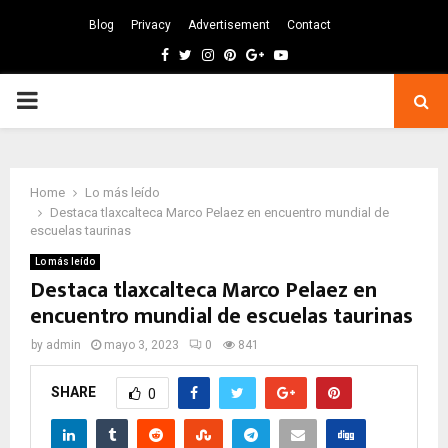
Blog
Privacy
Advertisement
Contact
Facebook
Twitter
Instagram
Pinterest
Google
Youtube
PRIMARY
MENU
Home
Lo más leído
Destaca tlaxcalteca Marco Pelaez en encuentro mundial de
escuelas taurinas
Lo más leído
Destaca tlaxcalteca Marco Pelaez en
encuentro mundial de escuelas taurinas
by
admin
mayo 3, 2023
0
841
SHARE
0