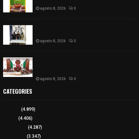
Internacional del Arte Efímero y de la Dalia 2026
agosto 8, 2026
0
Detienen en Apizaco a joven por presunta
portación ilegal de arma de fuego
agosto 8, 2026
0
𝗔𝗣𝗥𝗢𝗕𝗔𝗗𝗔 | 𝗘𝗹 𝗖𝗼𝗻𝗴𝗿𝗲𝘀𝗼 𝗱𝗲 𝗧𝗹𝗮𝘅𝗰𝗮𝗹𝗮
𝗮𝘃𝗮𝗹𝗮 𝗹𝗮 𝗖𝘂𝗲𝗻𝘁𝗮 𝗣ú𝗯𝗹𝗶𝗰𝗮 𝟮𝟬𝟮𝟱 𝗱𝗲 𝗖𝗼𝗻𝘁𝗹𝗮 𝗱𝗲
𝗝𝘂𝗮𝗻 𝗖𝘂𝗮𝗺𝗮𝘁𝘇𝗶
agosto 8, 2026
0
CATEGORIES
Tlaxcala
(4.899)
Policía
(4.406)
8 columnas
(4.287)
Región Sur
(3.347)