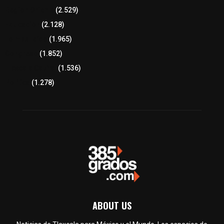
Región Oriente
(2.529)
Educación
(2.128)
Lo más leído
(1.965)
Congreso
(1.852)
Tlaxcala Capital
(1.536)
Política
(1.278)
ABOUT US