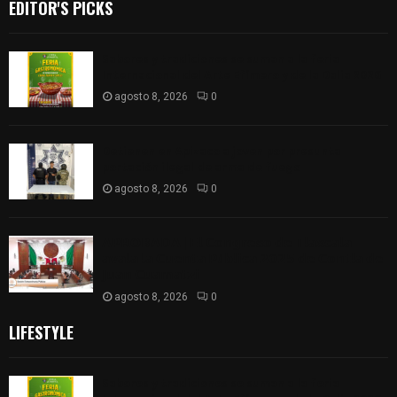
EDITOR'S PICKS
Sabores y tradiciones se suman a la feria
Internacional del Arte Efímero y de la Dalia 2026
agosto 8, 2026
0
Detienen en Apizaco a joven por presunta
portación ilegal de arma de fuego
agosto 8, 2026
0
𝗔𝗣𝗥𝗢𝗕𝗔𝗗𝗔 | 𝗘𝗹 𝗖𝗼𝗻𝗴𝗿𝗲𝘀𝗼 𝗱𝗲 𝗧𝗹𝗮𝘅𝗰𝗮𝗹𝗮
𝗮𝘃𝗮𝗹𝗮 𝗹𝗮 𝗖𝘂𝗲𝗻𝘁𝗮 𝗣ú𝗯𝗹𝗶𝗰𝗮 𝟮𝟬𝟮𝟱 𝗱𝗲 𝗖𝗼𝗻𝘁𝗹𝗮 𝗱𝗲
𝗝𝘂𝗮𝗻 𝗖𝘂𝗮𝗺𝗮𝘁𝘇𝗶
agosto 8, 2026
0
LIFESTYLE
Sabores y tradiciones se suman a la feria