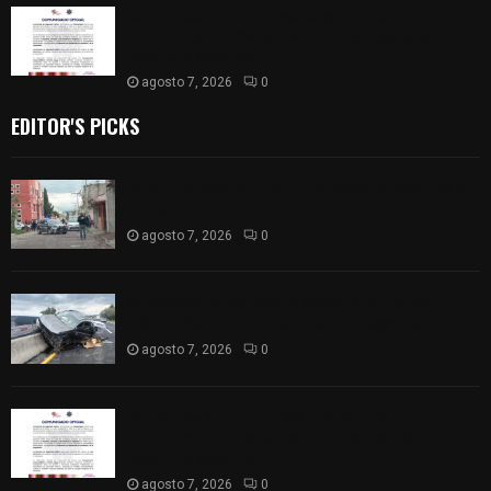
Retiran de sus funciones a policía de
Chiautempan tras ser exhibido en redes por
presunto soborno
agosto 7, 2026
0
EDITOR'S PICKS
Muere hombre al interior de salón de eventos en
Apizaco
agosto 7, 2026
0
Se accidenta camioneta sobre la carretera
México-Veracruz, a la altura de Hueyotlipan
agosto 7, 2026
0
Retiran de sus funciones a policía de
Chiautempan tras ser exhibido en redes por
presunto soborno
agosto 7, 2026
0