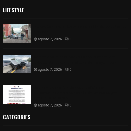
LIFESTYLE
Muere hombre al interior de salón de eventos en
Apizaco
agosto 7, 2026
0
Se accidenta camioneta sobre la carretera
México-Veracruz, a la altura de Hueyotlipan
agosto 7, 2026
0
Retiran de sus funciones a policía de
Chiautempan tras ser exhibido en redes por
presunto soborno
agosto 7, 2026
0
CATEGORIES