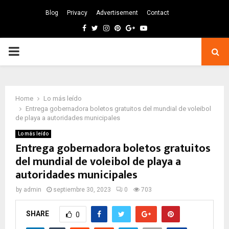
Blog
Privacy
Advertisement
Contact
Facebook
Twitter
Instagram
Pinterest
Google
Youtube
PRIMARY
MENU
Home
Lo más leído
Entrega gobernadora boletos gratuitos del mundial de voleibol
de playa a autoridades municipales
Lo más leído
Entrega gobernadora boletos gratuitos
del mundial de voleibol de playa a
autoridades municipales
by
admin
septiembre 30, 2023
0
703
SHARE
0