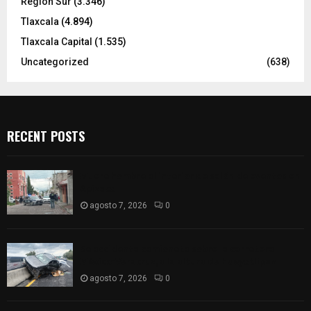
Región Sur
(3.346)
Tlaxcala
(4.894)
Tlaxcala Capital
(1.535)
Uncategorized
(638)
RECENT POSTS
Muere hombre al interior de salón de eventos en
Apizaco
agosto 7, 2026
0
Se accidenta camioneta sobre la carretera
México-Veracruz, a la altura de Hueyotlipan
agosto 7, 2026
0