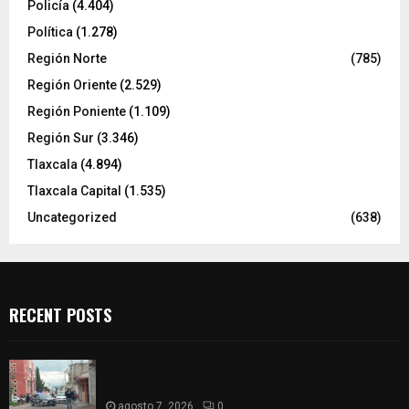
Policía
(4.404)
Política
(1.278)
Región Norte
(785)
Región Oriente
(2.529)
Región Poniente
(1.109)
Región Sur
(3.346)
Tlaxcala
(4.894)
Tlaxcala Capital
(1.535)
Uncategorized
(638)
RECENT POSTS
Muere hombre al interior de salón de eventos en
Apizaco
agosto 7, 2026
0