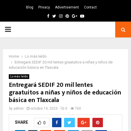
Blog
Privacy
Advertisement
Contact
Facebook
Twitter
Instagram
Pinterest
Google
Youtube
PRIMARY
MENU
Home
Lo más leído
Entregará SEDIF 20 mil lentes graatuitos a niñas y niños de
educación básica en Tlaxcala
Lo más leído
Entregará SEDIF 20 mil lentes
graatuitos a niñas y niños de educación
básica en Tlaxcala
by
admin
octubre 19, 2023
0
760
SHARE
0