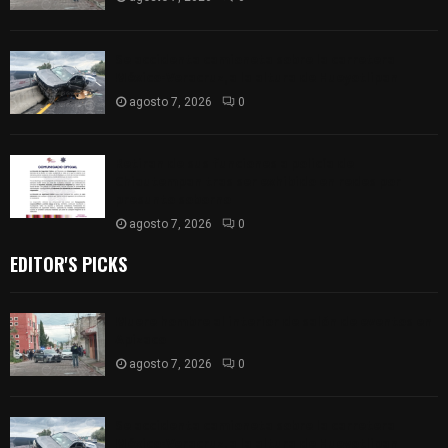
Se accidenta camioneta sobre la carretera
México-Veracruz, a la altura de Hueyotlipan
agosto 7, 2026
0
Retiran de sus funciones a policía de
Chiautempan tras ser exhibido en redes por
presunto soborno
agosto 7, 2026
0
EDITOR'S PICKS
Muere hombre al interior de salón de eventos en
Apizaco
agosto 7, 2026
0
Se accidenta camioneta sobre la carretera
México-Veracruz, a la altura de Hueyotlipan