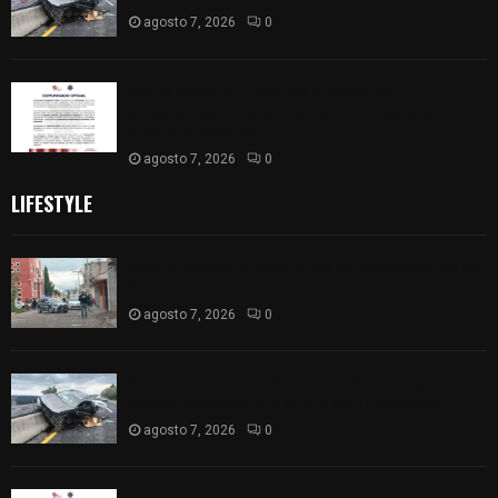
agosto 7, 2026
0
Retiran de sus funciones a policía de
Chiautempan tras ser exhibido en redes por
presunto soborno
agosto 7, 2026
0
LIFESTYLE
Muere hombre al interior de salón de eventos en
Apizaco
agosto 7, 2026
0
Se accidenta camioneta sobre la carretera
México-Veracruz, a la altura de Hueyotlipan
agosto 7, 2026
0