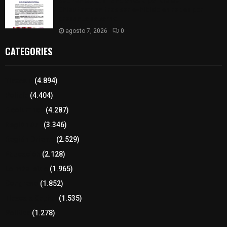
Retiran de sus funciones a policía de
Chiautempan tras ser exhibido en redes por
presunto soborno
agosto 7, 2026
0
CATEGORIES
Tlaxcala
(4.894)
Policía
(4.404)
8 columnas
(4.287)
Región Sur
(3.346)
Región Oriente
(2.529)
Educación
(2.128)
Lo más leído
(1.965)
Congreso
(1.852)
Tlaxcala Capital
(1.535)
Política
(1.278)