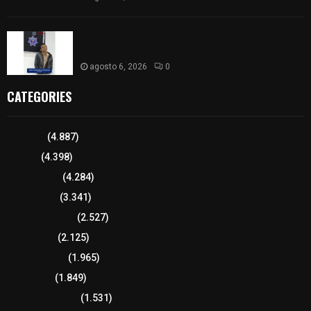
Cae presunto ladron de cable en el municipio de
Tetla
agosto 6, 2026
0
CATEGORIES
Tlaxcala
(4.887)
Policía
(4.398)
8 columnas
(4.284)
Región Sur
(3.341)
Región Oriente
(2.527)
Educación
(2.125)
Lo más leído
(1.965)
Congreso
(1.849)
Tlaxcala Capital
(1.531)