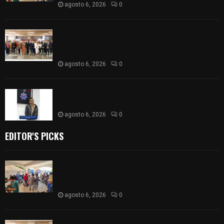
agosto 6, 2026
0
Aplica Tribunal de Disciplina Judicial examen a
jueces electos como parte del proceso de
evaluación
agosto 6, 2026
0
Cae presunto ladron de cable en el municipio de
Tetla
agosto 6, 2026
0
EDITOR'S PICKS
Realizan campaña de esterilización de perros y
gatos en Villa Alta y San Mateo Ayecac en el
municipio de Tepetitla
agosto 6, 2026
0