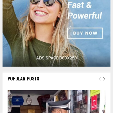
r
R
:
C
H
POPULAR POSTS