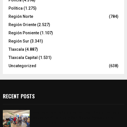
Policía
(4.398)
Política
(1.275)
Región Norte
(784)
Región Oriente
(2.527)
Región Poniente
(1.107)
Región Sur
(3.341)
Tlaxcala
(4.887)
Tlaxcala Capital
(1.531)
Uncategorized
(638)
RECENT POSTS
Realizan campaña de esterilización de perros y
gatos en Villa Alta y San Mateo Ayecac en el
municipio de Tepetitla