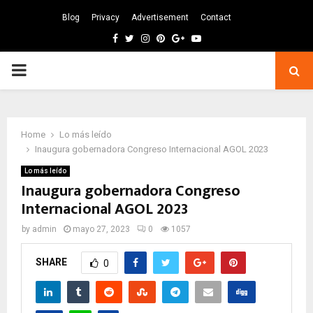
Blog
Privacy
Advertisement
Contact
Facebook
Twitter
Instagram
Pinterest
Google
Youtube
PRIMARY
MENU
Home
Lo más leído
Inaugura gobernadora Congreso Internacional AGOL 2023
Lo más leído
Inaugura gobernadora Congreso
Internacional AGOL 2023
by
admin
mayo 27, 2023
0
1057
SHARE
0