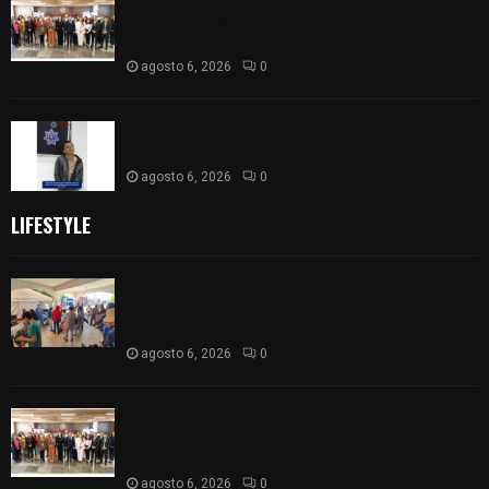
Aplica Tribunal de Disciplina Judicial examen a
jueces electos como parte del proceso de
evaluación
agosto 6, 2026
0
Cae presunto ladron de cable en el municipio de
Tetla
agosto 6, 2026
0
LIFESTYLE
Realizan campaña de esterilización de perros y
gatos en Villa Alta y San Mateo Ayecac en el
municipio de Tepetitla
agosto 6, 2026
0
Aplica Tribunal de Disciplina Judicial examen a
jueces electos como parte del proceso de
evaluación
agosto 6, 2026
0