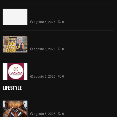
Vota ITE terna para elegir a persona Secretaria
Ejecutiva
agosto 6, 2026
0
Sabor 100% tlaxcalteca: Conoce Guarda Frutz en
el Mercado de Artesanos
agosto 6, 2026
0
Caso Lorena Cuéllar: Estado exige rigor y fuentes
oficiales ante acusaciones sin sustento
agosto 6, 2026
0
LIFESTYLE
Vota ITE terna para elegir a persona Secretaria
Ejecutiva
agosto 6, 2026
0