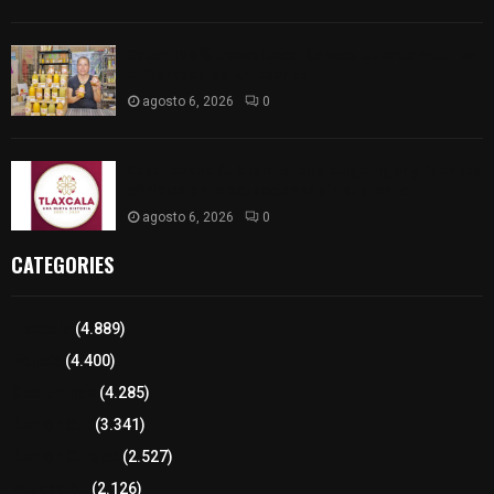
Sabor 100% tlaxcalteca: Conoce Guarda Frutz en
el Mercado de Artesanos
agosto 6, 2026
0
Caso Lorena Cuéllar: Estado exige rigor y fuentes
oficiales ante acusaciones sin sustento
agosto 6, 2026
0
CATEGORIES
Tlaxcala
(4.889)
Policía
(4.400)
8 columnas
(4.285)
Región Sur
(3.341)
Región Oriente
(2.527)
Educación
(2.126)