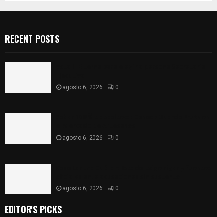
RECENT POSTS
Vota ITE terna para elegir a persona Secretaria
Ejecutiva
agosto 6, 2026
0
Sabor 100% tlaxcalteca: Conoce Guarda Frutz en
el Mercado de Artesanos
agosto 6, 2026
0
Caso Lorena Cuéllar: Estado exige rigor y fuentes
oficiales ante acusaciones sin sustento
agosto 6, 2026
0
EDITOR'S PICKS