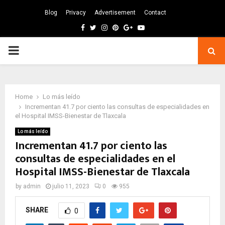
Blog
Privacy
Advertisement
Contact
Facebook
Twitter
Instagram
Pinterest
Google
Youtube
PRIMARY
MENU
Home
Lo más leído
Incrementan 41.7 por ciento las consultas de especialidades en
el Hospital IMSS-Bienestar de Tlaxcala
Lo más leído
Incrementan 41.7 por ciento las
consultas de especialidades en el
Hospital IMSS-Bienestar de Tlaxcala
by
admin
julio 11, 2023
0
955
SHARE
0