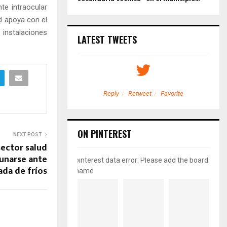
te intraocular
d apoya con el
instalaciones
LATEST TWEETS
etweet
Favorite
Reply
Retweet
Favorite
ON PINTEREST
NEXT POST
ector salud
cunarse ante
pinterest data error: Please add the board
da de fríos
name