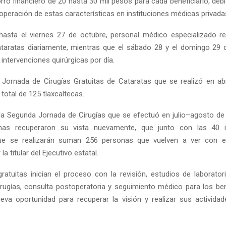
rro financiero de 20 hasta 30 mil pesos para cada beneficiario, debi
operación de estas características en instituciones médicas privada
hasta el viernes 27 de octubre, personal médico especializado re
ataratas diariamente, mientras que el sábado 28 y el domingo 29 
intervenciones quirúrgicas por día.
 Jornada de Cirugías Gratuitas de Cataratas que se realizó en ab
 total de 125 tlaxcaltecas.
la Segunda Jornada de Cirugías que se efectuó en julio–agosto de 
as recuperaron su vista nuevamente, que junto con las 40 i
que se realizarán suman 256 personas que vuelven a ver con 
a titular del Ejecutivo estatal.
gratuitas inician el proceso con la revisión, estudios de laboratori
irugías, consulta postoperatoria y seguimiento médico para los ben
eva oportunidad para recuperar la visión y realizar sus activid