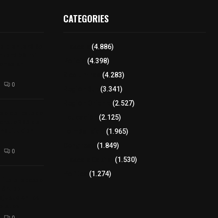
CATEGORIES
a plantará 65
Tlaxcala
(4.886)
anzará 50 mil
Policía
(4.398)
rones en
8 columnas
(4.283)
0
Región Sur
(3.341)
Región Oriente
(2.527)
so del Estado
Educación
(2.125)
creto 285 de
onstitución
Lo más leído
(1.965)
Congreso
(1.849)
0
Tlaxcala Capital
(1.530)
Política
(1.274)
lita el acceso
e Grupo
ajuste en los
boletos
0