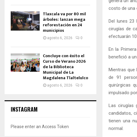
genera un aho
costo de una 
Tlaxcala va por 80 mil
árboles: lanzan mega
Del lunes 23 
reforestación en 24
cirugías de c
municipios
efectuarán 10 
agosto 6, 2026
0
En la Primera
Concluye con éxito el
benefició a un
Curso de Verano 2026
de la Biblioteca
Mientras que 
Municipal de La
Magdalena Tlaltelulco
de 91 person
quirúrgicas 
agosto 6, 2026
0
impulsado por l
Las cirugías 
INSTAGRAM
candidatos, c
tienen una nu
Please enter an Access Token
normal.