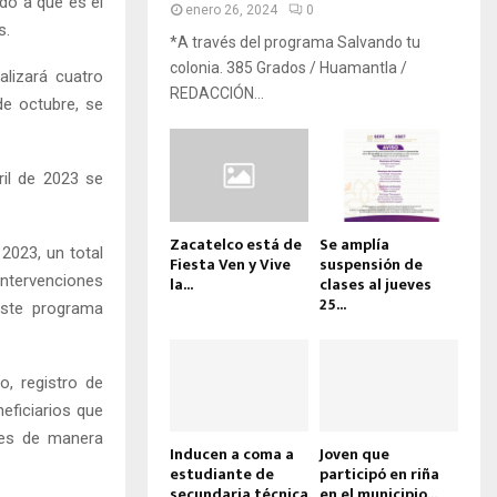
do a que es el
enero 26, 2024
0
s.
*A través del programa Salvando tu
colonia. 385 Grados / Huamantla /
alizará cuatro
REDACCIÓN...
de octubre, se
ril de 2023 se
Zacatelco está de
Se amplía
2023, un total
Fiesta Ven y Vive
suspensión de
ntervenciones
la...
clases al jueves
25...
este programa
o, registro de
eficiarios que
ades de manera
Inducen a coma a
Joven que
estudiante de
participó en riña
secundaria técnica
en el municipio...