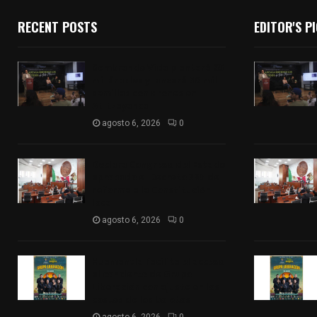
RECENT POSTS
EDITOR'S P
Sembrando Vida plantará 65
mil árboles y lanzará 50 mil
semillas con drones en
Atltzayanca
agosto 6, 2026
0
Declara Congreso del Estado
aprobado el Decreto 285 de
reforma a la Constitución
local
agosto 6, 2026
0
Huamantla facilita el acceso
al concierto de Grupo
Liberación con ajuste en los
costos de los boletos
agosto 6, 2026
0