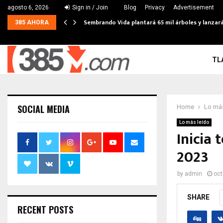
agosto 6, 2026
Sign in / Join
Blog
Privacy
Advertisement
Sembrando Vida plantará 65 mil árboles y lanzará
385 AHORA
TL
SOCIAL MEDIA
Home
Lo más
Lo más leído
Inicia 
2023
by
admin
oct
SHARE
RECENT POSTS