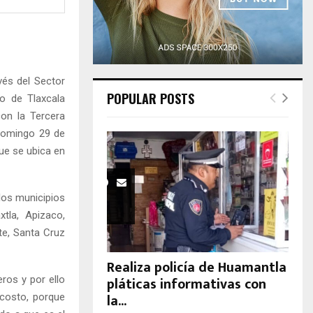
H
vés del Sector
POPULAR POSTS
do de Tlaxcala
con la Tercera
 domingo 29 de
ue se ubica en
los municipios
xtla, Apizaco,
te, Santa Cruz
Realiza policía de Huamantla
pláticas informativas con
ros y por ello
la...
 costo, porque