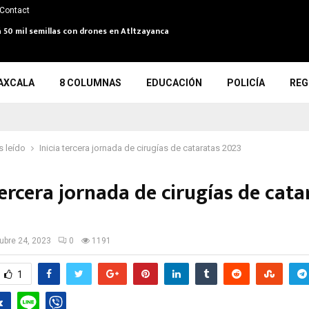
Contact
 50 mil semillas con drones en Atltzayanca
AXCALA
8 COLUMNAS
EDUCACIÓN
POLICÍA
REG
 leído
Inicia tercera jornada de cirugías de cataratas 2023
tercera jornada de cirugías de cata
ubre 24, 2023
0
1191
1