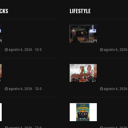
ICKS
LIFESTYLE
Sembrando Vida plantará 65
Sembrando Vid
mil árboles y lanzará 50 mil
mil árboles y l
semillas con drones en
semillas con d
Atltzayanca
Atltzayanca
agosto 6, 2026
0
agosto 6, 2026
Declara Congreso del Estado
Declara Congre
aprobado el Decreto 285 de
aprobado el De
reforma a la Constitución
reforma a la C
local
local
agosto 6, 2026
0
agosto 6, 2026
Huamantla facilita el acceso
Huamantla faci
al concierto de Grupo
al concierto d
Liberación con ajuste en los
Liberación con 
costos de los boletos
costos de los 
agosto 6, 2026
0
agosto 6, 2026