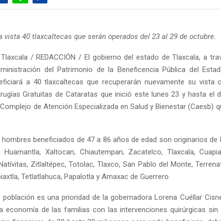
a vista 40 tlaxcaltecas que serán operados del 23 al 29 de octubre
.
Tlaxcala / REDACCIÓN / El gobierno del estado de Tlaxcala, a tra
ministración del Patrimonio de la Beneficencia Pública del Esta
eficiará a 40 tlaxcaltecas que recuperarán nuevamente su vista 
rugías Gratuitas de Cataratas que inició este lunes 23 y hasta el
l Complejo de Atención Especializada en Salud y Bienestar (Caesb) q
 hombres beneficiados de 47 a 86 años de edad son originarios de 
a, Huamantla, Xaltocan, Chiautempan, Zacatelco, Tlaxcala, Cuapia
atívitas, Zitlaltépec, Totolac, Tlaxco, San Pablo del Monte, Terrena
iaxtla, Tetlatlahuca, Papalotla y Amaxac de Guerrero.
a población es una prioridad de la gobernadora Lorena Cuéllar Cisne
la economía de las familias con las intervenciones quirúrgicas sin