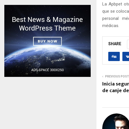
La Apbpet oto
que se coloca
personal méd
médicas.
SHARE
PREVIOUS POST
Inicia segu
de canje d