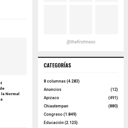
@thefirstmess
CATEGORÍAS
8 columnas
(4.283)
H
 de
Anuncios
(12)
 la Normal
Apizaco
(491)
la
Chiautempan
(880)
Congreso
(1.849)
Educación
(2.125)