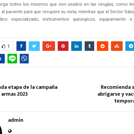
rga todos los insumos que son usados en las cirugías, como len
 al paciente para que recupere su vista, mientras que el Sector Salu
ico especializado, instrumentos quirúrgicos, equipamiento e 
1
Reply
Retweet
Favorite
Reply
R
nda etapa de la campaña
Recomienda s
e armas 2023
abrigarse y va
tempora
admin