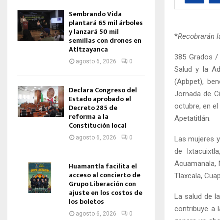
Sembrando Vida
plantará 65 mil árboles
y lanzará 50 mil
*
Recobrarán l
semillas con drones en
Atltzayanca
385 Grados / 
agosto 6, 2026
0
Salud y la Ad
(Apbpet), ben
Declara Congreso del
Jornada de Ci
Estado aprobado el
octubre, en e
Decreto 285 de
reforma a la
Apetatitlán.
Constitución local
agosto 6, 2026
0
Las mujeres y
de Ixtacuixtl
Acuamanala, N
Huamantla facilita el
acceso al concierto de
Tlaxcala, Cuap
Grupo Liberación con
ajuste en los costos de
La salud de l
los boletos
contribuye a 
agosto 6, 2026
0