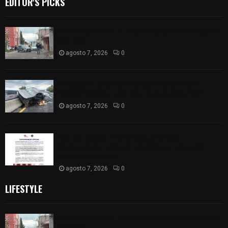
EDITOR'S PICKS
Muere hombre al interior de salón de eventos en
Apizaco
agosto 7, 2026
0
Se accidenta camioneta sobre la carretera
México-Veracruz, a la altura de Hueyotlipan
agosto 7, 2026
0
Retiran de sus funciones a policía de
Chiautempan tras ser exhibido en redes por
presunto soborno
agosto 7, 2026
0
LIFESTYLE
Muere hombre al interior de salón de eventos en
Apizaco