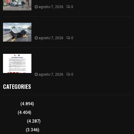
agosto 7, 2026
0
Se accidenta camioneta sobre la carretera
México-Veracruz, a la altura de Hueyotlipan
agosto 7, 2026
0
Retiran de sus funciones a policía de
Chiautempan tras ser exhibido en redes por
presunto soborno
agosto 7, 2026
0
CATEGORIES
Tlaxcala
(4.894)
Policía
(4.404)
8 columnas
(4.287)
Región Sur
(3.346)