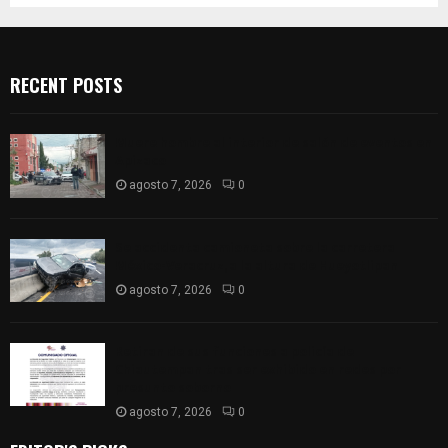
RECENT POSTS
Muere hombre al interior de salón de eventos en
Apizaco
agosto 7, 2026
0
Se accidenta camioneta sobre la carretera
México-Veracruz, a la altura de Hueyotlipan
agosto 7, 2026
0
Retiran de sus funciones a policía de
Chiautempan tras ser exhibido en redes por
presunto soborno
agosto 7, 2026
0