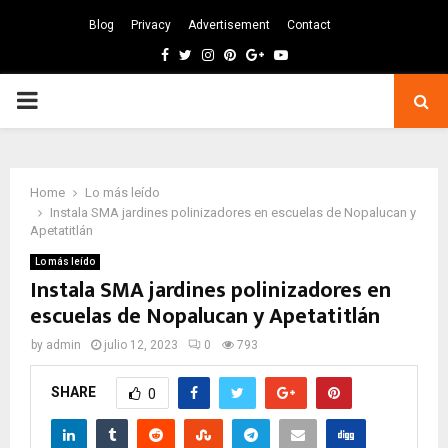
Blog
Privacy
Advertisement
Contact
Facebook
Twitter
Instagram
Pinterest
Google
Youtube
PRIMARY
MENU
Home
Lo más leído
Instala SMA jardines polinizadores en escuelas de Nopalucan y
Apetatitlán
Lo más leído
Instala SMA jardines polinizadores en
escuelas de Nopalucan y Apetatitlán
by
admin
julio 12, 2023
0
793
SHARE
0