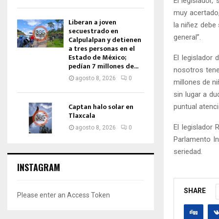
El legislador,
muy acertado,
Liberan a joven
la niñez debe
secuestrado en
general”.
Calpulalpan y detienen
a tres personas en el
Estado de México;
El legislador
pedían 7 millones de...
nosotros tene
agosto 8, 2026
0
millones de n
sin lugar a d
Captan halo solar en
puntual atenci
Tlaxcala
El legislador
agosto 8, 2026
0
Parlamento In
seriedad.
INSTAGRAM
SHARE
Please enter an Access Token