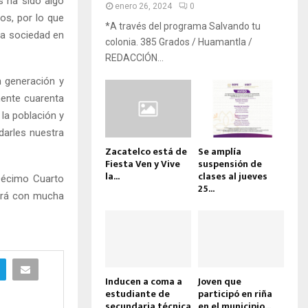
ís ha sido algo
enero 26, 2024
0
os, por lo que
*A través del programa Salvando tu
la sociedad en
colonia. 385 Grados / Huamantla /
REDACCIÓN...
n generación y
mente cuarenta
la población y
darles nuestra
Zacatelco está de
Se amplía
Fiesta Ven y Vive
suspensión de
la...
clases al jueves
“Décimo Cuarto
25...
mará con mucha
Inducen a coma a
Joven que
estudiante de
participó en riña
secundaria técnica
en el municipio...