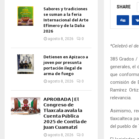
SHARE
Sabores y tradiciones
se suman a la feria
Internacional del Arte
Efímero y de la Dalia
2026
agosto 8, 2026
0
*Celebró el d
Detienen en Apizaco a
385 Grados / 
joven por presunta
generales, el 
portación ilegal de
arma de fuego
que conforman
agosto 8, 2026
0
comisión de E
Ramírez Orti
relevancia.
𝗔𝗣𝗥𝗢𝗕𝗔𝗗𝗔 | 𝗘𝗹
𝗖𝗼𝗻𝗴𝗿𝗲𝘀𝗼 𝗱𝗲
𝗧𝗹𝗮𝘅𝗰𝗮𝗹𝗮 𝗮𝘃𝗮𝗹𝗮 𝗹𝗮
Asimismo, re
𝗖𝘂𝗲𝗻𝘁𝗮 𝗣ú𝗯𝗹𝗶𝗰𝗮
tlaxcalteca p
𝟮𝟬𝟮𝟱 𝗱𝗲 𝗖𝗼𝗻𝘁𝗹𝗮 𝗱𝗲
del pueblo de 
𝗝𝘂𝗮𝗻 𝗖𝘂𝗮𝗺𝗮𝘁𝘇𝗶
agosto 8, 2026
0