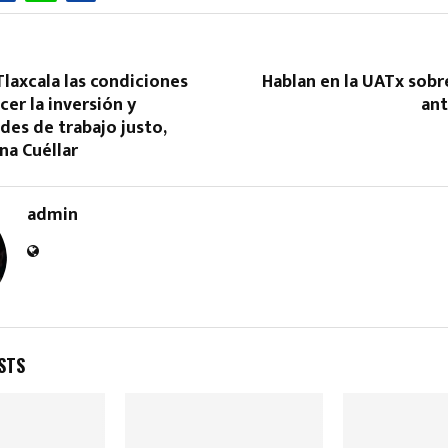
Tlaxcala las condiciones
Hablan en la UATx sobr
cer la inversión y
ant
es de trabajo justo,
na Cuéllar
Reply
Retweet
Favorite
Reply
R
admin
STS