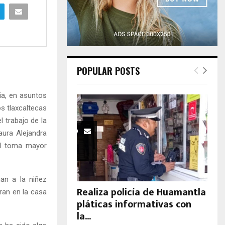
H
POPULAR POSTS
ia, en asuntos
os tlaxcaltecas
 trabajo de la
aura Alejandra
il toma mayor
an a la niñez
Realiza policía de Huamantla
ran en la casa
pláticas informativas con
la...