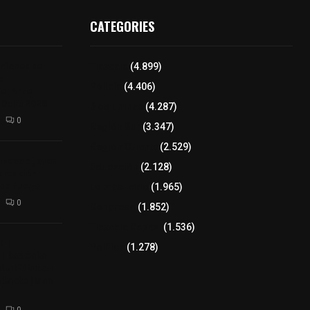
CATEGORIES
iciones se
Tlaxcala
(4.899)
a
Policía
(4.406)
el Arte
 Dalia 2026
8 columnas
(4.287)
0
Región Sur
(3.347)
Región Oriente
(2.529)
izaco a joven
Educación
(2.128)
ortación
 de fuego
Lo más leído
(1.965)
0
Congreso
(1.852)
Tlaxcala Capital
(1.536)
𝗘𝗹
Política
(1.278)
𝗧𝗹𝗮𝘅𝗰𝗮𝗹𝗮
𝘁𝗮 𝗣ú𝗯𝗹𝗶𝗰𝗮
𝗹𝗮 𝗱𝗲 𝗝𝘂𝗮𝗻
0