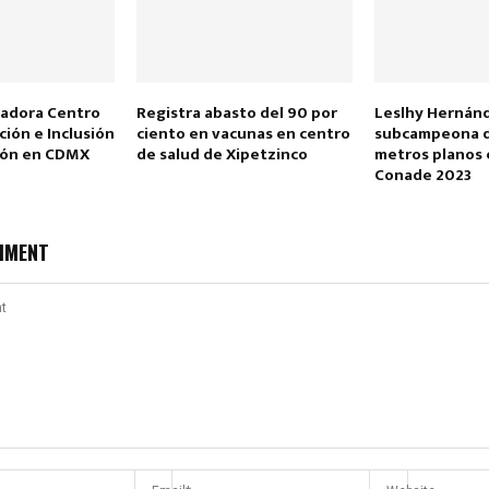
nadora Centro
Registra abasto del 90 por
Leslhy Hernán
ción e Inclusión
ciento en vacunas en centro
subcampeona d
etón en CDMX
de salud de Xipetzinco
metros planos 
Conade 2023
MMENT