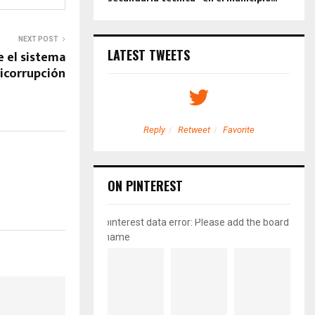
NEXT POST
LATEST TWEETS
e el sistema
icorrupción
etweet
Favorite
Reply
Retweet
Favorite
ON PINTEREST
pinterest data error: Please add the board
name