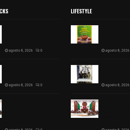
ICKS
LIFESTYLE
Sabores y tradiciones se
Sabores y trad
suman a la feria
suman a la feri
Internacional del Arte
Internacional d
Efímero y de la Dalia 2026
Efímero y de la
agosto 8, 2026
0
agosto 8, 2026
Detienen en Apizaco a joven
Detienen en Ap
por presunta portación
por presunta p
ilegal de arma de fuego
ilegal de arma
agosto 8, 2026
0
agosto 8, 2026
𝗔𝗣𝗥𝗢𝗕𝗔𝗗𝗔 | 𝗘𝗹
𝗔𝗣𝗥𝗢𝗕𝗔𝗗𝗔 | 
𝗖𝗼𝗻𝗴𝗿𝗲𝘀𝗼 𝗱𝗲 𝗧𝗹𝗮𝘅𝗰𝗮𝗹𝗮
𝗖𝗼𝗻𝗴𝗿𝗲𝘀𝗼 𝗱𝗲 
𝗮𝘃𝗮𝗹𝗮 𝗹𝗮 𝗖𝘂𝗲𝗻𝘁𝗮 𝗣ú𝗯𝗹𝗶𝗰𝗮
𝗮𝘃𝗮𝗹𝗮 𝗹𝗮 𝗖𝘂𝗲
𝟮𝟬𝟮𝟱 𝗱𝗲 𝗖𝗼𝗻𝘁𝗹𝗮 𝗱𝗲 𝗝𝘂𝗮𝗻
𝟮𝟬𝟮𝟱 𝗱𝗲 𝗖𝗼𝗻𝘁
𝗖𝘂𝗮𝗺𝗮𝘁𝘇𝗶
𝗖𝘂𝗮𝗺𝗮𝘁𝘇𝗶
agosto 8, 2026
0
agosto 8, 2026