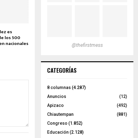
dez es
e los 500
en nacionales
@thefirstmess
CATEGORÍAS
8 columnas
(4.287)
Anuncios
(12)
Apizaco
(492)
Chiautempan
(881)
Congreso
(1.852)
Educación
(2.128)