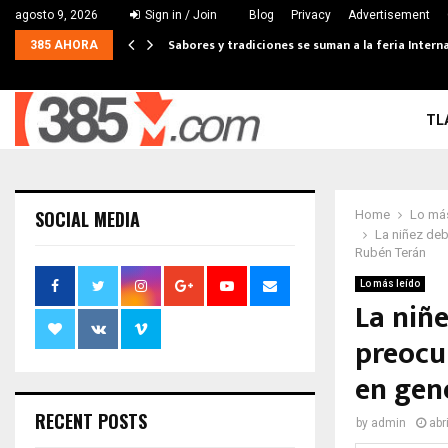
agosto 9, 2026
Sign in / Join
Blog
Privacy
Advertisement
Sabores y tradiciones se suman a la feria Interna
385 AHORA
TL
SOCIAL MEDIA
Home
Lo más
La niñez deb
Rubén Terán
Lo más leído
La niñ
preocu
en gen
RECENT POSTS
by
admin
abr