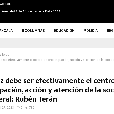
Contact
cional del Arte Efímero y de la Dalia 2026
AXCALA
8 COLUMNAS
EDUCACIÓN
POLICÍA
REG
 leído
e ser efectivamente el centro de preocupación, acción y atención de la socie
ez debe ser efectivamente el centr
pación, acción y atención de la so
eral: Rubén Terán
il 27, 2023
0
786