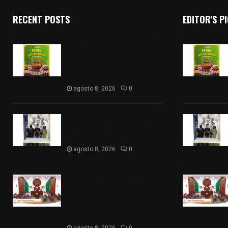
RECENT POSTS
EDITOR'S P
Sabores y tradiciones se
suman a la feria
Internacional del Arte
Efímero y de la Dalia 2026
agosto 8, 2026
0
Detienen en Apizaco a joven
por presunta portación
ilegal de arma de fuego
agosto 8, 2026
0
𝗔𝗣𝗥𝗢𝗕𝗔𝗗𝗔 | 𝗘𝗹
𝗖𝗼𝗻𝗴𝗿𝗲𝘀𝗼 𝗱𝗲 𝗧𝗹𝗮𝘅𝗰𝗮𝗹𝗮
𝗮𝘃𝗮𝗹𝗮 𝗹𝗮 𝗖𝘂𝗲𝗻𝘁𝗮 𝗣ú𝗯𝗹𝗶𝗰𝗮
𝟮𝟬𝟮𝟱 𝗱𝗲 𝗖𝗼𝗻𝘁𝗹𝗮 𝗱𝗲 𝗝𝘂𝗮𝗻
𝗖𝘂𝗮𝗺𝗮𝘁𝘇𝗶
agosto 8, 2026
0