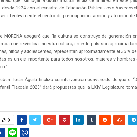
 señaló que “sin lugar a dudas instituir el día de la niñez en este pa
 desde 1924 con el ministro de Educación Pública José Vasconsel
 ser efectivamente el centro de preocupación, acción y atención de 
 de MORENA aseguró que “la cultura se construye de generación e
mos que reivindicar nuestra cultura; en este país son aproximada
iñas, niños y adolescentes, representan aproximadamente el 35 % de 
udas es un eje importante para todos nosotros, mujeres y hombres 
ón.”
 Rubén Terán Águila finalizó su intervención convencido de que el 
fantil Tlaxcala 2023” dará propuestas que la LXIV Legislatura to
0