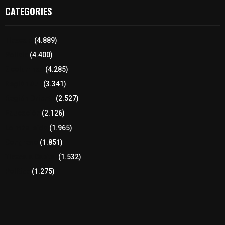
CATEGORIES
Tlaxcala
(4.889)
Policía
(4.400)
8 columnas
(4.285)
Región Sur
(3.341)
Región Oriente
(2.527)
Educación
(2.126)
Lo más leído
(1.965)
Congreso
(1.851)
Tlaxcala Capital
(1.532)
Política
(1.275)