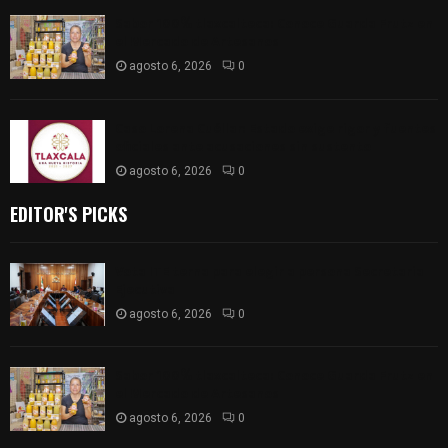
Sabor 100% tlaxcalteca: Conoce Guarda Frutz en
el Mercado de Artesanos
agosto 6, 2026
0
Caso Lorena Cuéllar: Estado exige rigor y fuentes
oficiales ante acusaciones sin sustento
agosto 6, 2026
0
EDITOR'S PICKS
Vota ITE terna para elegir a persona Secretaria
Ejecutiva
agosto 6, 2026
0
Sabor 100% tlaxcalteca: Conoce Guarda Frutz en
el Mercado de Artesanos
agosto 6, 2026
0