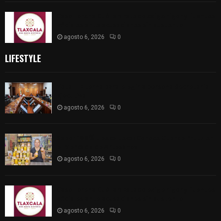
Caso Lorena Cuéllar: Estado exige rigor y fuentes
oficiales ante acusaciones sin sustento
agosto 6, 2026
0
LIFESTYLE
Vota ITE terna para elegir a persona Secretaria
Ejecutiva
agosto 6, 2026
0
Sabor 100% tlaxcalteca: Conoce Guarda Frutz en
el Mercado de Artesanos
agosto 6, 2026
0
Caso Lorena Cuéllar: Estado exige rigor y fuentes
oficiales ante acusaciones sin sustento
agosto 6, 2026
0