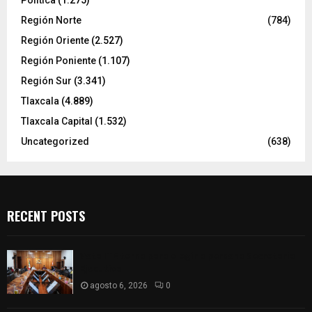
Política
(1.275)
Región Norte
(784)
Región Oriente
(2.527)
Región Poniente
(1.107)
Región Sur
(3.341)
Tlaxcala
(4.889)
Tlaxcala Capital
(1.532)
Uncategorized
(638)
RECENT POSTS
Vota ITE terna para elegir a persona Secretaria
Ejecutiva
agosto 6, 2026
0