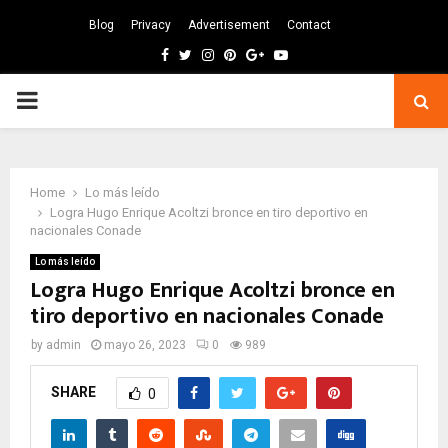
Blog
Privacy
Advertisement
Contact
Facebook
Twitter
Instagram
Pinterest
Google
Youtube
PRIMARY
MENU
Home
Lo más leído
Logra Hugo Enrique Acoltzi bronce en tiro deportivo en
nacionales Conade
Lo más leído
Logra Hugo Enrique Acoltzi bronce en
tiro deportivo en nacionales Conade
by
admin
mayo 26, 2023
0
989
SHARE
0