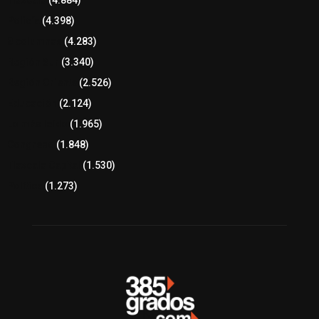
Tlaxcala
(4.884)
Policía
(4.398)
8 columnas
(4.283)
Región Sur
(3.340)
Región Oriente
(2.526)
Educación
(2.124)
Lo más leído
(1.965)
Congreso
(1.848)
Tlaxcala Capital
(1.530)
Política
(1.273)