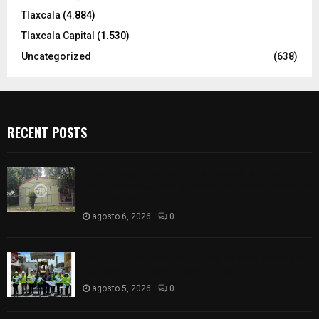
Tlaxcala
(4.884)
Tlaxcala Capital
(1.530)
Uncategorized
(638)
RECENT POSTS
Colegio legión de honor de Tlaxcala elimina
«militarizado» de su nombre tras orden de cierre
de la SEP federal
agosto 6, 2026
0
Realiza Ayuntamiento de SPM obra de pavimento
de adoquín en barrio de San Pedro
agosto 5, 2026
0