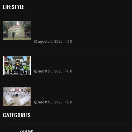
LIFESTYLE
Colegio legión de honor de Tlaxcala elimina
«militarizado» de su nombre tras orden de cierre
de la SEP federal
agosto 6, 2026
0
Realiza Ayuntamiento de SPM obra de pavimento
de adoquín en barrio de San Pedro
agosto 5, 2026
0
ISSSTE entrega 242 camas hospitalarias
eléctricas a unidades médicas del país
agosto 5, 2026
0
CATEGORIES