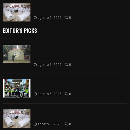
ISSSTE entrega 242 camas hospitalarias
eléctricas a unidades médicas del país
agosto 5, 2026
0
EDITOR'S PICKS
Colegio legión de honor de Tlaxcala elimina
«militarizado» de su nombre tras orden de cierre
de la SEP federal
agosto 6, 2026
0
Realiza Ayuntamiento de SPM obra de pavimento
de adoquín en barrio de San Pedro
agosto 5, 2026
0
ISSSTE entrega 242 camas hospitalarias
eléctricas a unidades médicas del país
agosto 5, 2026
0