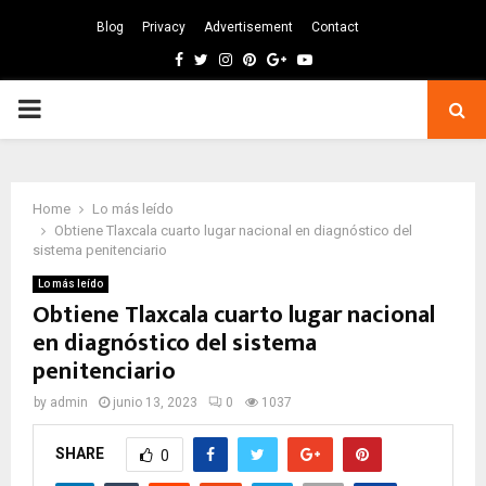
Blog
Privacy
Advertisement
Contact
Facebook
Twitter
Instagram
Pinterest
Google
Youtube
PRIMARY
MENU
Home
Lo más leído
Obtiene Tlaxcala cuarto lugar nacional en diagnóstico del
sistema penitenciario
Lo más leído
Obtiene Tlaxcala cuarto lugar nacional
en diagnóstico del sistema
penitenciario
by
admin
junio 13, 2023
0
1037
SHARE
0