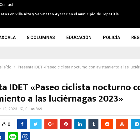
Contact
atos en Villa Alta y San Mateo Ayecac en el municipio de Tepetitla
AXCALA
8 COLUMNAS
EDUCACIÓN
POLICÍA
REG
 leído
Presenta IDET «Paseo ciclista nocturno con avistamiento a las luci
ta IDET «Paseo ciclista nocturno c
miento a las luciérnagas 2023»
io 19, 2023
0
869
0