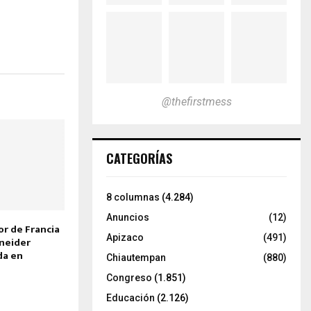
@thefirstmess
CATEGORÍAS
8 columnas
(4.284)
Anuncios
(12)
or de Francia
Apizaco
(491)
neider
da en
Chiautempan
(880)
Congreso
(1.851)
Educación
(2.126)