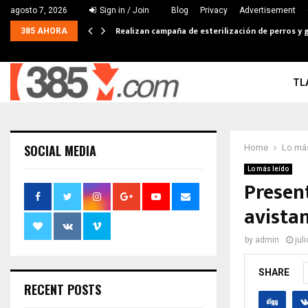
agosto 7, 2026
Sign in / Join
Blog
Privacy
Advertisement
Realizan campaña de esterilización de perros y g
385 AHORA
TL
SOCIAL MEDIA
Home
Lo más
Lo más leído
Presen
avista
by
admin
jul
SHARE
RECENT POSTS