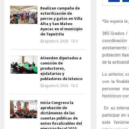
Realizan campaña de
esterilización de
perros y gatos en Villa
*Se espera la
Alta y San Mateo
Ayecac en el municipio
385 Grados / 
de Tepetitla
coordinación
agosto 6, 2026
0
avistamiento 
población tlax
Atienden diputados a
de la activació
comisión de
productores,
ejidatarios y
Lo anterior, 
pobladores de Ixtenco
con la finali
agosto 6, 2026
0
personas may
históricos con
Inicia Congreso la
aprobación de
En su interve
dictámenes de las
participar en
cuentas públicas de
este fenóme
entes fiscalizables del
ejercicio fiscal 2025