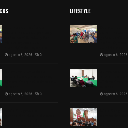
ICKS
LIFESTYLE
Realizan campaña de
Realizan camp
esterilización de perros y
esterilización 
gatos en Villa Alta y San
gatos en Villa 
Mateo Ayecac en el
Mateo Ayecac e
municipio de Tepetitla
municipio de T
agosto 6, 2026
0
agosto 6, 2026
Atienden diputados a
Atienden dipu
comisión de productores,
comisión de pr
ejidatarios y pobladores de
ejidatarios y 
Ixtenco
Ixtenco
agosto 6, 2026
0
agosto 6, 2026
Inicia Congreso la
Inicia Congreso
aprobación de dictámenes
aprobación de
de las cuentas públicas de
de las cuentas
entes fiscalizables del
entes fiscaliza