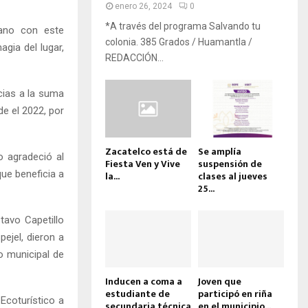
enero 26, 2024
0
*A través del programa Salvando tu
cano con este
colonia. 385 Grados / Huamantla /
gia del lugar,
REDACCIÓN...
cias a la suma
e el 2022, por
Zacatelco está de
Se amplía
o agradeció al
Fiesta Ven y Vive
suspensión de
ue beneficia a
la...
clases al jueves
25...
tavo Capetillo
pejel, dieron a
io municipal de
Inducen a coma a
Joven que
estudiante de
participó en riña
Ecoturístico a
secundaria técnica
en el municipio...