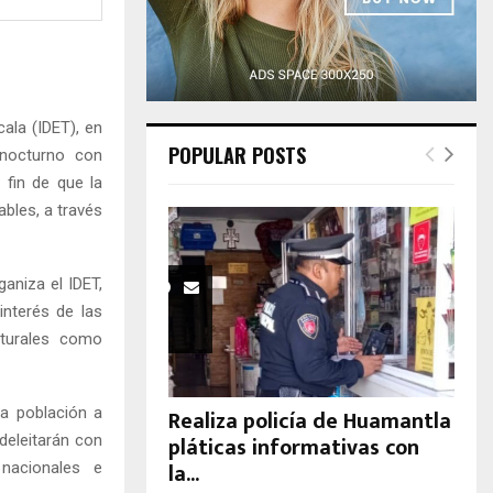
H
ala (IDET), en
POPULAR POSTS
 nocturno con
 fin de que la
ables, a través
aniza el IDET,
interés de las
aturales como
la población a
Realiza policía de Huamantla
pláticas informativas con
deleitarán con
la...
nacionales e