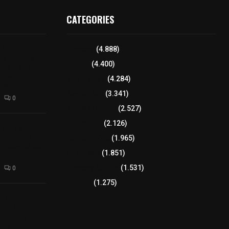
CATEGORIES
aña de
Tlaxcala
(4.888)
de perros y
Policía
(4.400)
Alta y San
n el
8 columnas
(4.284)
epetitla
Región Sur
(3.341)
0
Región Oriente
(2.527)
Educación
(2.126)
tados a
oductores,
Lo más leído
(1.965)
pobladores de
Congreso
(1.851)
Tlaxcala Capital
(1.531)
0
Política
(1.275)
 la
 dictámenes
 públicas de
bles del