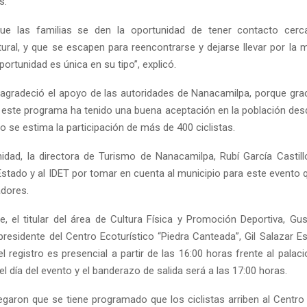
s.
e las familias se den la oportunidad de tener contacto cer
ral, y que se escapen para reencontrarse y dejarse llevar por la ma
ortunidad es única en su tipo”, explicó.
o agradeció el apoyo de las autoridades de Nanacamilpa, porque gra
 este programa ha tenido una buena aceptación en la población desd
o se estima la participación de más de 400 ciclistas.
idad, la directora de Turismo de Nanacamilpa, Rubí García Castill
Estado y al IDET por tomar en cuenta al municipio para este evento q
adores.
, el titular del área de Cultura Física y Promoción Deportiva, Gus
residente del Centro Ecoturístico “Piedra Canteada”, Gil Salazar Es
 registro es presencial a partir de las 16:00 horas frente al palac
l día del evento y el banderazo de salida será a las 17:00 horas.
aron que se tiene programado que los ciclistas arriben al Centro 