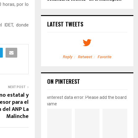
0 horas, por lo
LATEST TWEETS
l IDET, donde
etweet
Favorite
Reply
Retweet
Favorite
ON PINTEREST
NEXT POST
no estatal y
pinterest data error: Please add the board
sor para el
name
 del ANP La
Malinche