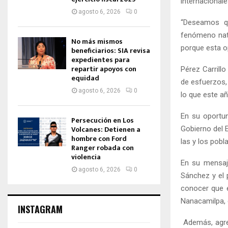
internacionale
agosto 6, 2026
0
“Deseamos qu
fenómeno natu
No más mismos
porque esta op
beneficiarios: SIA revisa
expedientes para
repartir apoyos con
Pérez Carrill
equidad
de esfuerzos,
agosto 6, 2026
0
lo que este añ
En su oportun
Persecución en Los
Volcanes: Detienen a
Gobierno del 
hombre con Ford
las y los pobl
Ranger robada con
violencia
En su mensaje
agosto 6, 2026
0
Sánchez y el p
conocer que el
Nanacamilpa, e
INSTAGRAM
Además, agreg