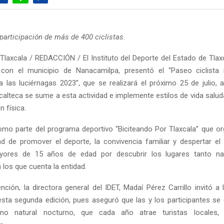
 participación de más de 400 ciclistas.
Tlaxcala / REDACCIÓN / El Instituto del Deporte del Estado de Tlaxc
 con el municipio de Nanacamilpa, presentó el “Paseo ciclista
a las luciérnagas 2023”, que se realizará el próximo 25 de julio, a
calteca se sume a esta actividad e implemente estilos de vida salud
n física.
como parte del programa deportivo “Biciteando Por Tlaxcala” que org
dad de promover el deporte, la convivencia familiar y despertar el 
ores de 15 años de edad por descubrir los lugares tanto n
 los que cuenta la entidad.
nción, la directora general del IDET, Madaí Pérez Carrillo invitó a 
 esta segunda edición, pues aseguró que las y los participantes se 
no natural nocturno, que cada año atrae turistas locales, 