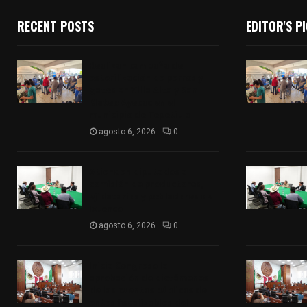
RECENT POSTS
EDITOR'S P
Realizan campaña de
esterilización de perros y
gatos en Villa Alta y San
Mateo Ayecac en el
municipio de Tepetitla
agosto 6, 2026
0
Atienden diputados a
comisión de productores,
ejidatarios y pobladores de
Ixtenco
agosto 6, 2026
0
Inicia Congreso la
aprobación de dictámenes
de las cuentas públicas de
entes fiscalizables del