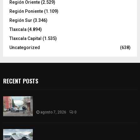
Región Oriente
(2.529)
Región Poniente
(1.109)
Región Sur
(3.346)
Tlaxcala
(4.894)
Tlaxcala Capital
(1.535)
Uncategorized
(638)
RECENT POSTS
Muere hombre al interior de salón de eventos en
Apizaco
agosto 7, 2026
0
Se accidenta camioneta sobre la carretera
México-Veracruz, a la altura de Hueyotlipan