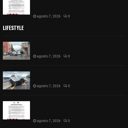
Chiautempan tras ser exhibido en redes por
presunto soborno
agosto 7, 2026
0
LIFESTYLE
Muere hombre al interior de salón de eventos en
Apizaco
agosto 7, 2026
0
Se accidenta camioneta sobre la carretera
México-Veracruz, a la altura de Hueyotlipan
agosto 7, 2026
0
Retiran de sus funciones a policía de
Chiautempan tras ser exhibido en redes por
presunto soborno
agosto 7, 2026
0