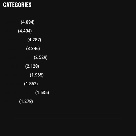
CATEGORIES
Tlaxcala
(4.894)
Policía
(4.404)
8 columnas
(4.287)
Región Sur
(3.346)
Región Oriente
(2.529)
Educación
(2.128)
Lo más leído
(1.965)
Congreso
(1.852)
Tlaxcala Capital
(1.535)
Política
(1.278)