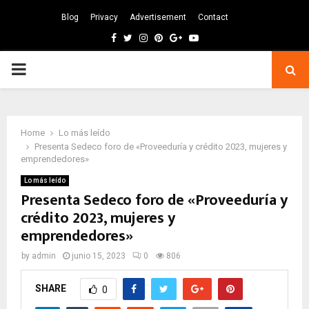
Blog
Privacy
Advertisement
Contact
Facebook
Twitter
Instagram
Pinterest
Google
Youtube
PRIMARY
MENU
Home
Lo más leído
Presenta Sedeco foro de «Proveeduría y crédito 2023, mujeres y
emprendedores»
Lo más leído
Presenta Sedeco foro de «Proveeduría y
crédito 2023, mujeres y
emprendedores»
by
admin
junio 15, 2023
0
806
SHARE
0