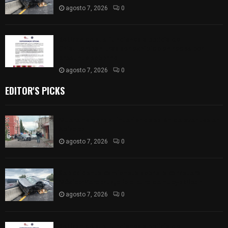
agosto 7, 2026
0
Retiran de sus funciones a policía de
Chiautempan tras ser exhibido en redes por
presunto soborno
agosto 7, 2026
0
EDITOR'S PICKS
Muere hombre al interior de salón de eventos en
Apizaco
agosto 7, 2026
0
Se accidenta camioneta sobre la carretera
México-Veracruz, a la altura de Hueyotlipan
agosto 7, 2026
0
Retiran de sus funciones a policía de