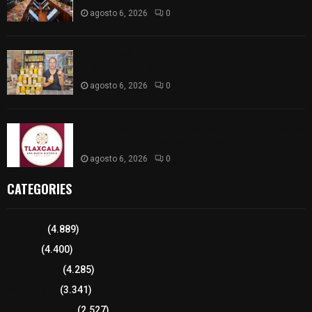
agosto 6, 2026
0
Sabor 100% tlaxcalteca: Conoce Guarda Frutz en
el Mercado de Artesanos
agosto 6, 2026
0
Caso Lorena Cuéllar: Estado exige rigor y fuentes
oficiales ante acusaciones sin sustento
agosto 6, 2026
0
CATEGORIES
Tlaxcala
(4.889)
Policía
(4.400)
8 columnas
(4.285)
Región Sur
(3.341)
Región Oriente
(2.527)