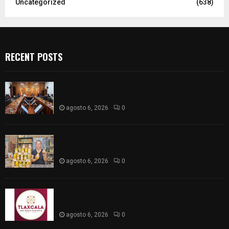
Uncategorized
(638)
RECENT POSTS
Vota ITE terna para elegir a persona Secretaria
Ejecutiva
agosto 6, 2026
0
Sabor 100% tlaxcalteca: Conoce Guarda Frutz en
el Mercado de Artesanos
agosto 6, 2026
0
Caso Lorena Cuéllar: Estado exige rigor y fuentes
oficiales ante acusaciones sin sustento
agosto 6, 2026
0