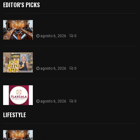
EDITOR'S PICKS
Vota ITE terna para elegir a persona Secretaria
Ejecutiva
agosto 6, 2026
0
Sabor 100% tlaxcalteca: Conoce Guarda Frutz en
el Mercado de Artesanos
agosto 6, 2026
0
Caso Lorena Cuéllar: Estado exige rigor y fuentes
oficiales ante acusaciones sin sustento
agosto 6, 2026
0
LIFESTYLE
Vota ITE terna para elegir a persona Secretaria
Ejecutiva