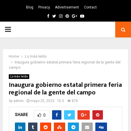
Blog
Privacy
Advertisement
Contact
Facebook
Twitter
Instagram
Pinterest
Google
Youtube
PRIMARY
MENU
Home
Lo más leído
Inaugura gobierno estatal primera feria regional de la gente del
campo
Lo más leído
Inaugura gobierno estatal primera feria
regional de la gente del campo
by
admin
mayo 25, 2023
0
878
SHARE
0