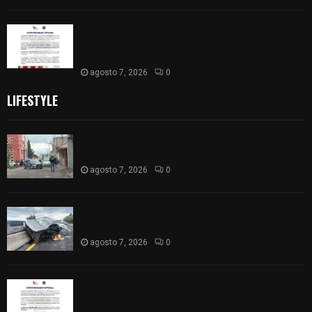
Retiran de sus funciones a policía de
Chiautempan tras ser exhibido en redes por
presunto soborno
agosto 7, 2026
0
LIFESTYLE
Muere hombre al interior de salón de eventos en
Apizaco
agosto 7, 2026
0
Se accidenta camioneta sobre la carretera
México-Veracruz, a la altura de Hueyotlipan
agosto 7, 2026
0
Retiran de sus funciones a policía de
Chiautempan tras ser exhibido en redes por
presunto soborno