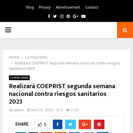
Blog
Privacy
Advertisement
Contact
Facebook
Twitter
Instagram
Pinterest
Google
Youtube
PRIMARY
MENU
Home
Lo más leído
Realizará COEPRIST segunda semana nacional contra riesgos
sanitarios 2023
Lo más leído
Realizará COEPRIST segunda semana
nacional contra riesgos sanitarios
2023
by
admin
abril 24, 2023
0
1133
SHARE
0