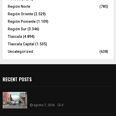
Región Norte
(785)
Región Oriente
(2.529)
Región Poniente
(1.109)
Región Sur
(3.346)
Tlaxcala
(4.894)
Tlaxcala Capital
(1.535)
Uncategorized
(638)
RECENT POSTS
Muere hombre al interior de salón de eventos en
Apizaco
agosto 7, 2026
0