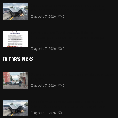
Se accidenta camioneta sobre la carretera
México-Veracruz, a la altura de Hueyotlipan
agosto 7, 2026
0
Retiran de sus funciones a policía de
Chiautempan tras ser exhibido en redes por
presunto soborno
agosto 7, 2026
0
EDITOR'S PICKS
Muere hombre al interior de salón de eventos en
Apizaco
agosto 7, 2026
0
Se accidenta camioneta sobre la carretera
México-Veracruz, a la altura de Hueyotlipan
agosto 7, 2026
0