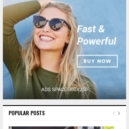
c
E
h
f
A
o
r
R
:
C
H
POPULAR POSTS