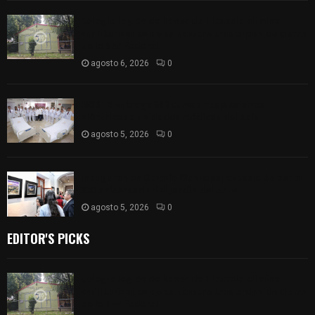
Colegio legión de honor de Tlaxcala elimina
«militarizado» de su nombre tras orden de cierre
de la SEP federal
agosto 6, 2026
0
ISSSTE entrega 242 camas hospitalarias
eléctricas a unidades médicas del país
agosto 5, 2026
0
Inauguran en Galería Municipal exposición por el
XXI aniversario del Jardín del Arte
agosto 5, 2026
0
EDITOR'S PICKS
Colegio legión de honor de Tlaxcala elimina
«militarizado» de su nombre tras orden de cierre
de la SEP federal