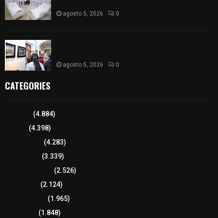
eléctricas a unidades médicas del país
agosto 5, 2026
0
Inauguran en Galería Municipal exposición por el
XXI aniversario del Jardín del Arte
agosto 5, 2026
0
CATEGORIES
Tlaxcala
(4.884)
Policía
(4.398)
8 columnas
(4.283)
Región Sur
(3.339)
Región Oriente
(2.526)
Educación
(2.124)
Lo más leído
(1.965)
Congreso
(1.848)