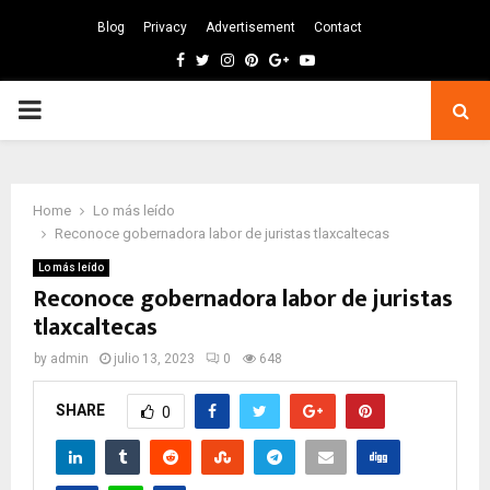
Blog
Privacy
Advertisement
Contact
Facebook
Twitter
Instagram
Pinterest
Google
Youtube
PRIMARY
MENU
Home
Lo más leído
Reconoce gobernadora labor de juristas tlaxcaltecas
Lo más leído
Reconoce gobernadora labor de juristas
tlaxcaltecas
by
admin
julio 13, 2023
0
648
SHARE
0