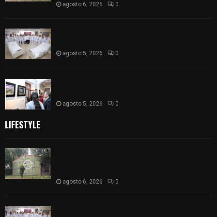
agosto 6, 2026
0
ISSSTE entrega 242 camas hospitalarias
eléctricas a unidades médicas del país
agosto 5, 2026
0
Inauguran en Galería Municipal exposición por el
XXI aniversario del Jardín del Arte
agosto 5, 2026
0
LIFESTYLE
Colegio legión de honor de Tlaxcala elimina
«militarizado» de su nombre tras orden de cierre
de la SEP federal
agosto 6, 2026
0
ISSSTE entrega 242 camas hospitalarias