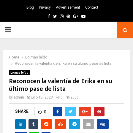
Blog
Privacy
Advertisement
Contact
Facebook
Twitter
Instagram
Pinterest
Google
Youtube
PRIMARY
MENU
Home
Lo más leído
Reconocen la valentía de Erika en su último pase de lista
Lo más leído
Reconocen la valentía de Erika en su
último pase de lista
by
admin
julio 15, 2023
0
2006
SHARE
0