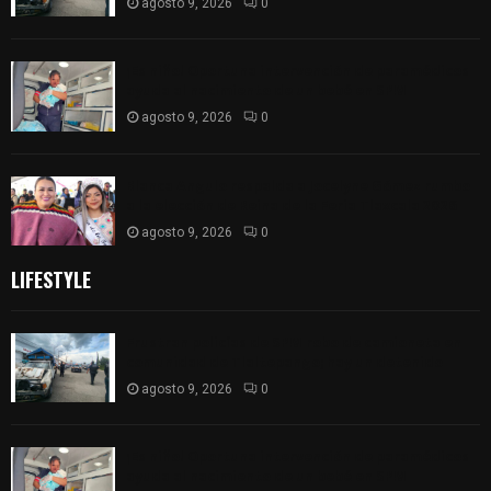
agosto 9, 2026
0
¡Es niño! Oportuna intervención de paramédicos
ayuda al nacimiento de un bebé en SPM
agosto 9, 2026
0
Blanca Angulo respalda a Jocelyne Gómez rumbo
a la elección de Reina de la Feria Tlaxcala 2026
agosto 9, 2026
0
LIFESTYLE
Frustran policías de SPM robo de camioneta en
comunidad de Tlaltepango; hay un detenido
agosto 9, 2026
0
¡Es niño! Oportuna intervención de paramédicos
ayuda al nacimiento de un bebé en SPM