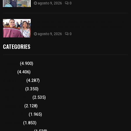
agosto 9, 2026
0
Blanca Angulo respalda a Jocelyne Gómez rumbo
a la elección de Reina de la Feria Tlaxcala 2026
agosto 9, 2026
0
CATEGORIES
Tlaxcala
(4.900)
Policía
(4.406)
8 columnas
(4.287)
Región Sur
(3.350)
Región Oriente
(2.535)
Educación
(2.128)
Lo más leído
(1.965)
Congreso
(1.853)