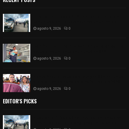
Frustran policías de SPM robo de camioneta en
comunidad de Tlaltepango; hay un detenido
agosto 9, 2026
0
¡Es niño! Oportuna intervención de paramédicos
ayuda al nacimiento de un bebé en SPM
agosto 9, 2026
0
Blanca Angulo respalda a Jocelyne Gómez rumbo
a la elección de Reina de la Feria Tlaxcala 2026
agosto 9, 2026
0
EDITOR'S PICKS
Frustran policías de SPM robo de camioneta en
comunidad de Tlaltepango; hay un detenido