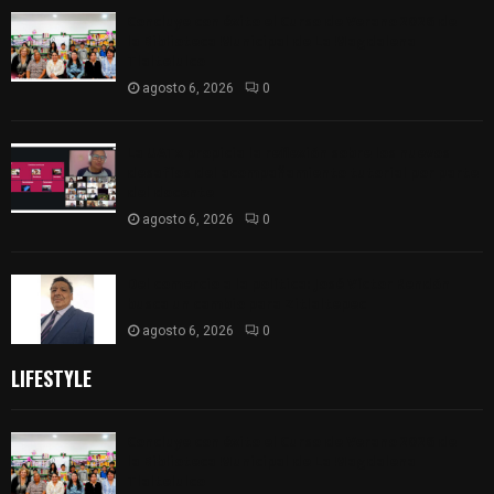
Concluye con éxito el Curso de Verano 2026 de
la Biblioteca Municipal de La Magdalena
Tlaltelulco
agosto 6, 2026
0
La UATx propicia la reflexión sobre los nuevos
desafíos del acompañamiento tutorial por parte
del docente
agosto 6, 2026
0
Del comercio a la política: José Víctor Rendón
busca un cambio para Zitlaltepec
agosto 6, 2026
0
LIFESTYLE
Concluye con éxito el Curso de Verano 2026 de
la Biblioteca Municipal de La Magdalena
Tlaltelulco