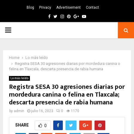
Blog
Privacy
Advertisement
Contact
Facebook
Twitter
Instagram
Pinterest
Google
Youtube
PRIMARY
MENU
Home
Lo más leído
Registra SESA 30 agresiones diarias por mordedura canina o
felina en Tlaxcala; descarta presencia de rabia humana
Lo más leído
Registra SESA 30 agresiones diarias por
mordedura canina o felina en Tlaxcala;
descarta presencia de rabia humana
by
admin
julio 16, 2023
0
1170
SHARE
0