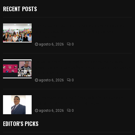
RECENT POSTS
Concluye con éxito el Curso de Verano 2026 de
la Biblioteca Municipal de La Magdalena
Tlaltelulco
agosto 6, 2026
0
La UATx propicia la reflexión sobre los nuevos
desafíos del acompañamiento tutorial por parte
del docente
agosto 6, 2026
0
Del comercio a la política: José Víctor Rendón
busca un cambio para Zitlaltepec
agosto 6, 2026
0
EDITOR'S PICKS