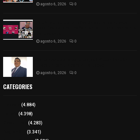
agosto 6, 2026
0
La UATx propicia la reflexión sobre los nuevos
desafíos del acompañamiento tutorial por parte
del docente
agosto 6, 2026
0
Del comercio a la política: José Víctor Rendón
busca un cambio para Zitlaltepec
agosto 6, 2026
0
CATEGORIES
Tlaxcala
(4.884)
Policía
(4.398)
8 columnas
(4.283)
Región Sur
(3.341)