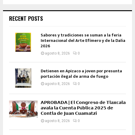
RECENT POSTS
Sabores y tradiciones se suman a la feria
Internacional del Arte Efímero y de la Dalia
2026
agosto 8, 2026
0
Detienen en Apizaco a joven por presunta
portación ilegal de arma de fuego
agosto 8, 2026
0
𝗔𝗣𝗥𝗢𝗕𝗔𝗗𝗔 | 𝗘𝗹 𝗖𝗼𝗻𝗴𝗿𝗲𝘀𝗼 𝗱𝗲 𝗧𝗹𝗮𝘅𝗰𝗮𝗹𝗮
𝗮𝘃𝗮𝗹𝗮 𝗹𝗮 𝗖𝘂𝗲𝗻𝘁𝗮 𝗣ú𝗯𝗹𝗶𝗰𝗮 𝟮𝟬𝟮𝟱 𝗱𝗲
𝗖𝗼𝗻𝘁𝗹𝗮 𝗱𝗲 𝗝𝘂𝗮𝗻 𝗖𝘂𝗮𝗺𝗮𝘁𝘇𝗶
agosto 8, 2026
0