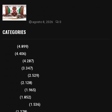
𝗔𝗣𝗥𝗢𝗕𝗔𝗗𝗔 | 𝗘𝗹 𝗖𝗼𝗻𝗴𝗿𝗲𝘀𝗼 𝗱𝗲 𝗧𝗹𝗮𝘅𝗰𝗮𝗹𝗮
𝗮𝘃𝗮𝗹𝗮 𝗹𝗮 𝗖𝘂𝗲𝗻𝘁𝗮 𝗣ú𝗯𝗹𝗶𝗰𝗮 𝟮𝟬𝟮𝟱 𝗱𝗲 𝗖𝗼𝗻𝘁𝗹𝗮 𝗱𝗲
𝗝𝘂𝗮𝗻 𝗖𝘂𝗮𝗺𝗮𝘁𝘇𝗶
agosto 8, 2026
0
CATEGORIES
Tlaxcala
(4.899)
Policía
(4.406)
8 columnas
(4.287)
Región Sur
(3.347)
Región Oriente
(2.529)
Educación
(2.128)
Lo más leído
(1.965)
Congreso
(1.852)
Tlaxcala Capital
(1.536)
Política
(1.278)