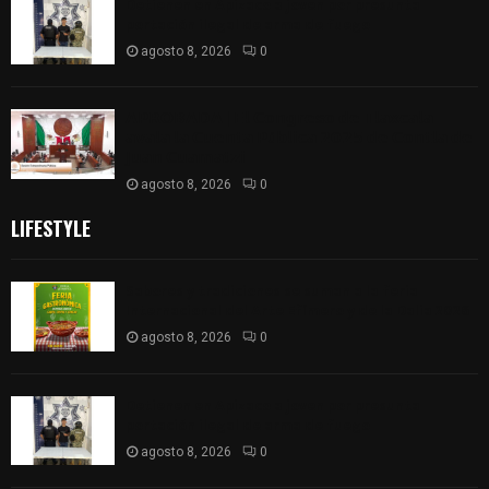
Detienen en Apizaco a joven por presunta
portación ilegal de arma de fuego
agosto 8, 2026
0
𝗔𝗣𝗥𝗢𝗕𝗔𝗗𝗔 | 𝗘𝗹 𝗖𝗼𝗻𝗴𝗿𝗲𝘀𝗼 𝗱𝗲 𝗧𝗹𝗮𝘅𝗰𝗮𝗹𝗮
𝗮𝘃𝗮𝗹𝗮 𝗹𝗮 𝗖𝘂𝗲𝗻𝘁𝗮 𝗣ú𝗯𝗹𝗶𝗰𝗮 𝟮𝟬𝟮𝟱 𝗱𝗲 𝗖𝗼𝗻𝘁𝗹𝗮 𝗱𝗲
𝗝𝘂𝗮𝗻 𝗖𝘂𝗮𝗺𝗮𝘁𝘇𝗶
agosto 8, 2026
0
LIFESTYLE
Sabores y tradiciones se suman a la feria
Internacional del Arte Efímero y de la Dalia 2026
agosto 8, 2026
0
Detienen en Apizaco a joven por presunta
portación ilegal de arma de fuego
agosto 8, 2026
0