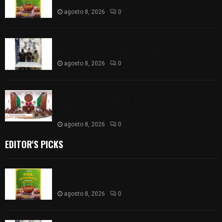
agosto 8, 2026
0
Detienen en Apizaco a joven por presunta
portación ilegal de arma de fuego
agosto 8, 2026
0
𝗔𝗣𝗥𝗢𝗕𝗔𝗗𝗔 | 𝗘𝗹 𝗖𝗼𝗻𝗴𝗿𝗲𝘀𝗼 𝗱𝗲 𝗧𝗹𝗮𝘅𝗰𝗮𝗹𝗮
𝗮𝘃𝗮𝗹𝗮 𝗹𝗮 𝗖𝘂𝗲𝗻𝘁𝗮 𝗣ú𝗯𝗹𝗶𝗰𝗮 𝟮𝟬𝟮𝟱 𝗱𝗲 𝗖𝗼𝗻𝘁𝗹𝗮 𝗱𝗲
𝗝𝘂𝗮𝗻 𝗖𝘂𝗮𝗺𝗮𝘁𝘇𝗶
agosto 8, 2026
0
EDITOR'S PICKS
Sabores y tradiciones se suman a la feria
Internacional del Arte Efímero y de la Dalia 2026
agosto 8, 2026
0