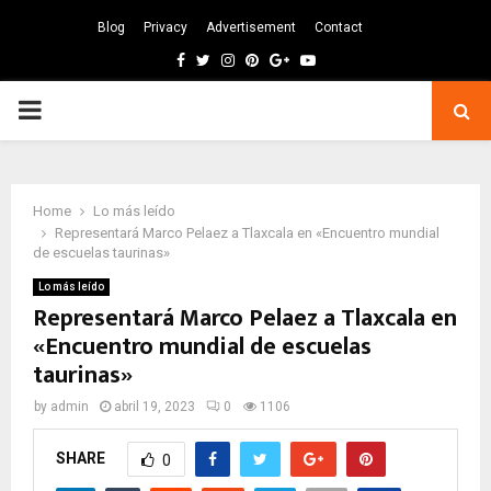
Blog
Privacy
Advertisement
Contact
Facebook
Twitter
Instagram
Pinterest
Google
Youtube
PRIMARY
MENU
Home
Lo más leído
Representará Marco Pelaez a Tlaxcala en «Encuentro mundial
de escuelas taurinas»
Lo más leído
Representará Marco Pelaez a Tlaxcala en
«Encuentro mundial de escuelas
taurinas»
by
admin
abril 19, 2023
0
1106
SHARE
0