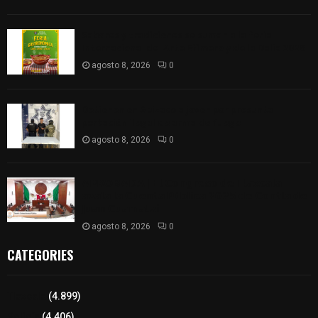
Sabores y tradiciones se suman a la feria
Internacional del Arte Efímero y de la Dalia 2026
agosto 8, 2026
0
Detienen en Apizaco a joven por presunta
portación ilegal de arma de fuego
agosto 8, 2026
0
𝗔𝗣𝗥𝗢𝗕𝗔𝗗𝗔 | 𝗘𝗹 𝗖𝗼𝗻𝗴𝗿𝗲𝘀𝗼 𝗱𝗲 𝗧𝗹𝗮𝘅𝗰𝗮𝗹𝗮
𝗮𝘃𝗮𝗹𝗮 𝗹𝗮 𝗖𝘂𝗲𝗻𝘁𝗮 𝗣ú𝗯𝗹𝗶𝗰𝗮 𝟮𝟬𝟮𝟱 𝗱𝗲 𝗖𝗼𝗻𝘁𝗹𝗮 𝗱𝗲
𝗝𝘂𝗮𝗻 𝗖𝘂𝗮𝗺𝗮𝘁𝘇𝗶
agosto 8, 2026
0
CATEGORIES
Tlaxcala
(4.899)
Policía
(4.406)