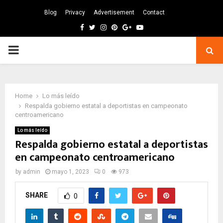
Blog
Privacy
Advertisement
Contact
Facebook
Twitter
Instagram
Pinterest
Google
Youtube
PRIMARY
MENU
Home
Lo más leído
Respalda gobierno estatal a deportistas en campeonato
centroamericano
Lo más leído
Respalda gobierno estatal a deportistas
en campeonato centroamericano
by
admin
mayo 1, 2023
0
973
SHARE
0