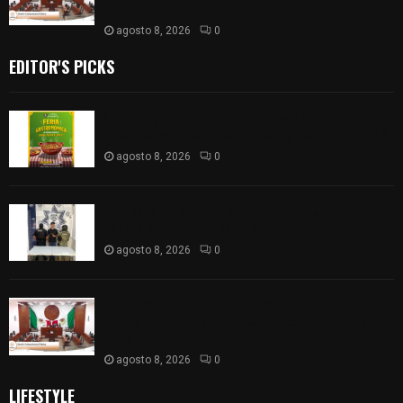
𝗝𝘂𝗮𝗻 𝗖𝘂𝗮𝗺𝗮𝘁𝘇𝗶
agosto 8, 2026
0
EDITOR'S PICKS
Sabores y tradiciones se suman a la feria
Internacional del Arte Efímero y de la Dalia 2026
agosto 8, 2026
0
Detienen en Apizaco a joven por presunta
portación ilegal de arma de fuego
agosto 8, 2026
0
𝗔𝗣𝗥𝗢𝗕𝗔𝗗𝗔 | 𝗘𝗹 𝗖𝗼𝗻𝗴𝗿𝗲𝘀𝗼 𝗱𝗲 𝗧𝗹𝗮𝘅𝗰𝗮𝗹𝗮
𝗮𝘃𝗮𝗹𝗮 𝗹𝗮 𝗖𝘂𝗲𝗻𝘁𝗮 𝗣ú𝗯𝗹𝗶𝗰𝗮 𝟮𝟬𝟮𝟱 𝗱𝗲 𝗖𝗼𝗻𝘁𝗹𝗮 𝗱𝗲
𝗝𝘂𝗮𝗻 𝗖𝘂𝗮𝗺𝗮𝘁𝘇𝗶
agosto 8, 2026
0
LIFESTYLE