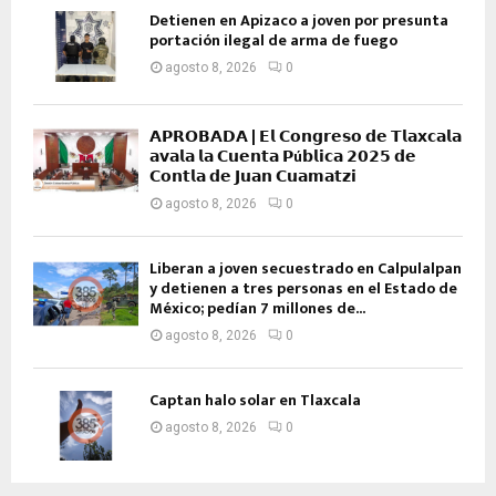
Detienen en Apizaco a joven por presunta
portación ilegal de arma de fuego
agosto 8, 2026
0
𝗔𝗣𝗥𝗢𝗕𝗔𝗗𝗔 | 𝗘𝗹 𝗖𝗼𝗻𝗴𝗿𝗲𝘀𝗼 𝗱𝗲 𝗧𝗹𝗮𝘅𝗰𝗮𝗹𝗮
𝗮𝘃𝗮𝗹𝗮 𝗹𝗮 𝗖𝘂𝗲𝗻𝘁𝗮 𝗣ú𝗯𝗹𝗶𝗰𝗮 𝟮𝟬𝟮𝟱 𝗱𝗲
𝗖𝗼𝗻𝘁𝗹𝗮 𝗱𝗲 𝗝𝘂𝗮𝗻 𝗖𝘂𝗮𝗺𝗮𝘁𝘇𝗶
agosto 8, 2026
0
Liberan a joven secuestrado en Calpulalpan
y detienen a tres personas en el Estado de
México; pedían 7 millones de...
agosto 8, 2026
0
Captan halo solar en Tlaxcala
agosto 8, 2026
0