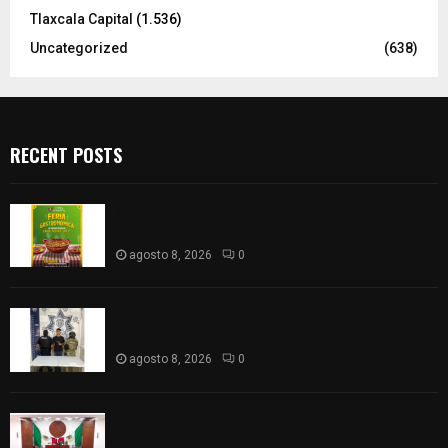
Tlaxcala Capital
(1.536)
Uncategorized
(638)
RECENT POSTS
Sabores y tradiciones se suman a la feria
Internacional del Arte Efímero y de la Dalia 2026
agosto 8, 2026
0
Detienen en Apizaco a joven por presunta
portación ilegal de arma de fuego
agosto 8, 2026
0
𝗔𝗣𝗥𝗢𝗕𝗔𝗗𝗔 | 𝗘𝗹 𝗖𝗼𝗻𝗴𝗿𝗲𝘀𝗼 𝗱𝗲 𝗧𝗹𝗮𝘅𝗰𝗮𝗹𝗮
𝗮𝘃𝗮𝗹𝗮 𝗹𝗮 𝗖𝘂𝗲𝗻𝘁𝗮 𝗣ú𝗯𝗹𝗶𝗰𝗮 𝟮𝟬𝟮𝟱 𝗱𝗲 𝗖𝗼𝗻𝘁𝗹𝗮 𝗱𝗲