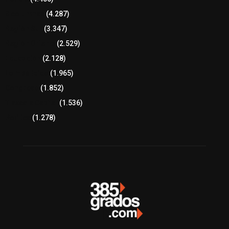
8 columnas
(4.287)
Región Sur
(3.347)
Región Oriente
(2.529)
Educación
(2.128)
Lo más leído
(1.965)
Congreso
(1.852)
Tlaxcala Capital
(1.536)
Política
(1.278)