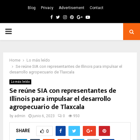
Blog
Privacy
Advertisement
Contact
Facebook
Twitter
Instagram
Pinterest
Google
Youtube
PRIMARY
MENU
Home
Lo más leído
Se reúne SIA con representantes de Illinois para impulsar el
desarrollo agropecuario de Tlaxcala
Lo más leído
Se reúne SIA con representantes de
Illinois para impulsar el desarrollo
agropecuario de Tlaxcala
by
admin
junio 6, 2023
0
950
SHARE
0