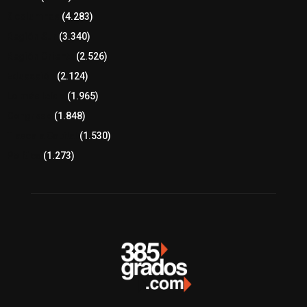
8 columnas
(4.283)
Región Sur
(3.340)
Región Oriente
(2.526)
Educación
(2.124)
Lo más leído
(1.965)
Congreso
(1.848)
Tlaxcala Capital
(1.530)
Política
(1.273)