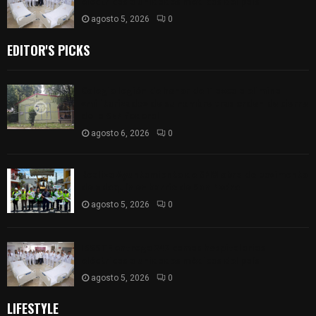
eléctricas a unidades médicas del país
agosto 5, 2026
0
EDITOR'S PICKS
Colegio legión de honor de Tlaxcala elimina
«militarizado» de su nombre tras orden de cierre
de la SEP federal
agosto 6, 2026
0
Realiza Ayuntamiento de SPM obra de pavimento
de adoquín en barrio de San Pedro
agosto 5, 2026
0
ISSSTE entrega 242 camas hospitalarias
eléctricas a unidades médicas del país
agosto 5, 2026
0
LIFESTYLE