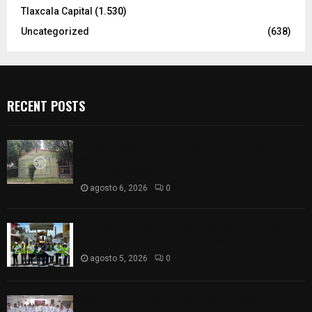
Tlaxcala Capital
(1.530)
Uncategorized
(638)
RECENT POSTS
Colegio legión de honor de Tlaxcala elimina
«militarizado» de su nombre tras orden de cierre
de la SEP federal
agosto 6, 2026
0
Realiza Ayuntamiento de SPM obra de pavimento
de adoquín en barrio de San Pedro
agosto 5, 2026
0
ISSSTE entrega 242 camas hospitalarias