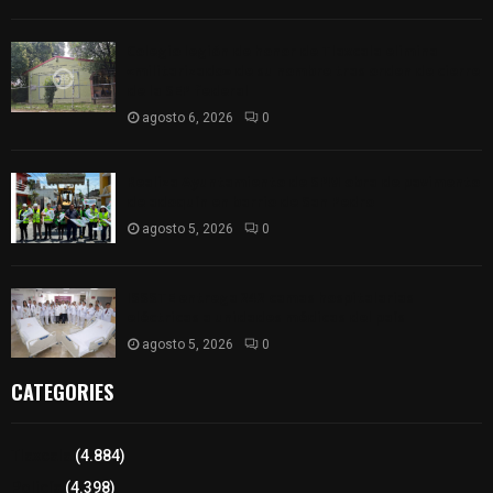
Colegio legión de honor de Tlaxcala elimina
«militarizado» de su nombre tras orden de cierre
de la SEP federal
agosto 6, 2026
0
Realiza Ayuntamiento de SPM obra de pavimento
de adoquín en barrio de San Pedro
agosto 5, 2026
0
ISSSTE entrega 242 camas hospitalarias
eléctricas a unidades médicas del país
agosto 5, 2026
0
CATEGORIES
Tlaxcala
(4.884)
Policía
(4.398)