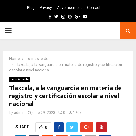
Blog
Privacy
Advertisement
Contact
Facebook
Twitter
Instagram
Pinterest
Google
Youtube
PRIMARY
MENU
Home
Lo más leído
Tlaxcala, a la vanguardia en materia de registro y certificación
escolar a nivel nacional
Lo más leído
Tlaxcala, a la vanguardia en materia de
registro y certificación escolar a nivel
nacional
by
admin
junio 29, 2023
0
1207
SHARE
0