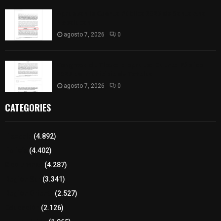
Aprueban la Cuenta Pública 2025 de Santa Ana
Nopalucan
agosto 7, 2026
0
Congreso de Tlaxcala aprueba Cuenta Pública
2025 del municipio de Totolac
agosto 7, 2026
0
CATEGORIES
Tlaxcala
(4.892)
Policía
(4.402)
8 columnas
(4.287)
Región Sur
(3.341)
Región Oriente
(2.527)
Educación
(2.126)