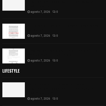
Chiautempan tras ser exhibido en redes por
presunto soborno
agosto 7, 2026
0
Aprueban la Cuenta Pública 2025 de Santa Ana
Nopalucan
agosto 7, 2026
0
Congreso de Tlaxcala aprueba Cuenta Pública
2025 del municipio de Totolac
agosto 7, 2026
0
LIFESTYLE
Retiran de sus funciones a policía de
Chiautempan tras ser exhibido en redes por
presunto soborno
agosto 7, 2026
0