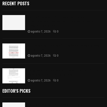
RECENT POSTS
Retiran de sus funciones a policía de
Chiautempan tras ser exhibido en redes por
presunto soborno
agosto 7, 2026
0
Aprueban la Cuenta Pública 2025 de Santa Ana
Nopalucan
agosto 7, 2026
0
Congreso de Tlaxcala aprueba Cuenta Pública
2025 del municipio de Totolac
agosto 7, 2026
0
EDITOR'S PICKS
Retiran de sus funciones a policía de