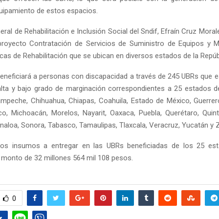
equipamiento de estos espacios.
neral de Rehabilitación e Inclusión Social del Sndif, Efraín Cruz Moral
proyecto Contratación de Servicios de Suministro de Equipos y M
cas de Rehabilitación que se ubican en diversos estados de la Repúb
 beneficiará a personas con discapacidad a través de 245 UBRs que 
alta y bajo grado de marginación correspondientes a 25 estados de
Reply
Retweet
Favorite
Reply
R
ampeche, Chihuahua, Chiapas, Coahuila, Estado de México, Guerrer
sco, Michoacán, Morelos, Nayarit, Oaxaca, Puebla, Querétaro, Qui
Sinaloa, Sonora, Tabasco, Tamaulipas, Tlaxcala, Veracruz, Yucatán y
los insumos a entregar en las UBRs beneficiadas de los 25 est
 monto de 32 millones 564 mil 108 pesos.
0