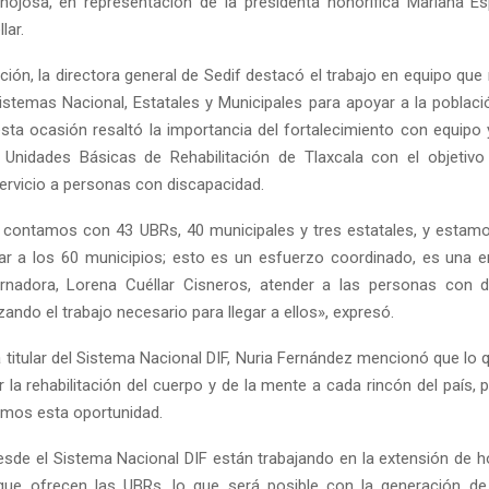
nojosa, en representación de la presidenta honorífica Mariana E
lar.
ción, la directora general de Sedif destacó el trabajo en equipo que
Sistemas Nacional, Estatales y Municipales para apoyar a la poblac
esta ocasión resaltó la importancia del fortalecimiento con equipo 
 Unidades Básicas de Rehabilitación de Tlaxcala con el objetivo
servicio a personas con discapacidad.
contamos con 43 UBRs, 40 municipales y tres estatales, y estam
gar a los 60 municipios; esto es un esfuerzo coordinado, es una
rnadora, Lorena Cuéllar Cisneros, atender a las personas con d
ando el trabajo necesario para llegar a ellos», expresó.
a titular del Sistema Nacional DIF, Nuria Fernández mencionó que lo 
r la rehabilitación del cuerpo y de la mente a cada rincón del país,
mos esta oportunidad.
sde el Sistema Nacional DIF están trabajando en la extensión de ho
 que ofrecen las UBRs, lo que será posible con la generación de