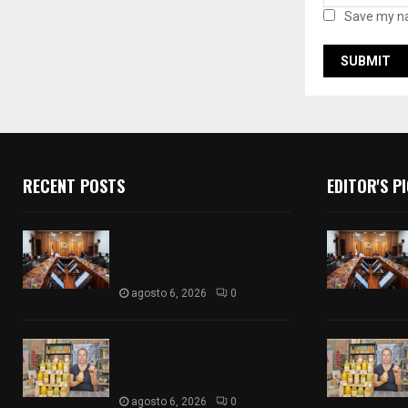
Save my na
RECENT POSTS
EDITOR'S P
Vota ITE terna para elegir a
persona Secretaria
Ejecutiva
agosto 6, 2026
0
Sabor 100% tlaxcalteca:
Conoce Guarda Frutz en el
Mercado de Artesanos
agosto 6, 2026
0