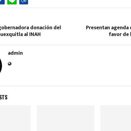
gobernadora donación del
Presentan agenda d
uexquitla al INAH
favor de
admin
STS