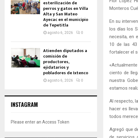
Flor López Hi
esterilización de
perros y gatos en Villa
Monteros Cuél
Alta y San Mateo
Ayecac en el municipio
En su interven
de Tepetitla
los días los 
agosto 6, 2026
0
necesita, en 
10 de las 43
Atienden diputados a
fortalecer el 
comisión de
productores,
«Actualmente 
ejidatarios y
pobladores de Ixtenco
ciento de lle
nuestra Gobe
agosto 6, 2026
0
estamos realiz
Al respecto, l
INSTAGRAM
hacer es lleva
todos merece
Please enter an Access Token
Agregó que de
de servicios