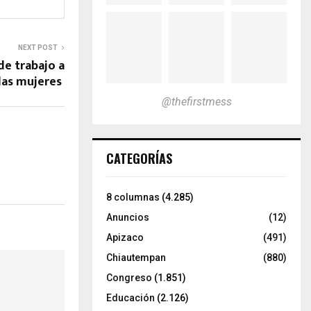
NEXT POST
e trabajo a
 las mujeres
@thefirstmess
CATEGORÍAS
8 columnas
(4.285)
Anuncios
(12)
Apizaco
(491)
Chiautempan
(880)
Congreso
(1.851)
Educación
(2.126)