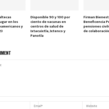
altecas
Disponible 90 y 100 por
Firman Bienest
ugar en los
ciento de vacunas en
Beneficencia Pú
oamericanos y
centros de salud de
pensiones civi
23
Ixtacuixtla, Ixtenco y
de colaboraci
Panotla
MMENT