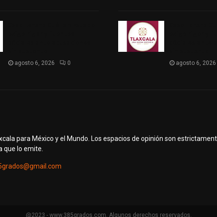
Caso Lorena Cuéllar: Estado
Caso Lorena Cu
exige rigor y fuentes
exige rigor y f
oficiales ante acusaciones
oficiales ante 
sin sustento
sin sustento
agosto 6, 2026
0
agosto 6, 2026
axcala para México y el Mundo. Los espacios de opinión son estrictamen
a que lo emite.
5grados@gmail.com
@2023 - www.385grados.com. Algunos derechos reservados.