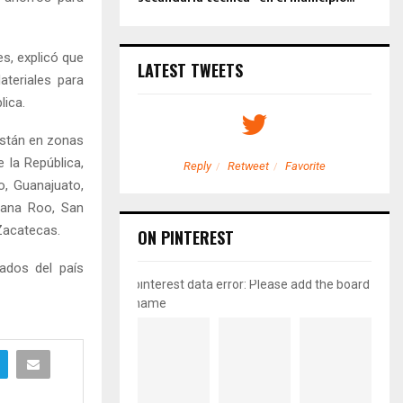
es, explicó que
LATEST TWEETS
ateriales para
lica.
están en zonas
 la República,
etweet
Favorite
Reply
Retweet
Favorite
o, Guanajuato,
ntana Roo, San
 Zacatecas.
ON PINTEREST
ados del país
pinterest data error: Please add the board
name