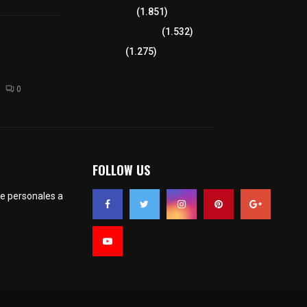
Congreso
(1.851)
Tlaxcala Capital
(1.532)
éllar: Estado
uentes
Política
(1.275)
acusaciones
0
FOLLOW US
te personales a