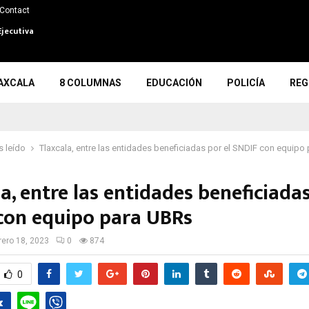
Contact
Ejecutiva
AXCALA
8 COLUMNAS
EDUCACIÓN
POLICÍA
REG
 leído
Tlaxcala, entre las entidades beneficiadas por el SNDIF con equip
a, entre las entidades beneficiadas
con equipo para UBRs
rero 18, 2023
0
874
0