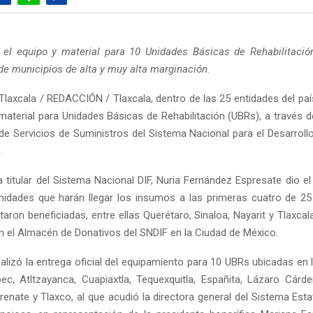
ó el equipo y material para 10 Unidades Básicas de Rehabilitaci
de municipios de alta y muy alta marginación.
Tlaxcala / REDACCIÓN / Tlaxcala, dentro de las 25 entidades del paí
material para Unidades Básicas de Rehabilitación (UBRs), a través d
de Servicios de Suministros del Sistema Nacional para el Desarrollo 
.
la titular del Sistema Nacional DIF, Nuria Fernández Espresate dio e
unidades que harán llegar los insumos a las primeras cuatro de 25
taron beneficiadas, entre ellas Querétaro, Sinaloa, Nayarit y Tlaxcal
en el Almacén de Donativos del SNDIF en la Ciudad de México.
alizó la entrega oficial del equipamiento para 10 UBRs ubicadas en 
ec, Atltzayanca, Cuapiaxtla, Tequexquitla, Españita, Lázaro Cárden
renate y Tlaxco, al que acudió la directora general del Sistema Estat