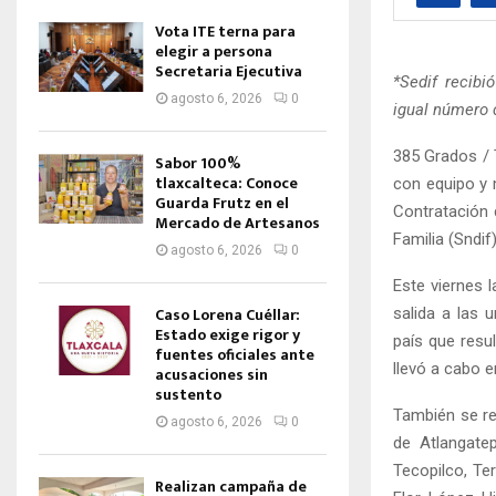
Vota ITE terna para
elegir a persona
Secretaria Ejecutiva
*Sedif recibi
agosto 6, 2026
0
igual número 
385 Grados / 
Sabor 100%
tlaxcalteca: Conoce
con equipo y 
Guarda Frutz en el
Contratación 
Mercado de Artesanos
Familia (Sndif)
agosto 6, 2026
0
Este viernes 
Caso Lorena Cuéllar:
salida a las 
Estado exige rigor y
país que resul
fuentes oficiales ante
llevó a cabo 
acusaciones sin
sustento
También se re
agosto 6, 2026
0
de Atlangatep
Tecopilco, Ter
Realizan campaña de