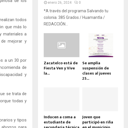
spinosa de los
enero 26, 2024
0
*A través del programa Salvando tu
colonia. 385 Grados / Huamantla /
 realizan todos
REDACCIÓN...
ión que más lo
y materiales a
 de mejorar y
os a un 30 por
Zacatelco está de
Se amplía
 encomienda de
Fiesta Ven y Vive
suspensión de
la...
clases al jueves
iscapacidad y
25...
que se trata de
 porque todas y
Inducen a coma a
Joven que
rarios y tipos
estudiante de
participó en riña
secundaria técnica
en el municipio...
 ahorros para