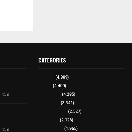
CATEGORIES
para elegir a
Tlaxcala
(4.889)
aria
Policía
(4.400)
8 columnas
(4.285)
0
Región Sur
(3.341)
xcalteca:
Región Oriente
(2.527)
Frutz en el
Educación
(2.126)
tesanos
Lo más leído
(1.965)
0