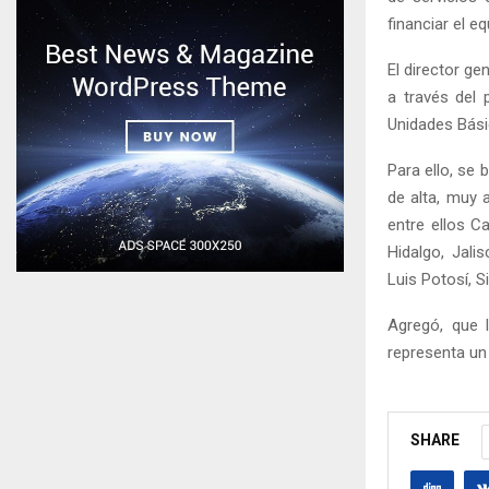
financiar el 
El director ge
a través del 
Unidades Bási
Para ello, se
de alta, muy 
entre ellos C
Hidalgo, Jali
Luis Potosí, 
Agregó, que 
representa un
SHARE