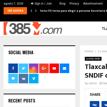
agosto 7, 2026
Sign in / Join
Blog
Privacy
Advertisement
Vota ITE terna para elegir a persona Secretaria 
385 AHORA
TL
SOCIAL MEDIA
Home
Lo más
Lo más leído
Tlaxcal
SNDIF 
by
admin
feb
SHARE
RECENT POSTS