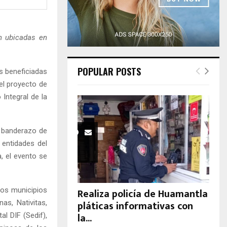
H
ón ubicadas en
POPULAR POSTS
s beneficiadas
el proyecto de
Integral de la
l banderazo de
 entidades del
a, el evento se
los municipios
Realiza policía de Huamantla
pláticas informativas con
as, Nativitas,
la...
al DIF (Sedif),