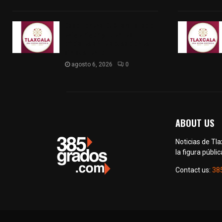
Caso Lorena Cuéllar: Estado
exige rigor y fuentes
oficiales ante acusaciones
sin sustento
agosto 6, 2026
0
ABOUT US
Noticias de Tl
la figura públic
Contact us:
38