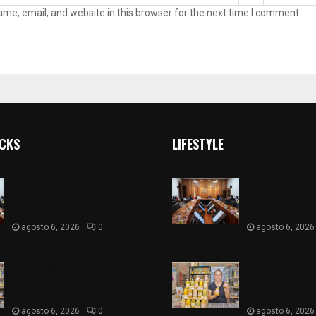
me, email, and website in this browser for the next time I comment.
ICKS
LIFESTYLE
Vota ITE terna para elegir a
Vota ITE terna 
persona Secretaria
persona Secret
Ejecutiva
Ejecutiva
agosto 6, 2026
0
agosto 6, 2026
Sabor 100% tlaxcalteca:
Sabor 100% tla
Conoce Guarda Frutz en el
Conoce Guarda 
Mercado de Artesanos
Mercado de Ar
agosto 6, 2026
0
agosto 6, 2026