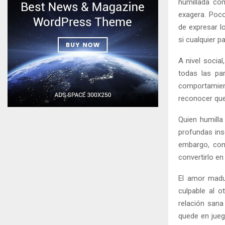
humillada co
exagera. Poco
de expresar l
si cualquier 
A nivel socia
todas las par
comportamien
reconocer que 
Quien humilla
profundas ins
embargo, com
convertirlo en 
El amor madur
culpable al o
relación sana
quede en jueg