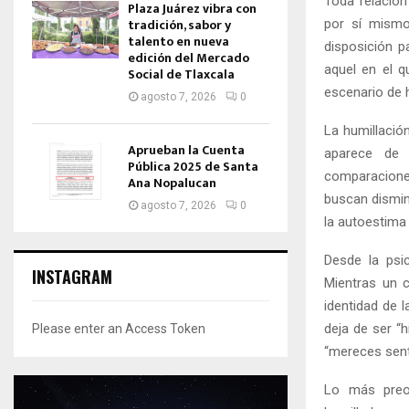
Toda relación
Plaza Juárez vibra con
tradición, sabor y
por sí mismo
talento en nueva
disposición p
edición del Mercado
aquel en el 
Social de Tlaxcala
escenario de h
agosto 7, 2026
0
La humillació
Aprueban la Cuenta
aparece de m
Pública 2025 de Santa
comparaciones
Ana Nopalucan
buscan dismin
agosto 7, 2026
0
la autoestima 
Desde la psic
INSTAGRAM
Mientras un c
identidad de 
deja de ser “h
Please enter an Access Token
“mereces sent
Lo más preoc