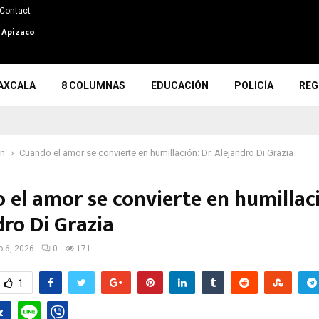
Contact
n Apizaco
AXCALA
8 COLUMNAS
EDUCACIÓN
POLICÍA
REG
ón
Cuando el amor se convierte en humillación: Dr. Alejandro Di Grazia
 el amor se convierte en humillaci
dro Di Grazia
io 6, 2026
0
171
1