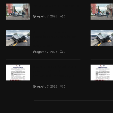
Muere hombre al interior de
salón de eventos en Apizaco
agosto 7, 2026
0
Se accidenta camioneta
sobre la carretera México-
Veracruz, a la altura de
Hueyotlipan
agosto 7, 2026
0
Retiran de sus funciones a
policía de Chiautempan tras
ser exhibido en redes por
presunto soborno
agosto 7, 2026
0