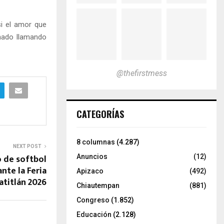
i el amor que
inado llamando
@thefirstmess
CATEGORÍAS
8 columnas
(4.287)
NEXT POST
 de softbol
Anuncios
(12)
nte la Feria
Apizaco
(492)
atitlán 2026
Chiautempan
(881)
Congreso
(1.852)
Educación
(2.128)