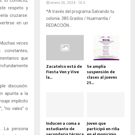
 El conflicto,
enero 26, 2024
0
ste respeto y
*A través del programa Salvando tu
ería cruzarse:
colonia. 385 Grados / Huamantla /
ertirse en un
REDACCIÓN...
. Muchas veces
s constantes,
omentarios que
 profundamente
Zacatelco está de
Se amplía
Fiesta Ven y Vive
suspensión de
la...
clases al jueves
25...
ple discusión.
ón apunta a la
saje implícito
”, “no vales” o
Inducen a coma a
Joven que
estudiante de
participó en riña
e. La persona
secundaria técnica
en el municipio...