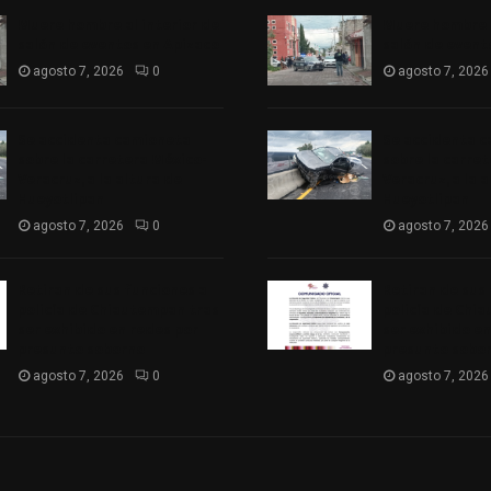
Muere hombre al interior de
Muere hombre a
salón de eventos en Apizaco
salón de event
agosto 7, 2026
0
agosto 7, 2026
Se accidenta camioneta
Se accidenta 
sobre la carretera México-
sobre la carre
Veracruz, a la altura de
Veracruz, a la 
Hueyotlipan
Hueyotlipan
agosto 7, 2026
0
agosto 7, 2026
Retiran de sus funciones a
Retiran de sus
policía de Chiautempan tras
policía de Chi
ser exhibido en redes por
ser exhibido en
presunto soborno
presunto sobo
agosto 7, 2026
0
agosto 7, 2026