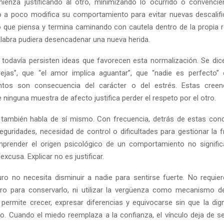
mienza justificando al otro, minimizando lo ocurrido o convenci
 a poco modifica su comportamiento para evitar nuevas descalifi
o que piensa y termina caminando con cautela dentro de la propia 
palabra pudiera desencadenar una nueva herida.
l, todavía persisten ideas que favorecen esta normalización. Se dic
ejas”, que “el amor implica aguantar”, que “nadie es perfecto”
tos son consecuencia del carácter o del estrés. Estas creenci
Reply
Retweet
Favorite
Reply
R
ninguna muestra de afecto justifica perder el respeto por el otro.
 también habla de sí mismo. Con frecuencia, detrás de estas con
eguridades, necesidad de control o dificultades para gestionar la fr
prender el origen psicológico de un comportamiento no significa
excusa. Explicar no es justificar.
o no necesita disminuir a nadie para sentirse fuerte. No requier
tro para conservarlo, ni utilizar la vergüenza como mecanismo d
 permite crecer, expresar diferencias y equivocarse sin que la dig
o. Cuando el miedo reemplaza a la confianza, el vínculo deja de se