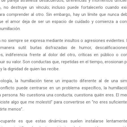
 de pareja atraviesa desacuerdos, diferencias y momentos difíciles.
, no destruye un vínculo; incluso puede fortalecerlo cuando exi
ara comprender al otro. Sin embargo, hay un límite que nunca deb
que el amor deja de ser un espacio de cuidado y comienza a conv
umillación.
n no siempre se expresa mediante insultos o agresiones evidentes
anera sutil: burlas disfrazadas de humor, descalificacione
, indiferencia frente al dolor del otro, críticas en público o c
uir su valor. Son conductas que, repetidas en el tiempo, erosionan
y la dignidad de quien las recibe.
ología, la humillación tiene un impacto diferente al de una sim
onflicto puede centrarse en un problema específico, la humillaci
la persona. No cuestiona una conducta; cuestiona quién eres. El men
iciste algo que me molestó” para convertirse en “no eres suficiente
irte menos”.
upante es que estas dinámicas suelen instalarse lentament