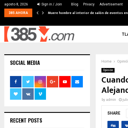
agosto 8, 2026
Sign in / Join
Blog
Privacy
Advertisement
Muere hombre al interior de salón de eventos e
385 AHORA
TL
SOCIAL MEDIA
Home
Opini
Opinión
Cuando
Alejan
by
admin
jul
SHARE
RECENT POSTS