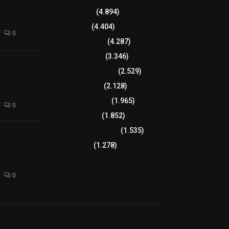
l interior de
Tlaxcala
(4.894)
os en Apizaco
Policía
(4.404)
0
8 columnas
(4.287)
Región Sur
(3.346)
camioneta
Región Oriente
(2.529)
tera México-
altura de
Educación
(2.128)
Lo más leído
(1.965)
0
Congreso
(1.852)
Tlaxcala Capital
(1.535)
 funciones a
autempan tras
Política
(1.278)
 redes por
rno
0