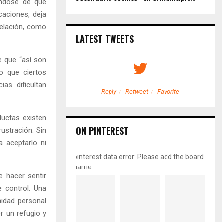
éndose de que
caciones, deja
relación, como
LATEST TWEETS
e que “así son
 o que ciertos
as dificultan
etweet
Favorite
Reply
Retweet
Favorite
ductas existen
ON PINTEREST
ustración. Sin
 aceptarlo ni
pinterest data error: Please add the board
name
e hacer sentir
e control. Una
nidad personal
r un refugio y