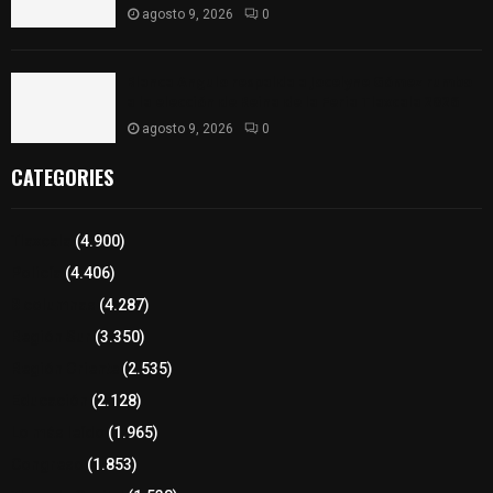
agosto 9, 2026
0
Blanca Angulo respalda a Jocelyne Gómez rumbo
a la elección de Reina de la Feria Tlaxcala 2026
agosto 9, 2026
0
CATEGORIES
Tlaxcala
(4.900)
Policía
(4.406)
8 columnas
(4.287)
Región Sur
(3.350)
Región Oriente
(2.535)
Educación
(2.128)
Lo más leído
(1.965)
Congreso
(1.853)