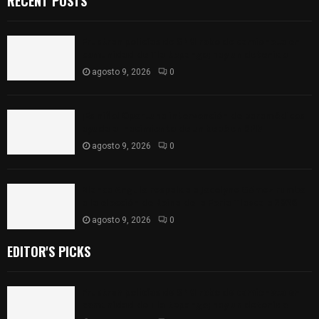
RECENT POSTS
Frustran policías de SPM robo de camioneta en
comunidad de Tlaltepango; hay un detenido
agosto 9, 2026
0
¡Es niño! Oportuna intervención de paramédicos
ayuda al nacimiento de un bebé en SPM
agosto 9, 2026
0
Blanca Angulo respalda a Jocelyne Gómez rumbo
a la elección de Reina de la Feria Tlaxcala 2026
agosto 9, 2026
0
EDITOR'S PICKS
Frustran policías de SPM robo de camioneta en
comunidad de Tlaltepango; hay un detenido