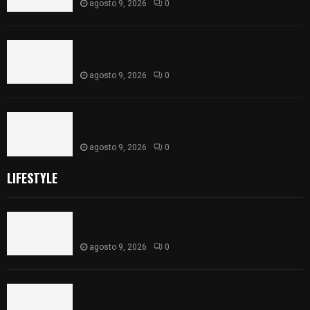
agosto 9, 2026
0
¡Es niño! Oportuna intervención de paramédicos
ayuda al nacimiento de un bebé en SPM
agosto 9, 2026
0
Blanca Angulo respalda a Jocelyne Gómez rumbo
a la elección de Reina de la Feria Tlaxcala 2026
agosto 9, 2026
0
LIFESTYLE
Frustran policías de SPM robo de camioneta en
comunidad de Tlaltepango; hay un detenido
agosto 9, 2026
0
¡Es niño! Oportuna intervención de paramédicos
ayuda al nacimiento de un bebé en SPM