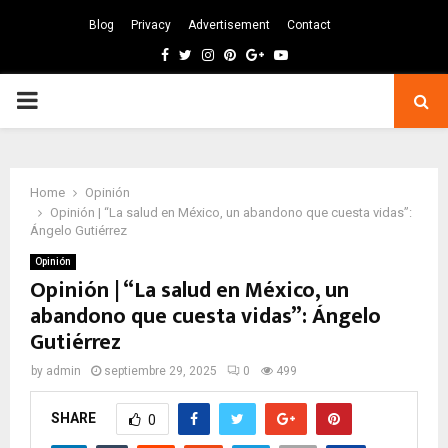
Blog
Privacy
Advertisement
Contact
Facebook
Twitter
Instagram
Pinterest
Google
Youtube
PRIMARY
MENU
Home
Opinión
Opinión | “La salud en México, un abandono que cuesta vidas”:
Ángelo Gutiérrez
Opinión
Opinión | “La salud en México, un
abandono que cuesta vidas”: Ángelo
Gutiérrez
by
admin
septiembre 29, 2025
0
499
SHARE
0